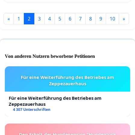
«
1
2
3
4
5
6
7
8
9
10
»
Von anderen Nutzern beworbene Petitionen
Für eine Weiterführung des Betriebes am
Zeppezauerhaus
Für eine Weiterführung des Betriebes am
Zeppezauerhaus
4 307 Unterschriften
Den Erhalt der Hundepension "Hundeglück