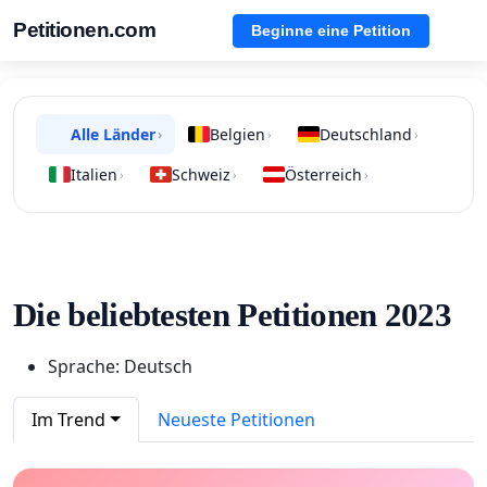
Petitionen.com
Beginne eine Petition
Alle Länder
Belgien
Deutschland
›
›
›
Italien
Schweiz
Österreich
›
›
›
Die beliebtesten Petitionen 2023
Sprache: Deutsch
Im Trend
Neueste Petitionen