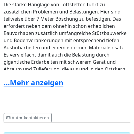
Die starke Hanglage von Lottstetten führt zu
zusätzlichen Problemen und Belastungen. Hier sind
teilweise über 7 Meter Böschung zu befestigen. Das
erfordert neben dem ohnehin schon erheblichen
Bauvorhaben zusätzlich umfangreiche Stützbauwerke
und Bodenverankerungen mit entsprechend tiefen
Aushubarbeiten und einem enormen Materialeinsatz.
Es vervielfacht damit auch die Belastung durch
gigantische Erdarbeiten mit schwerem Gerät und
Abraum und Zulieferung, die aus und in den Ortskern
geführt werden müssen. Die Lage der geplanten
...Mehr anzeigen
Baustrecke ist denkbar ungeeignet, unverständlich weil
zu beiden Seiten freies Feld anschließt.
Als sei das nicht genug, soll die Strecke tagsüber ohne
Einschränkung befahren und die Baumaßnahmen
4
Jahre lang ausschließlich nachts
durchgeführt
Autor kontaktieren
werden. Eine Vollsperrung würde die Bauzeit nicht nur
auf ca. die Hälfte verkürzen, sondern auch Bauarbeiten