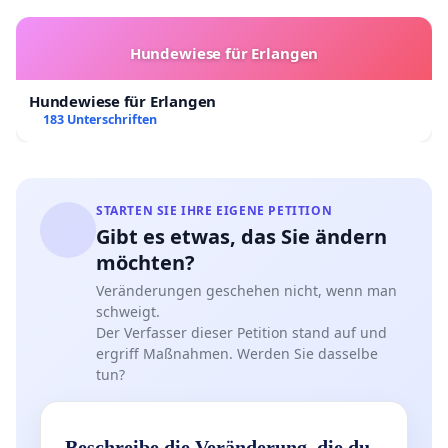
Schaden für die – und auf Kosten der Anrainer.
Hundewiese für Erlangen
Die SBB lehnt auch jedes Entgegenkommen bei der
Streckenkapazität oder moderate
Hundewiese für Erlangen
Geschwindigkeitsanpassungen zugunsten einer die
183 Unterschriften
Anwohner weniger belastenden Streckenoptimierung
kategorisch ab.
Die Schweiz besteht darauf, dass die von Ihr vorgelegte
STARTEN SIE IHRE EIGENE PETITION
Planung und der Ort des Ausbaus als einzige,
Gibt es etwas, das Sie ändern
unumstößliche Lösung anzusehen sei. Es werden
möchten?
keinerlei Alternativen vorgeschlagen und keinerlei
Veränderungen geschehen nicht, wenn man
Kompromisse in Betracht gezogen. Auch ist nicht zu
schweigt.
erkennen, dass der Schweizer Bevölkerung ähnliche
Der Verfasser dieser Petition stand auf und
Belastungen bei so geringer Entschädigung zugemutet
ergriff Maßnahmen. Werden Sie dasselbe
werden.
tun?
(16.06.2025 - Rechtschreibfehler entfernt)
Beschreibe die Veränderung, die du