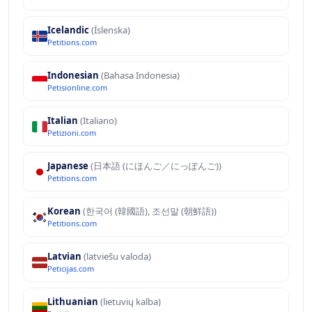
Icelandic
(Íslenska)
Petitions.com
Indonesian
(Bahasa Indonesia)
Petisionline.com
Italian
(Italiano)
Petizioni.com
Japanese
(日本語 (にほんご／にっぽんご))
Petitions.com
Korean
(한국어 (韓國語), 조선말 (朝鮮語))
Petitions.com
Latvian
(latviešu valoda)
Peticijas.com
Lithuanian
(lietuvių kalba)