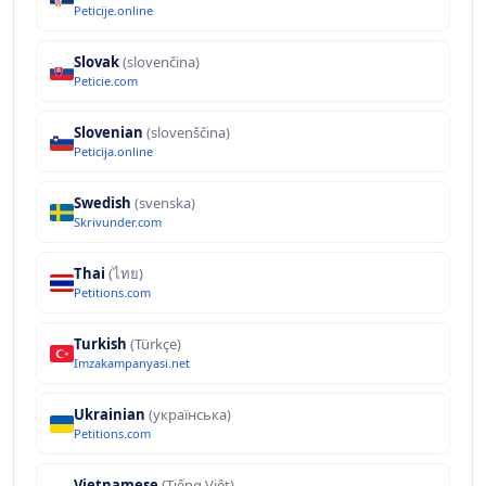
Peticije.online
Slovak
(slovenčina)
Peticie.com
Slovenian
(slovenščina)
Peticija.online
Swedish
(svenska)
Skrivunder.com
Thai
(ไทย)
Petitions.com
Turkish
(Türkçe)
Imzakampanyasi.net
Ukrainian
(українська)
Petitions.com
Vietnamese
(Tiếng Việt)