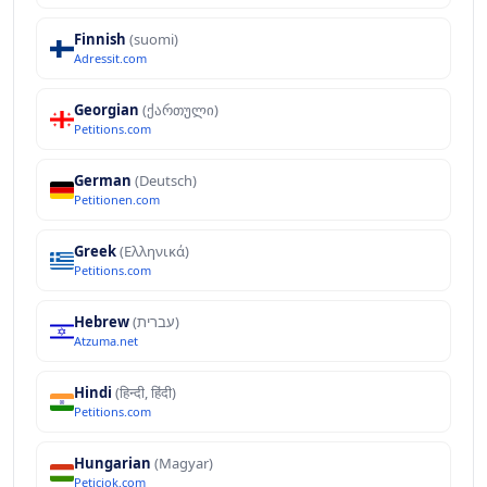
Finnish
(suomi)
Adressit.com
Georgian
(ქართული)
Petitions.com
German
(Deutsch)
Petitionen.com
Greek
(Ελληνικά)
Petitions.com
Hebrew
(עברית)
Atzuma.net
Hindi
(हिन्दी, हिंदी)
Petitions.com
Hungarian
(Magyar)
Peticiok.com