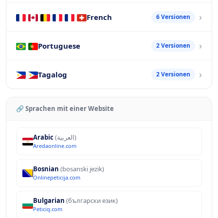
French
6 Versionen
Portuguese
2 Versionen
Tagalog
2 Versionen
🔗 Sprachen mit einer Website
Arabic
(العربية)
Aredaonline.com
Bosnian
(bosanski jezik)
Onlinepeticija.com
Bulgarian
(български език)
Peticiq.com