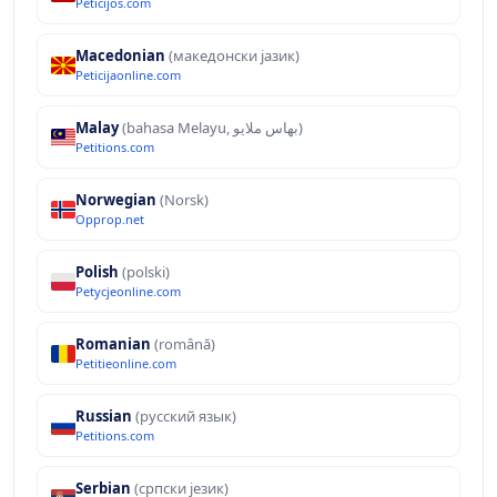
Peticijos.com
Macedonian
(македонски јазик)
Peticijaonline.com
Malay
(bahasa Melayu, بهاس ملايو‎)
Petitions.com
Norwegian
(Norsk)
Opprop.net
Polish
(polski)
Petycjeonline.com
Romanian
(română)
Petitieonline.com
Russian
(русский язык)
Petitions.com
Serbian
(српски језик)