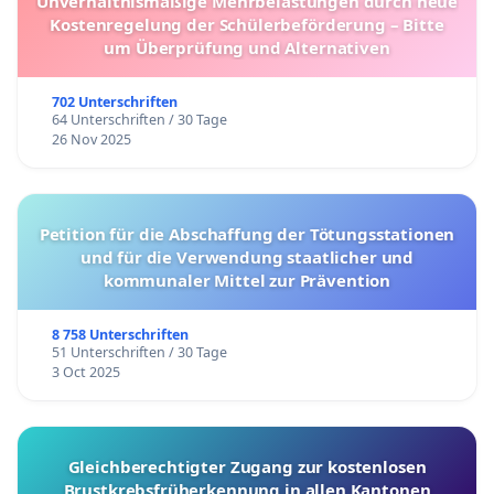
Unverhältnismäßige Mehrbelastungen durch neue
Kostenregelung der Schülerbeförderung – Bitte
um Überprüfung und Alternativen
702 Unterschriften
64 Unterschriften / 30 Tage
26 Nov 2025
Petition für die Abschaffung der Tötungsstationen
und für die Verwendung staatlicher und
kommunaler Mittel zur Prävention
8 758 Unterschriften
51 Unterschriften / 30 Tage
3 Oct 2025
Gleichberechtigter Zugang zur kostenlosen
Brustkrebsfrüherkennung in allen Kantonen