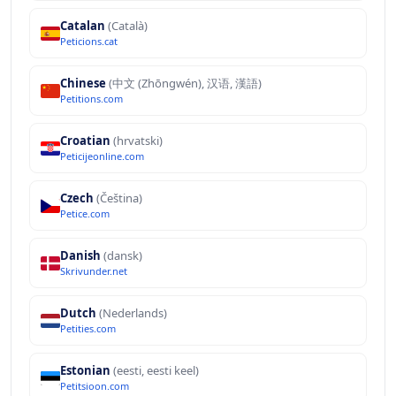
Catalan
(Català)
Peticions.cat
Chinese
(中文 (Zhōngwén), 汉语, 漢語)
Petitions.com
Croatian
(hrvatski)
Peticijeonline.com
Czech
(Čeština)
Petice.com
Danish
(dansk)
Skrivunder.net
Dutch
(Nederlands)
Petities.com
Estonian
(eesti, eesti keel)
Petitsioon.com