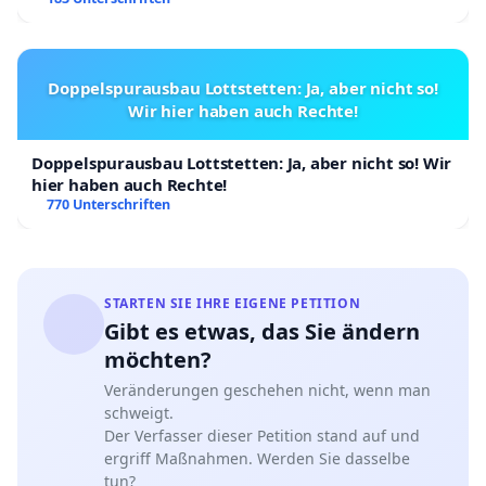
Respekt vor unserem Erbe basiert. Wir
unterstützen das verantwortungsvolle
staatsmännische Denken des Ministers für Bildung
Doppelspurausbau Lottstetten: Ja, aber nicht so!
Wir hier haben auch Rechte!
und Wissenschaft, Herrn Krasimir Valchev, der zu
Recht die religiöse Bildung als ein kraftvolles und
Doppelspurausbau Lottstetten: Ja, aber nicht so! Wir
äußerst zeitgemäßes Mittel zur Bekämpfung der
hier haben auch Rechte!
moralischen Krise, Aggression und Abhängigkeiten
770 Unterschriften
unter der jungen Generation sieht.
Unterzeichnen Sie diese Petition, um die
STARTEN SIE IHRE EIGENE PETITION
Einführung des Faches Religion-Christentum-
Gibt es etwas, das Sie ändern
Orthodoxie als reguläres Schulfach in den Schulen
möchten?
Bulgariens zu unterstützen.
Veränderungen geschehen nicht, wenn man
schweigt.
Der Verfasser dieser Petition stand auf und
ergriff Maßnahmen. Werden Sie dasselbe
tun?