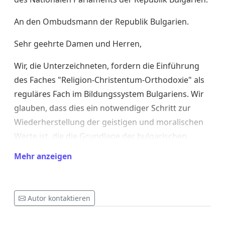
An den Ombudsmann der Republik Bulgarien.
Sehr geehrte Damen und Herren,
Wir, die Unterzeichneten, fordern die Einführung
des Faches "Religion-Christentum-Orthodoxie" als
reguläres Fach im Bildungssystem Bulgariens. Wir
glauben, dass dies ein notwendiger Schritt zur
Wiederherstellung der geistigen und moralischen
Werte ist, die die Grundlage der bulgarischen
Identität und der jahrhundertealten Geschichte
Mehr anzeigen
unseres Volkes bilden.
Wichtige Argumente zur Unterstützung dieses
Autor kontaktieren
Vorschlags:
1. Erhalt der bulgarischen Identität.