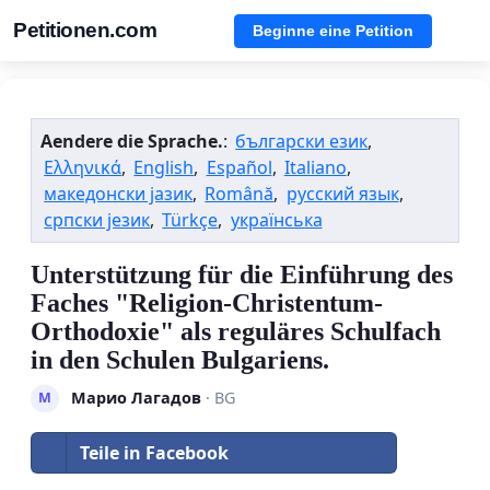
Petitionen.com
Beginne eine Petition
Aendere die Sprache.
:
български език
,
Ελληνικά
,
English
,
Español
,
Italiano
,
македонски јазик
,
Română
,
русский язык
,
српски језик
,
Türkçe
,
українська
Unterstützung für die Einführung des
Faches "Religion-Christentum-
Orthodoxie" als reguläres Schulfach
in den Schulen Bulgariens.
Марио Лагадов
· BG
М
Teile in Facebook