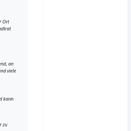
r Ort
adtrat
end, an
nd viele
nd kann
r zu