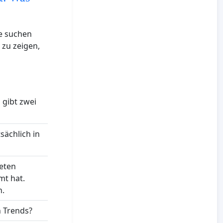
ie suchen
 zu zeigen,
 gibt zwei
sächlich in
reten
mt hat.
n.
n Trends?