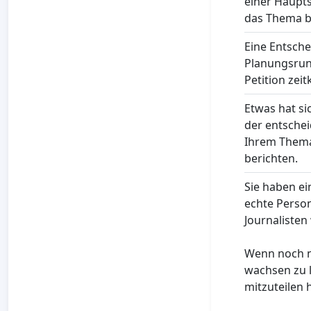
einer Haupts
das Thema be
Eine Entsche
Planungsrund
Petition zei
Etwas hat si
der entsche
Ihrem Thema 
berichten.
Sie haben ei
echte Person
Journalisten 
Wenn noch ni
wachsen zu 
mitzuteilen h