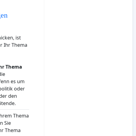
gen
icken, ist
er Ihr Thema
 Ihr Thema
die
 Wenn es um
olitik oder
der den
itende.
 Ihrem Thema
n Sie
Ihr Thema