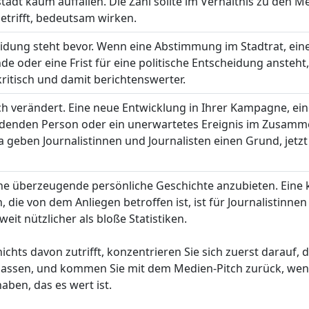
tadt kaum auffallen. Die Zahl sollte im Verhältnis zu den M
trifft, bedeutsam wirken.
idung steht bevor. Wenn eine Abstimmung im Stadtrat, ein
e oder eine Frist für eine politische Entscheidung ansteht,
tkritisch und damit berichtenswerter.
ch verändert. Eine neue Entwicklung in Ihrer Kampagne, ei
idenden Person oder ein unerwartetes Ereignis im Zusam
geben Journalistinnen und Journalisten einen Grund, jetzt
ne überzeugende persönliche Geschichte anzubieten. Eine 
, die von dem Anliegen betroffen ist, ist für Journalistinne
weit nützlicher als bloße Statistiken.
chts davon zutrifft, konzentrieren Sie sich zuerst darauf, d
lassen, und kommen Sie mit dem Medien-Pitch zurück, wen
aben, das es wert ist.