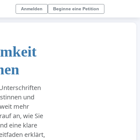
Anmelden
Beginne eine Petition
amkeit
men
nterschriften
istinnen und
 weit mehr
auf an, wie Sie
nd eine klare
itfaden erklärt,