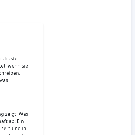
häufigsten
tet, wenn sie
chreiben,
twas
ng zeigt. Was
aft ab: Ein
 sein und in