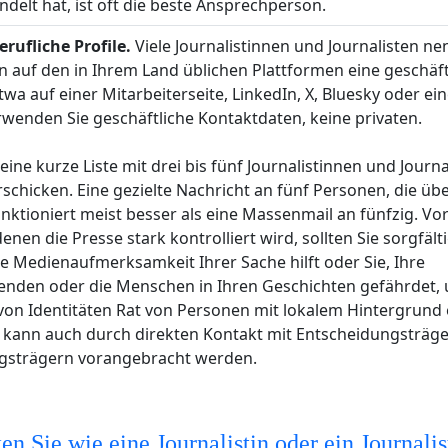
ndelt hat, ist oft die beste Ansprechperson.
erufliche Profile.
Viele Journalistinnen und Journalisten n
en auf den in Ihrem Land üblichen Plattformen eine geschäft
wa auf einer Mitarbeiterseite, LinkedIn, X, Bluesky oder ei
wenden Sie geschäftliche Kontaktdaten, keine privaten.
 eine kurze Liste mit drei bis fünf Journalistinnen und Journ
rschicken. Eine gezielte Nachricht an fünf Personen, die üb
unktioniert meist besser als eine Massenmail an fünfzig. Vor
denen die Presse stark kontrolliert wird, sollten Sie sorgfäl
he Medienaufmerksamkeit Ihrer Sache hilft oder Sie, Ihre
enden oder die Menschen in Ihren Geschichten gefährdet, 
on Identitäten Rat von Personen mit lokalem Hintergrund 
n kann auch durch direkten Kontakt mit Entscheidungsträg
gsträgern vorangebracht werden.
n Sie wie eine Journalistin oder ein Journali