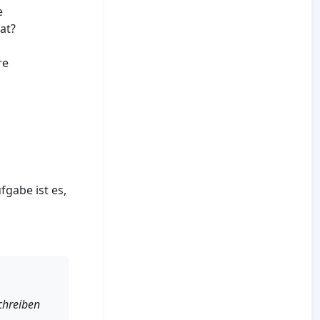
e
at?
re
fgabe ist es,
chreiben