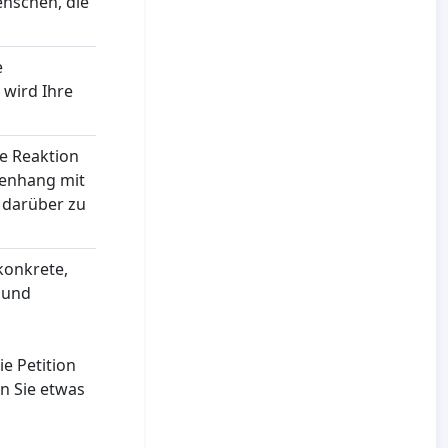
enschen, die
e
 wird Ihre
ne Reaktion
menhang mit
 darüber zu
konkrete,
n und
ie Petition
n Sie etwas