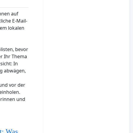
ennen auf
liche E-Mail-
nem lokalen
alisten, bevor
er Ihr Thema
sicht: In
tig abwägen,
und vor der
einholen.
erinnen und
st: Was