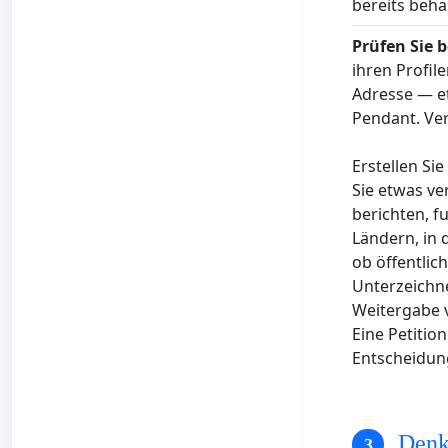
bereits beha
Prüfen Sie b
ihren Profil
Adresse — et
Pendant. Ver
Erstellen Sie
Sie etwas ve
berichten, f
Ländern, in 
ob öffentlic
Unterzeichn
Weitergabe v
Eine Petitio
Entscheidun
Denke