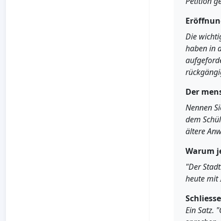
Petition 
Eröffnun
Die wichti
haben in d
aufgeforde
rückgängi
Der mens
Nennen Sie
dem Schül
ältere Anw
Warum je
"Der Stad
heute mit 
Schliess
Ein Satz. 