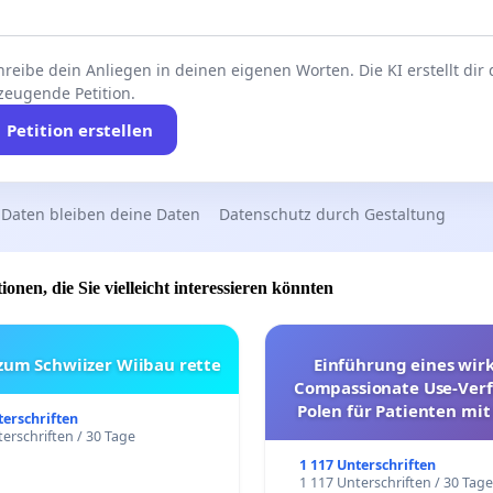
rsonalpräsenz,
reibe dein Anliegen in deinen eigenen Worten. Die KI erstellt dir
zeugende Petition.
Petition erstellen
stische Warnansagen, die vor der plötzlichen, extrem
n und gefährlichen Durchfahrt der InterRegio-Züge
 Daten bleiben deine Daten
Datenschutz durch Gestaltung
ionen, die Sie vielleicht interessieren könnten
elligente Videoüberwachungssysteme, die riskantes
n erkennen und präventive Eingriffe ermöglichen
.
 zum Schwiizer Wiibau rette
Einführung eines wi
Compassionate Use-Verf
Polen für Patienten mit
terschriften
und ultrararen Erkra
erschriften / 30 Tage
Jugendliche, unaufmerksame oder verletzliche Reisende,
1 117 Unterschriften
1 117 Unterschriften / 30 Tag
enschen, ältere Personen sowie Menschen mit