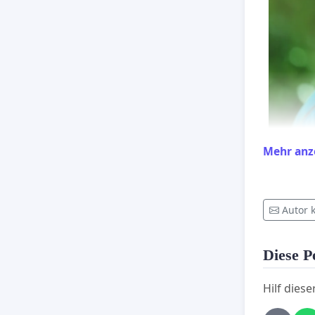
Mehr anz
Autor 
viele Me
konkret
Diese Pe
Bahnhöf
Hilf diese