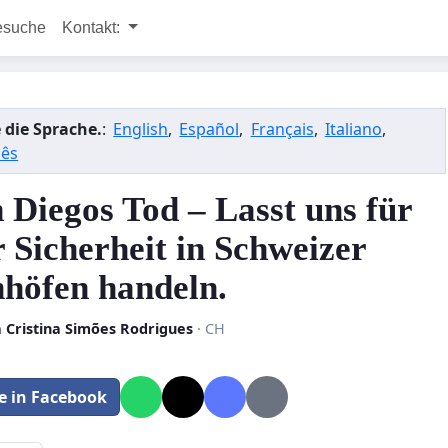
esuche
Kontakt:
 die Sprache.
:
English
,
Español
,
Français
,
Italiano
,
uês
 Diegos Tod – Lasst uns für
 Sicherheit in Schweizer
höfen handeln.
 Cristina Simões Rodrigues
· CH
le in Facebook