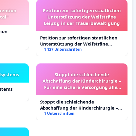
pension
Petition zur sofortigen staatlichen
tal"
Unterstützung der Wolfsträne
Leipzig in der Trauerbewältigung
sion
Petition zur sofortigen staatlichen
Unterstützung der Wolfsträne
Leipzig in der Trauerbewältigung
1 127 Unterschriften
lsystems
Stoppt die schleichende
Abschaffung der Kinderchirurgie –
Für eine sichere Versorgung aller
ystems
Kinder in Deutschland
Stoppt die schleichende
Abschaffung der Kinderchirurgie –
Für eine sichere Versorgung aller
1 Unterschriften
Kinder in Deutschland