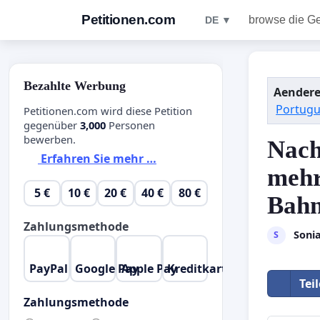
Petitionen.com
browse die G
DE ▼
Bezahlte Werbung
Aendere
Portug
Petitionen.com wird diese Petition
gegenüber
3,000
Personen
bewerben.
Nach
Erfahren Sie mehr …
mehr
5 €
10 €
20 €
40 €
80 €
Bahn
Zahlungsmethode
Sonia
S
PayPal
Google Pay
Apple Pay
Kreditkarte
Tei
Zahlungsmethode