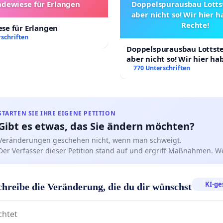
dewiese für Erlangen
Doppelspurausbau Lottst
chwindigkeitsdurchfahrten durch kleinere Bahnhöfe
aber nicht so! Wir hier 
Rechte!
ine offensichtliche Gefahr für alle Personen dar, die sich
se für Erlangen
schriften
 den Perrons befinden.
Doppelspurausbau Lottstet
aber nicht so! Wir hier h
Rechte!
770 Unterschriften
ge fahren mit Geschwindigkeiten von bis zu 140–160
d passieren wartende Reisende manchmal nur wenige
er sogar wenige Zentimeter entfernt.
STARTEN SIE IHRE EIGENE PETITION
Gibt es etwas, das Sie ändern möchten?
Veränderungen geschehen nicht, wenn man schweigt.
Der Verfasser dieser Petition stand auf und ergriff Maßnahmen. W
erfolgen diese Durchfahrten in den meisten Bahnhöfen:
KI-ge
chreibe die Veränderung, die du dir wünschst
hutzbarrieren,