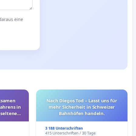
 daraus eine
rksamen
Nach Diegos Tod – Lasst uns für
ahrens in
mehr Sicherheit in Schweizer
 seltenen
Bahnhöfen handeln.
nkungen
3 188 Unterschriften
e
415 Unterschriften / 30 Tage