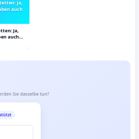
etten: Ja,
haben auch
ten: Ja,
aben auch
erden Sie dasselbe tun?
stützt