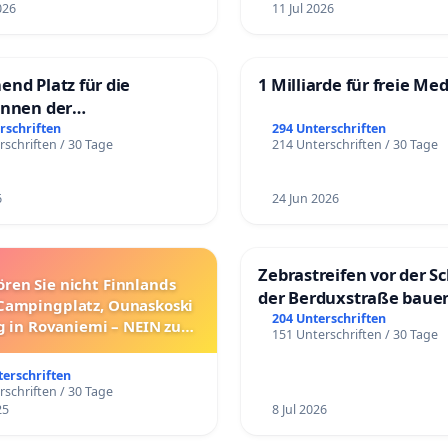
026
11 Jul 2026
chen oder visuellen Einschränkungen sind dauerhaft einer
EFAHR ⚠️ ausgesetzt und riskieren, von einem
hwindigkeitszug überrascht oder mitgerissen zu
end Platz für die
1 Milliarde für freie Me
innen der
rgschule
rschriften
294 Unterschriften
rschriften / 30 Tage
214 Unterschriften / 30 Tage
wirksamen Präventionsmassnahmen bestehen heute?
6
24 Jun 2026
Zebrastreifen vor der Sc
ort ist eindeutig: Sie sind weitgehend unzureichend oder
ören Sie nicht Finnlands
der Berduxstraße baue
Campingplatz, Ounaskoski
t vorhanden!
204 Unterschriften
 in Rovaniemi – NEIN zum
151 Unterschriften / 30 Tage
Umzug!
terschriften
rschriften / 30 Tage
Zeit, in der die Schweizer Mobilitätspolitik 2026 die
25
8 Jul 2026
öffentlicher Verkehrsmittel stark fördert, um ehrgeizige