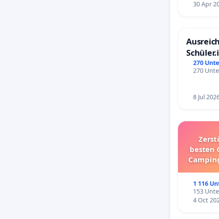
30 Apr 2
körperli
REALEN G
Hochgesc
Ausreich
Schüler.
werden.
Schönbe
270 Unte
270 Unte
Welche 
8 Jul 202
Die Antw
Zerst
besten 
gar nich
Camping
1 116 Un
153 Unte
Zu einer 
4 Oct 20
Nutzung 