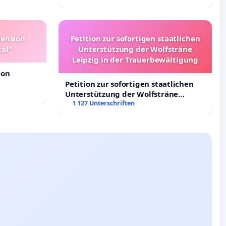
Deutschland
pension
Petition zur sofortigen staatlichen
tal"
Unterstützung der Wolfsträne
Leipzig in der Trauerbewältigung
ion
Petition zur sofortigen staatlichen
Unterstützung der Wolfsträne
Leipzig in der Trauerbewältigung
1 127 Unterschriften