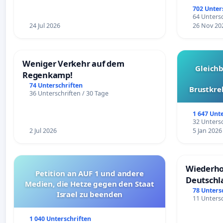
Überpr
702 Unter
64 Untersc
24 Jul 2026
26 Nov 20
Weniger Verkehr auf dem
Gleich
Regenkamp!
74 Unterschriften
Brustkre
36 Unterschriften / 30 Tage
1 647 Unt
32 Untersc
2 Jul 2026
5 Jan 2026
Wiederho
Petition an AUF 1 und andere
Deutschl
Medien, die Hetze gegen den Staat
78 Unters
Israel zu beenden
11 Untersc
1 040 Unterschriften