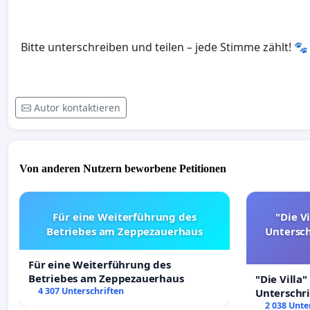
Bitte unterschreiben und teilen – jede Stimme zählt! 🐾
Autor kontaktieren
Von anderen Nutzern beworbene Petitionen
Für eine Weiterführung des
"Die Vi
Betriebes am Zeppezauerhaus
Untersc
Für eine Weiterführung des
Betriebes am Zeppezauerhaus
"Die Villa"
4 307 Unterschriften
Unterschr
Erhalt der 
2 038 Unte