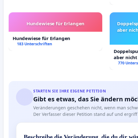
Hundewiese für Erlangen
Doppelsp
aber nich
Hundewiese für Erlangen
183 Unterschriften
Doppelspur
aber nicht
Rechte!
770 Unters
STARTEN SIE IHRE EIGENE PETITION
Gibt es etwas, das Sie ändern mö
Veränderungen geschehen nicht, wenn man schwe
Der Verfasser dieser Petition stand auf und ergr
Beschreibe die Veränderung, die du dir wü