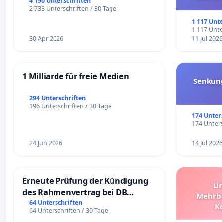
4 150 Unterschriften
und ul
2 733 Unterschriften / 30 Tage
1 117 Unt
1 117 Unte
30 Apr 2026
11 Jul 202
1 Milliarde für freie Medien
Senkun
294 Unterschriften
196 Unterschriften / 30 Tage
174 Unter
174 Unters
24 Jun 2026
14 Jul 202
Erneute Prüfung der Kündigung
Un
des Rahmenvertrag bei DB
Mehrbe
Fahrwegdienste Gmbh
64 Unterschriften
K
64 Unterschriften / 30 Tage
Schüler