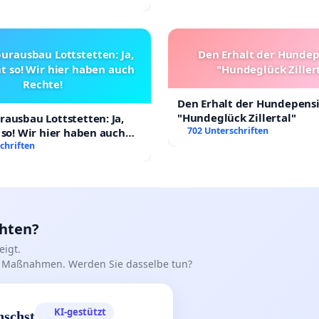
urausbau Lottstetten: Ja,
Den Erhalt der Hunde
t so! Wir hier haben auch
"Hundeglück Ziller
Rechte!
Den Erhalt der Hundepens
"Hundeglück Zillertal"
ausbau Lottstetten: Ja,
702 Unterschriften
 so! Wir hier haben auch
chriften
chten?
igt.
iff Maßnahmen. Werden Sie dasselbe tun?
KI-gestützt
nschst