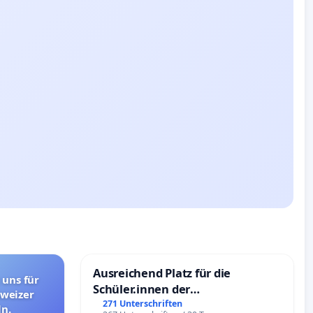
Ausreichend Platz für die
 uns für
Schüler.innen der
hweizer
Schönbergschule
271 Unterschriften
n.