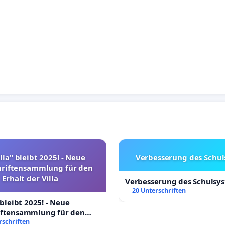
lla" bleibt 2025! - Neue
Verbesserung des Schu
hriftensammlung für den
Erhalt der Villa
Verbesserung des Schulsy
20 Unterschriften
 bleibt 2025! - Neue
iftensammlung für den
Villa
rschriften