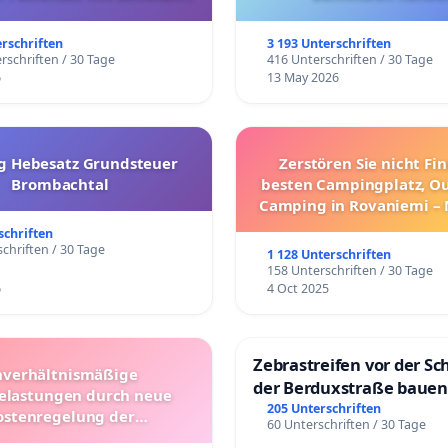
trararen Erkrankungen
erschriften
3 193 Unterschriften
rschriften / 30 Tage
416 Unterschriften / 30 Tage
6
13 May 2026
g Hebesatz Grundsteuer
Zerstören Sie nicht Fi
Brombachtal
besten Campingplatz, O
Camping in Rovaniemi –
Umzug!
schriften
chriften / 30 Tage
1 128 Unterschriften
158 Unterschriften / 30 Tage
6
4 Oct 2025
Zebrastreifen vor der Sc
verhältnismäßige
der Berduxstraße bauen
lastungen durch neue
205 Unterschriften
ostenregelung der
60 Unterschriften / 30 Tage
beförderung – Bitte um