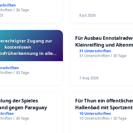
üfung und Alternativen
schriften
hriften / 30 Tage
25
8 Jul 2026
Für Ausbau Ennstalradw
berechtigter Zugang zur
Kleinreifling und Alten
kostenlosen
31 Unterschriften
bsfrüherkennung in allen
31 Unterschriften / 30 Tage
Kantonen
erschriften
hriften / 30 Tage
7 Aug 2026
lung der Spieles
Für Thun ein öffentliche
and gegen Paraguay
Hallenbad mit Sportzen
schaffen
chriften
10 Unterschriften
hriften / 30 Tage
10 Unterschriften / 30 Tage