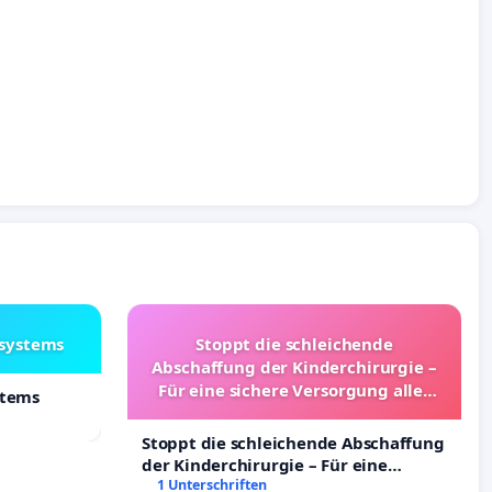
lsystems
Stoppt die schleichende
Abschaffung der Kinderchirurgie –
Für eine sichere Versorgung aller
stems
Kinder in Deutschland
Stoppt die schleichende Abschaffung
der Kinderchirurgie – Für eine
sichere Versorgung aller Kinder in
1 Unterschriften