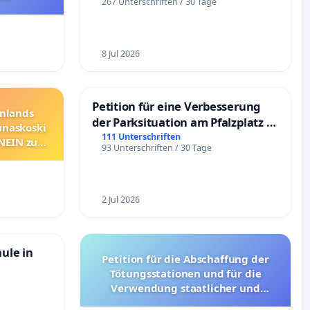
267 Unterschriften / 30 Tage
8 Jul 2026
Petition für eine Verbesserung
nnlands
der Parksituation am Pfalzplatz in
unaskoski
Mannheim
111 Unterschriften
 NEIN zum
93 Unterschriften / 30 Tage
2 Jul 2026
hule in
Petition für die Abschaffung der
Tötungsstationen und für die
Verwendung staatlicher und
kommunaler Mittel zur Prävention