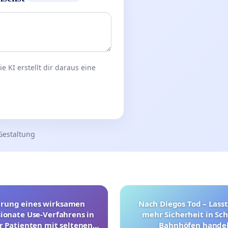
 KI erstellt dir daraus eine
Gestaltung
hrung eines wirksamen
Nach Diegos Tod – Lasst
onate Use-Verfahrens in
mehr Sicherheit in Sc
r Patienten mit seltenen
Bahnhöfen handel