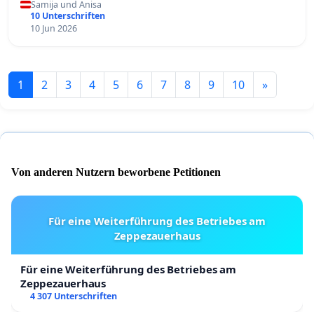
Samija und Anisa
10 Unterschriften
10 Jun 2026
1
2
3
4
5
6
7
8
9
10
»
Von anderen Nutzern beworbene Petitionen
Für eine Weiterführung des Betriebes am
Zeppezauerhaus
Für eine Weiterführung des Betriebes am
Zeppezauerhaus
4 307 Unterschriften