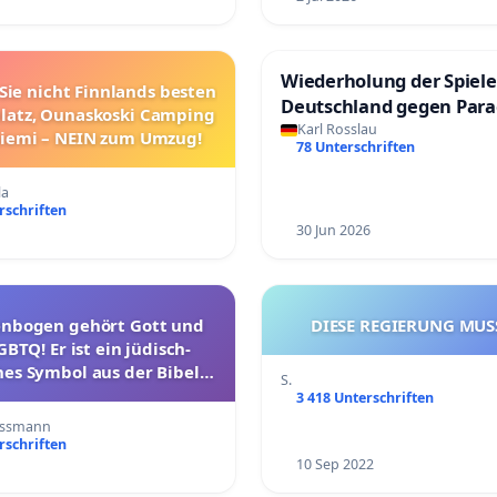
Wiederholung der Spiele
Sie nicht Finnlands besten
Deutschland gegen Par
atz, Ounaskoski Camping
Karl Rosslau
niemi – NEIN zum Umzug!
78 Unterschriften
la
rschriften
30 Jun 2026
enbogen gehört Gott und
DIESE REGIERUNG MUS
GBTQ! Er ist ein jüdisch-
hes Symbol aus der Bibel.
S.
rauch des Regenbogens zu
3 418 Unterschriften
en Zwecken muss aufhören!
Gassmann
rschriften
10 Sep 2022