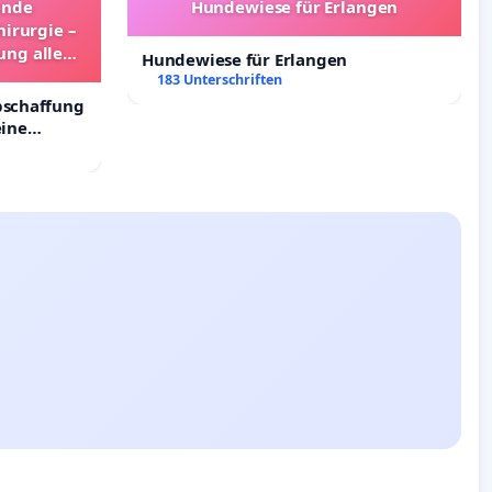
ende
Hundewiese für Erlangen
irurgie –
ung aller
Hundewiese für Erlangen
and
183 Unterschriften
bschaffung
eine
inder in