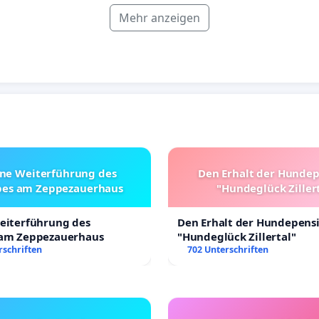
Mehr anzeigen
ine Weiterführung des
Den Erhalt der Hunde
bes am Zeppezauerhaus
"Hundeglück Ziller
Weiterführung des
Den Erhalt der Hundepens
 am Zeppezauerhaus
"Hundeglück Zillertal"
rschriften
702 Unterschriften