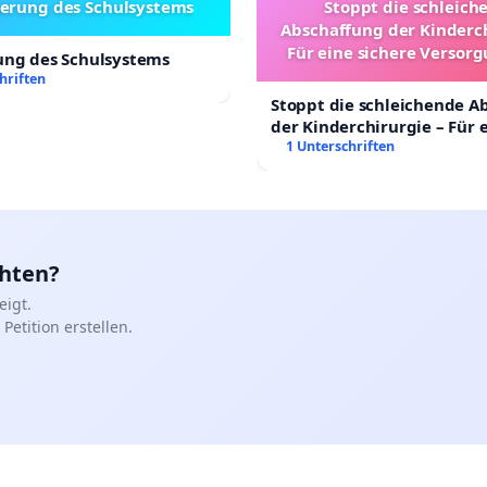
erung des Schulsystems
Stoppt die schleich
Abschaffung der Kinderch
Für eine sichere Versorg
ung des Schulsystems
Kinder in Deutschl
hriften
Stoppt die schleichende A
der Kinderchirurgie – Für 
sichere Versorgung aller K
1 Unterschriften
Deutschland
chten?
igt.
Petition erstellen.