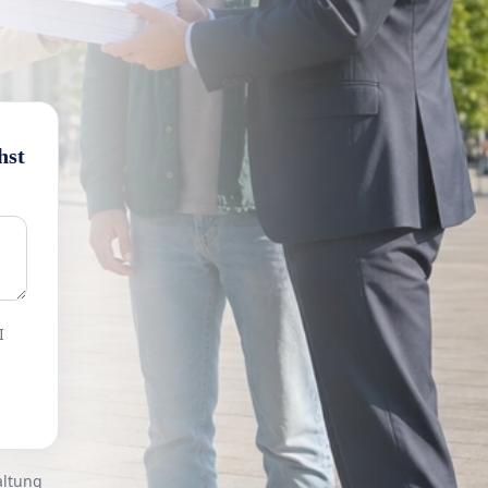
hst
I
altung