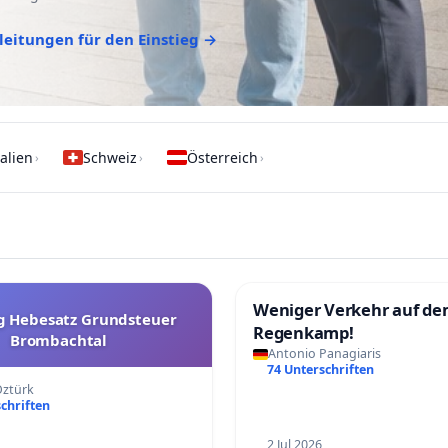
leitungen für den Einstieg →
talien
Schweiz
Österreich
›
›
›
Weniger Verkehr auf d
 Hebesatz Grundsteuer
Regenkamp!
Brombachtal
Antonio Panagiaris
74 Unterschriften
ztürk
chriften
2 Jul 2026