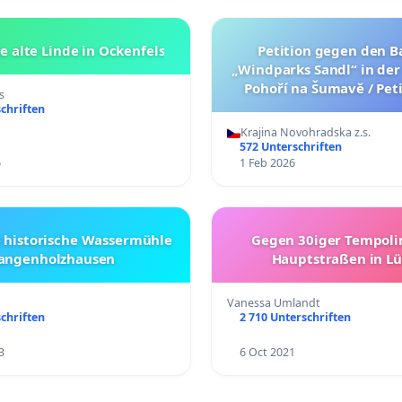
e alte Linde in Ockenfels
Petition gegen den B
„Windparks Sandl“ in de
Pohoří na Šumavě / Peti
s
výstavbě „větrného par
chriften
nedaleko Pohoří na Šuma
Krajina Novohradska z.s.
verze petice níže
572 Unterschriften
6
1 Feb 2026
e historische Wassermühle
Gegen 30iger Tempoli
angenholzhausen
Hauptstraßen in L
Vanessa Umlandt
chriften
2 710 Unterschriften
3
6 Oct 2021