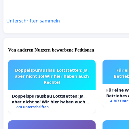
Unterschriften sammeln
Von anderen Nutzern beworbene Petitionen
Doppelspurausbau Lottstetten: Ja,
Für e
aber nicht so! Wir hier haben auch
Betrie
Rechte!
Für eine 
Betriebes
Doppelspurausbau Lottstetten: Ja,
4 307 Unte
aber nicht so! Wir hier haben auch
Rechte!
770 Unterschriften