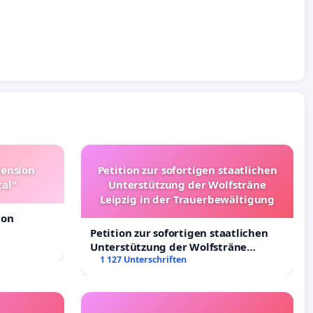
pension
Petition zur sofortigen staatlichen
tal"
Unterstützung der Wolfsträne
Leipzig in der Trauerbewältigung
ion
Petition zur sofortigen staatlichen
Unterstützung der Wolfsträne
Leipzig in der Trauerbewältigung
1 127 Unterschriften