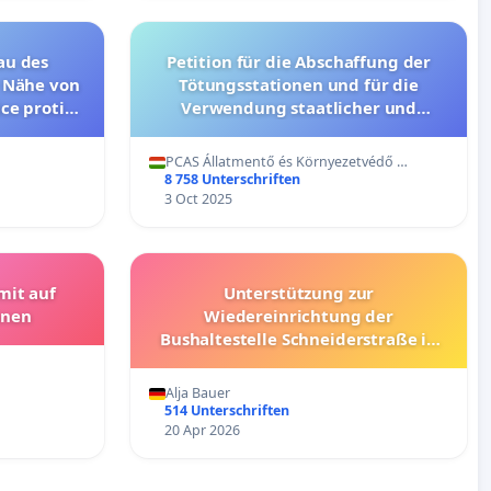
au des
Petition für die Abschaffung der
r Nähe von
Tötungsstationen und für die
ce proti
Verwendung staatlicher und
ku Sandl“
kommunaler Mittel zur Prävention
vě (česká
PCAS Állatmentő és Környezetvédő …
)
8 758 Unterschriften
3 Oct 2025
mit auf
Unterstützung zur
ünen
Wiedereinrichtung der
Bushaltestelle Schneiderstraße in
Landau
Alja Bauer
514 Unterschriften
20 Apr 2026