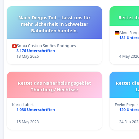
Nach Diegos Tod – Lasst uns für
Rettet di
mehr Sicherheit in Schweizer
Bahnhöfen handeln.
Aline Fring
181 Unters
Sonia Cristina Simões Rodrigues
3 176 Unterschriften
13 May 2026
4 May 202
Rettet das Naherholungsgebiet
Rettet di
Thierberg/ Hechtsee
L
Karin Labek
Evelin Pieper
1 038 Unterschriften
120 Unters
15 May 2023
24 Feb 202