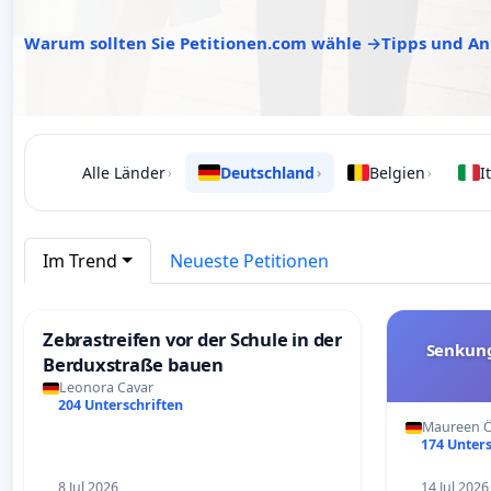
Warum sollten Sie Petitionen.com wähle →
Tipps und An
Alle Länder
Deutschland
Belgien
I
›
›
›
Im Trend
Neueste Petitionen
Zebrastreifen vor der Schule in der
Senkung
Berduxstraße bauen
Leonora Cavar
204 Unterschriften
Maureen Ö
174 Unters
8 Jul 2026
14 Jul 2026