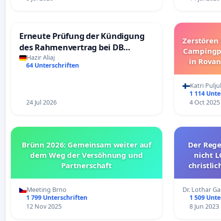
Erneute Prüfung der Kündigung
Zerstören 
des Rahmenvertrag bei DB
Campingpl
Fahrwegdienste Gmbh
Hazir Aliaj
in Rova
64 Unterschriften
Katri Pulju
1 114 Unte
24 Jul 2026
4 Oct 2025
Brünn 2026: Gemeinsam weiter auf
Der Reg
dem Weg der Versöhnung und
nicht L
Partnerschaft
christlic
Der Missb
politisch
Meeting Brno
Dr. Lothar 
1 799 Unterschriften
1 509 Unte
12 Nov 2025
8 Jun 2023