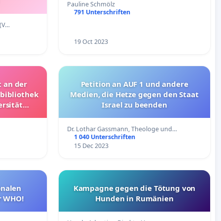
Pauline Schmölz
791 Unterschriften
 (V…
19 Oct 2023
t an der
Petition an AUF 1 und andere
bibliothek
Medien, die Hetze gegen den Staat
ersität
Israel zu beenden
Dr. Lothar Gassmann, Theologe und…
1 040 Unterschriften
15 Dec 2023
onalen
Kampagne gegen die Tötung von
r WHO!
Hunden in Rumänien