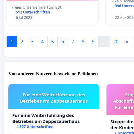
Silke Nückla
396 Unters
Freies Unternehmertum Sylt
512 Unterschriften
6 Jul 2023
22 Apr 202
1
2
3
4
5
6
7
8
9
...
20
»
Von anderen Nutzern beworbene Petitionen
Für eine Weiterführung des
Sto
Betriebes am Zeppezauerhaus
Abschaff
Für eine
Ki
Für eine Weiterführung des
Betriebes am Zeppezauerhaus
Stoppt die
4 307 Unterschriften
der Kinder
sichere Ve
1 Untersch