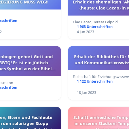
REGIERUNG MUSS WEG!!
Erhalt des ehemaligen "Al
(heute: Ciao Cacao) in
rschriften
Ciao Cacao, Teresa Leipold
1 963 Unterschriften
2
4 Jun 2023
enbogen gehört Gott und
Erhalt der Bibliothek für
GBTQ! Er ist ein jüdisch-
und Kommunikationswiss
hes Symbol aus der Bibel.
rauch des Regenbogens zu
Fachschaft für Erziehungswisse
en Zwecken muss aufhören!
1 122 Unterschriften
Gassmann
rschriften
18 Jun 2023
n, Eltern und Fachleute
Schafft einheitliche Tem
n den sofortigen Stopp
in unseren Städten! Temp