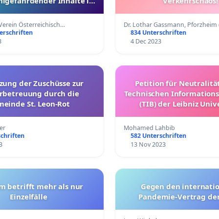
lgefährdender Inhalte in
Verkehrschaos!
Sexualpädagogik
Verein Österreichisch…
Dr. Lothar Gassmann, Pforzheim
erschriften
834 Unterschriften
3
4 Dec 2023
tzung der Zuschüsse zur
Petition für Neutralitä
rbetreuung durch die
Technischen Informations
einde St. Leon-Rot
(TIB) der Leibniz Univ
Hannover
er
Mohamed Lahbib
chriften
582 Unterschriften
3
13 Nov 2023
m betrifft mehr als nur
Gegen den internati
Einzelfälle
Pandemie-Vertrag de