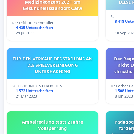
Medizinkonzept 2021 am
DIESE 
Gesundheitsstandort Calw
S.
3 418 Unte
Dr. Steffi Druckenmüller
4 435 Unterschriften
29 Jul 2023
10 Sep 202
FÜR DEN VERKAUF DES STADIONS AN
Der Reg
DIE SPIELVEREINIGUNG
nicht L
UNTERHACHING
christlic
Der Missb
politisch
SÜDTRIBÜNE UNTERHACHING
Dr. Lothar 
1 572 Unterschriften
1 508 Unte
21 Mar 2023
8 Jun 2023
Ampelreglung statt 2 Jahre
Pädagoge
Vollsperrung
forder