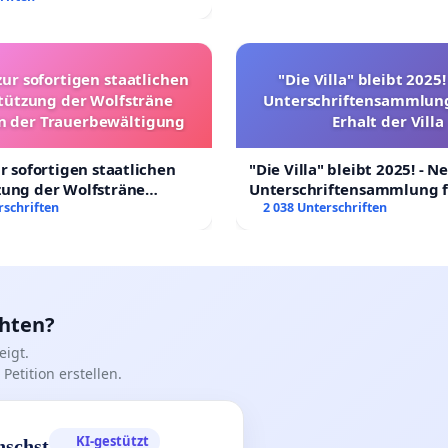
nd
zur sofortigen staatlichen
"Die Villa" bleibt 2025
tützung der Wolfsträne
Unterschriftensammlung
in der Trauerbewältigung
Erhalt der Villa
ur sofortigen staatlichen
"Die Villa" bleibt 2025! - N
zung der Wolfsträne
Unterschriftensammlung f
 der Trauerbewältigung
rschriften
Erhalt der Villa
2 038 Unterschriften
chten?
igt.
Petition erstellen.
KI-gestützt
nschst