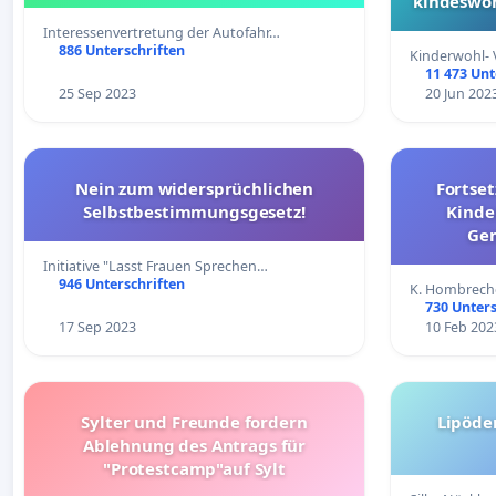
kindeswoh
Interessenvertretung der Autofahr…
886 Unterschriften
Kinderwohl- 
11 473 Unt
25 Sep 2023
20 Jun 202
Nein zum widersprüchlichen
Fortse
Selbstbestimmungsgesetz!
Kinde
Gem
Initiative "Lasst Frauen Sprechen…
946 Unterschriften
K. Hombrech
730 Unters
17 Sep 2023
10 Feb 202
Sylter und Freunde fordern
Lipöde
Ablehnung des Antrags für
"Protestcamp"auf Sylt