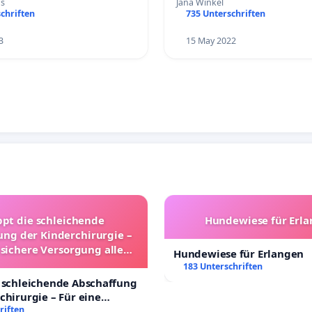
us
Jana Winkel
chriften
735 Unterschriften
3
15 May 2022
ppt die schleichende
Hundewiese für Erl
ung der Kinderchirurgie –
 sichere Versorgung aller
Hundewiese für Erlangen
nder in Deutschland
183 Unterschriften
 schleichende Abschaffung
chirurgie – Für eine
rsorgung aller Kinder in
riften