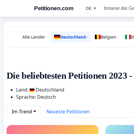
Petitionen.com
browse die G
DE ▼
Alle Länder
Deutschland
Belgien
I
›
›
›
Die beliebtesten Petitionen 2023 
Land:
Deutschland
Sprache: Deutsch
Im Trend
Neueste Petitionen