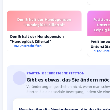
Deutschla
Den Erhalt der Hundepension
Petition 
"Hundeglück Zillertal"
Unters
Leipzig 
Den Erhalt der Hundepension
"Hundeglück Zillertal"
Petition z
702 Unterschriften
Unterstüt
Leipzig in
1 127 Unte
STARTEN SIE IHRE EIGENE PETITION
Gibt es etwas, das Sie ändern mö
Veränderungen geschehen nicht, wenn man schwe
Starten Sie eine soziale Bewegung, indem Sie eine 
Beschreibe die Veränderung, die du dir wü