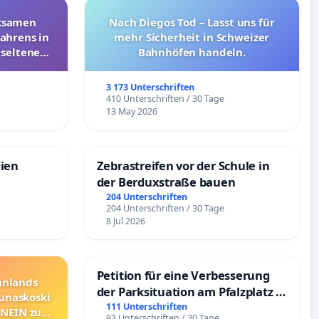
rksamen
Nach Diegos Tod – Lasst uns für
ahrens in
mehr Sicherheit in Schweizer
 seltenen
Bahnhöfen handeln.
nkungen
3 173 Unterschriften
e
410 Unterschriften / 30 Tage
13 May 2026
dien
Zebrastreifen vor der Schule in
der Berduxstraße bauen
204 Unterschriften
204 Unterschriften / 30 Tage
8 Jul 2026
Petition für eine Verbesserung
innlands
der Parksituation am Pfalzplatz in
unaskoski
Mannheim
111 Unterschriften
 NEIN zum
93 Unterschriften / 30 Tage