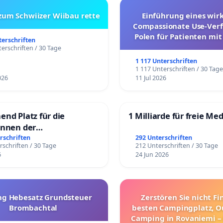
 zum Schwiizer Wiibau rette
Einführung eines wi
Compassionate Use-Verf
Polen für Patienten mit
terschriften
und ultrararen Erkra
erschriften / 30 Tage
1 117 Unterschriften
1 117 Unterschriften / 30 Tag
026
11 Jul 2026
end Platz für die
1 Milliarde für freie Me
innen der
rgschule
rschriften
292 Unterschriften
rschriften / 30 Tage
212 Unterschriften / 30 Tage
6
24 Jun 2026
g Hebesatz Grundsteuer
Zerstören Sie nicht F
Brombachtal
besten Campingplatz, O
Camping in Rovaniemi –