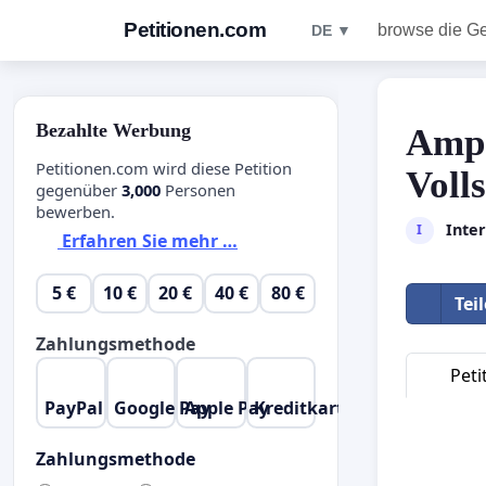
Petitionen.com
browse die G
DE ▼
Bezahlte Werbung
Ampe
Petitionen.com wird diese Petition
Voll
gegenüber
3,000
Personen
bewerben.
Inte
I
Erfahren Sie mehr …
5 €
10 €
20 €
40 €
80 €
Tei
Zahlungsmethode
Peti
PayPal
Google Pay
Apple Pay
Kreditkarte
Zahlungsmethode