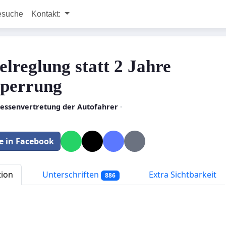
esuche
Kontakt:
lreglung statt 2 Jahre
sperrung
ressenvertretung der Autofahrer
·
le in Facebook
tion
Unterschriften
Extra Sichtbarkeit
886