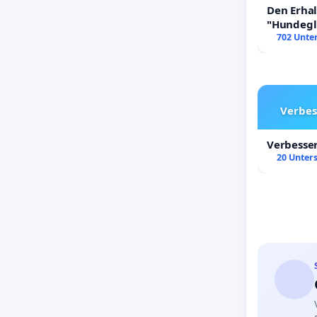
Den Erha
"Hundeglü
702 Unter
Verbes
Verbesse
20 Unters