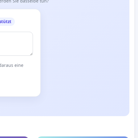
erden Sie dasselbe tun?
stützt
 daraus eine