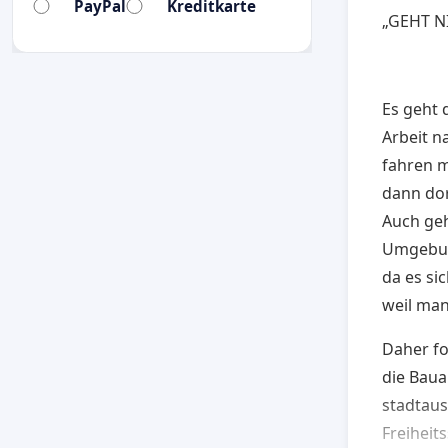
PayPal
Kreditkarte
„GEHT NI
Es geht 
Arbeit 
fahren 
dann dor
Auch ge
Umgebun
da es si
weil man
Daher fo
die Baua
stadtaus
Freiheit