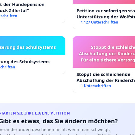
lt der Hundepension
ck Zillertal"
Petition zur sofortigen st
schriften
Unterstützung der Wolfst
Leipzig in der Trauerbew
1 127 Unterschriften
serung des Schulsystems
Stoppt die schleic
Abschaffung der Kinderc
Für eine sichere Versor
rung des Schulsystems
Kinder in Deutsch
chriften
Stoppt die schleichende
Abschaffung der Kinderch
Für eine sichere Versorgu
1 Unterschriften
Kinder in Deutschland
STARTEN SIE IHRE EIGENE PETITION
Gibt es etwas, das Sie ändern möchten?
Veränderungen geschehen nicht, wenn man schweigt.