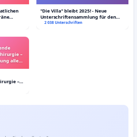
aatlichen
"Die Villa" bleibt 2025! - Neue
räne
Unterschriftensammlung für den
ältigung
Erhalt der Villa
2 038 Unterschriften
hende
hirurgie –
gung aller
land
irurgie –
ng aller