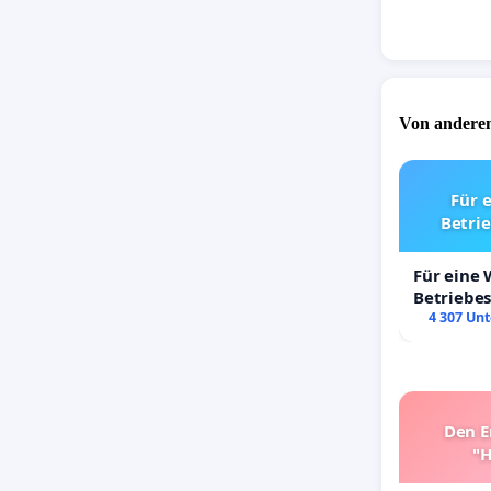
Von anderen
Für 
Betri
Für eine
Betriebe
4 307 Unt
Den E
"H