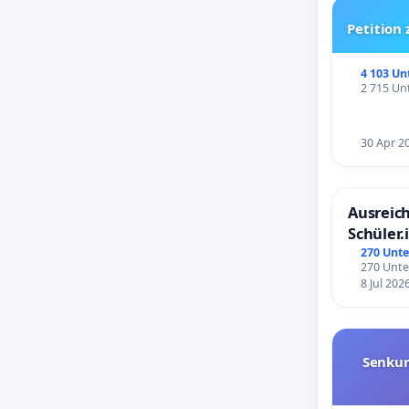
Petition
4 103 Un
2 715 Unt
30 Apr 2
Ausreich
Schüler.
Schönbe
270 Unte
270 Unte
8 Jul 202
Senkun