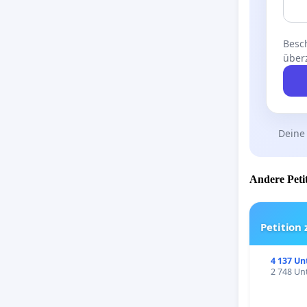
Besch
über
Deine
Andere Petit
Petition
4 137 Un
2 748 Unt