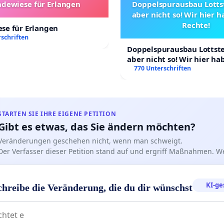
dewiese für Erlangen
Doppelspurausbau Lottst
aber nicht so! Wir hier 
Rechte!
se für Erlangen
schriften
Doppelspurausbau Lottstet
aber nicht so! Wir hier h
Rechte!
770 Unterschriften
STARTEN SIE IHRE EIGENE PETITION
Gibt es etwas, das Sie ändern möchten?
Veränderungen geschehen nicht, wenn man schweigt.
Der Verfasser dieser Petition stand auf und ergriff Maßnahmen. W
KI-ge
chreibe die Veränderung, die du dir wünschst