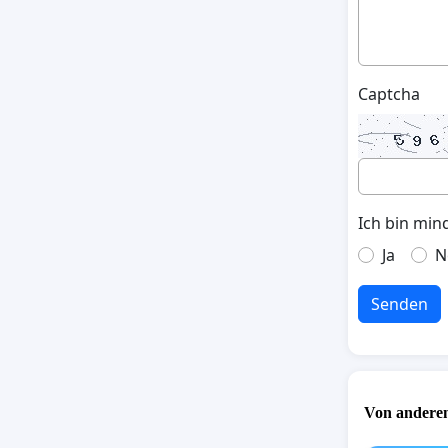
Captcha
Ich bin min
Ja
N
Senden
Von anderen