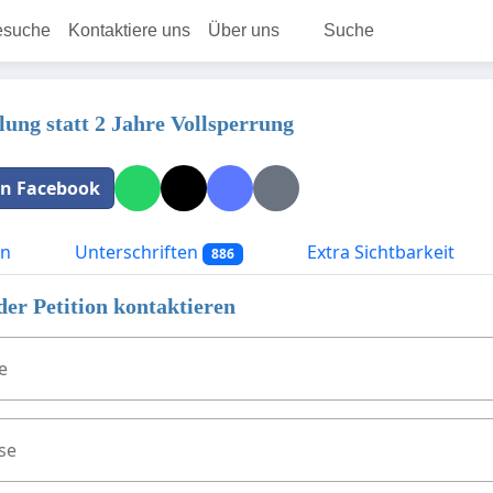
esuche
Kontaktiere uns
Über uns
Suche
ung statt 2 Jahre Vollsperrung
 in Facebook
on
Unterschriften
Extra Sichtbarkeit
886
der Petition kontaktieren
e
se