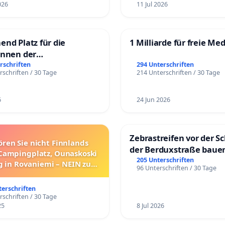
026
11 Jul 2026
end Platz für die
1 Milliarde für freie Me
innen der
rgschule
rschriften
294 Unterschriften
rschriften / 30 Tage
214 Unterschriften / 30 Tage
6
24 Jun 2026
Zebrastreifen vor der Sc
ören Sie nicht Finnlands
der Berduxstraße baue
Campingplatz, Ounaskoski
205 Unterschriften
 in Rovaniemi – NEIN zum
96 Unterschriften / 30 Tage
Umzug!
terschriften
rschriften / 30 Tage
25
8 Jul 2026