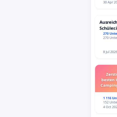
30 Apr 2
Ausreich
Schüler.
Schönbe
270 Unte
270 Unte
8 Jul 202
Zerst
besten 
Camping
1 116 Un
152 Unte
4 Oct 20