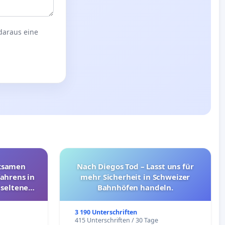
 daraus eine
rksamen
Nach Diegos Tod – Lasst uns für
ahrens in
mehr Sicherheit in Schweizer
 seltenen
Bahnhöfen handeln.
nkungen
3 190 Unterschriften
e
415 Unterschriften / 30 Tage