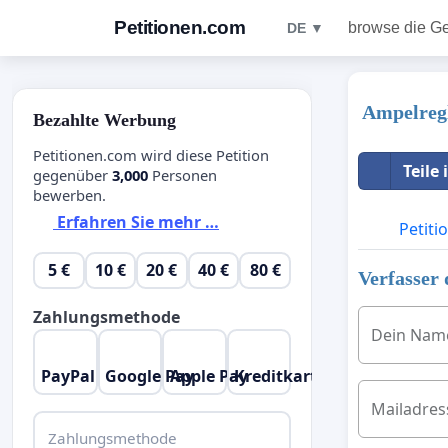
Petitionen.com
browse die G
DE ▼
Ampelregl
Bezahlte Werbung
Petitionen.com wird diese Petition
Teile
gegenüber
3,000
Personen
bewerben.
Erfahren Sie mehr …
Petiti
5 €
10 €
20 €
40 €
80 €
Verfasser 
Zahlungsmethode
Dein Nam
PayPal
Google Pay
Apple Pay
Kreditkarte
Mailadres
Zahlungsmethode