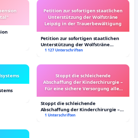
pension
Petition zur sofortigen staatlichen
tal"
Unterstützung der Wolfsträne
Leipzig in der Trauerbewältigung
sion
Petition zur sofortigen staatlichen
Unterstützung der Wolfsträne
Leipzig in der Trauerbewältigung
1 127 Unterschriften
lsystems
Stoppt die schleichende
Abschaffung der Kinderchirurgie –
Für eine sichere Versorgung aller
ystems
Kinder in Deutschland
Stoppt die schleichende
Abschaffung der Kinderchirurgie –
Für eine sichere Versorgung aller
1 Unterschriften
Kinder in Deutschland