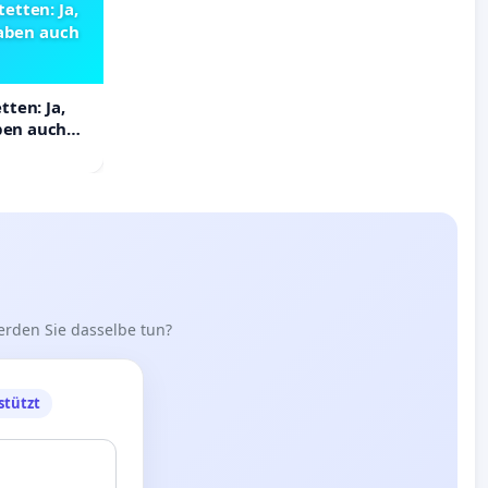
etten: Ja,
haben auch
ten: Ja,
aben auch
erden Sie dasselbe tun?
stützt