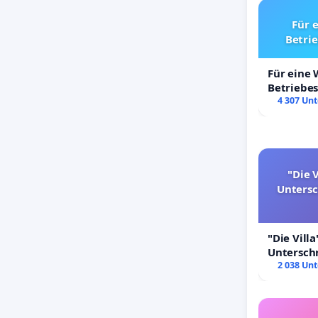
Für 
Betri
Für eine
Betriebe
4 307 Unt
"Die V
Unters
"Die Villa
Untersch
Erhalt der
2 038 Unt