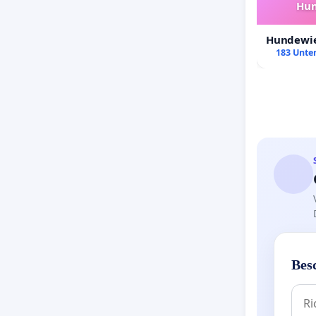
Hun
Hundewie
183 Unter
Bes