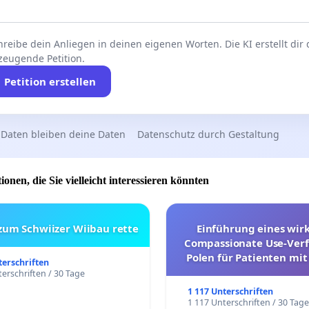
reibe dein Anliegen in deinen eigenen Worten. Die KI erstellt dir
zeugende Petition.
Petition erstellen
 Daten bleiben deine Daten
Datenschutz durch Gestaltung
ionen, die Sie vielleicht interessieren könnten
 zum Schwiizer Wiibau rette
Einführung eines wi
Compassionate Use-Verf
Polen für Patienten mit
terschriften
und ultrararen Erkra
erschriften / 30 Tage
1 117 Unterschriften
1 117 Unterschriften / 30 Tag