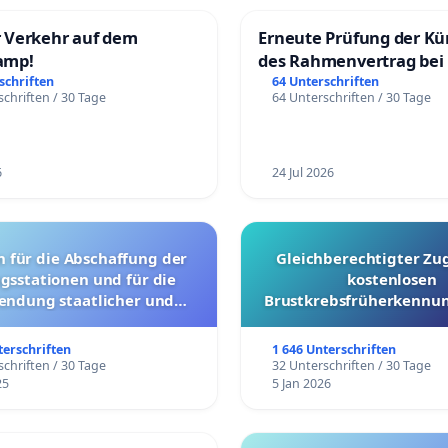
 Verkehr auf dem
Erneute Prüfung der K
amp!
des Rahmenvertrag bei
Fahrwegdienste Gmbh
schriften
64 Unterschriften
chriften / 30 Tage
64 Unterschriften / 30 Tage
6
24 Jul 2026
g der
Gleichberechtigter Zu
gsstationen und für die
kostenlosen
endung staatlicher und
Brustkrebsfrüherkennun
ler Mittel zur Prävention
Kantonen
terschriften
1 646 Unterschriften
chriften / 30 Tage
32 Unterschriften / 30 Tage
25
5 Jan 2026