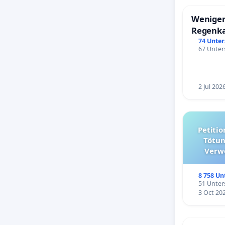
Weniger
Regenk
74 Unter
67 Unters
2 Jul 202
Petition für die Abschaffun
Tötun
Verw
kommuna
8 758 Un
51 Unters
3 Oct 20