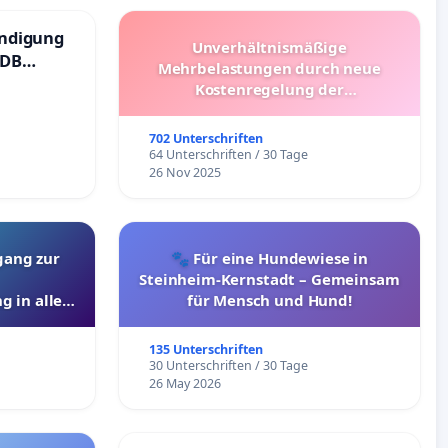
ündigung
Unverhältnismäßige
 DB
Mehrbelastungen durch neue
Kostenregelung der
Schülerbeförderung – Bitte um
Überprüfung und Alternativen
702 Unterschriften
64 Unterschriften / 30 Tage
26 Nov 2025
gang zur
🐾 Für eine Hundewiese in
Steinheim-Kernstadt – Gemeinsam
g in allen
für Mensch und Hund!
135 Unterschriften
30 Unterschriften / 30 Tage
26 May 2026