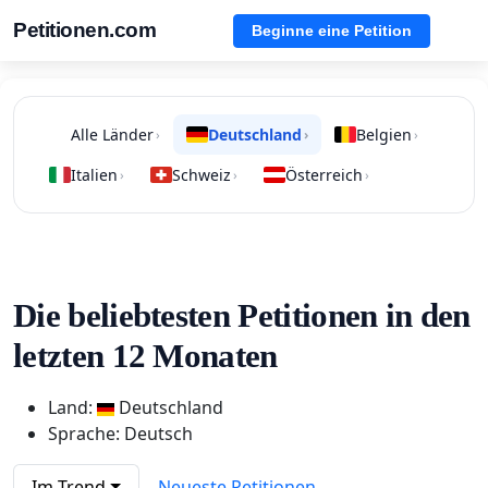
Petitionen.com
Beginne eine Petition
Alle Länder
Deutschland
Belgien
›
›
›
Italien
Schweiz
Österreich
›
›
›
Die beliebtesten Petitionen in den
letzten 12 Monaten
Land:
Deutschland
Sprache: Deutsch
Im Trend
Neueste Petitionen