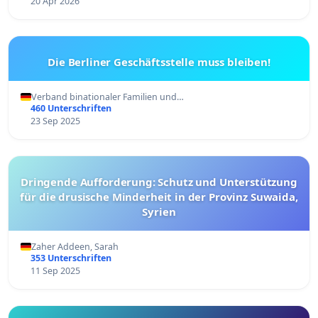
20 Apr 2026
Die Berliner Geschäftsstelle muss bleiben!
Verband binationaler Familien und…
460 Unterschriften
23 Sep 2025
Dringende Aufforderung: Schutz und Unterstützung
für die drusische Minderheit in der Provinz Suwaida,
Syrien
Zaher Addeen, Sarah
353 Unterschriften
11 Sep 2025