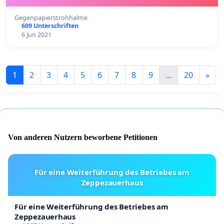
Gegenpapierstrohhalme
609 Unterschriften
6 Jun 2021
1
2
3
4
5
6
7
8
9
...
20
»
Von anderen Nutzern beworbene Petitionen
Für eine Weiterführung des Betriebes am
Zeppezauerhaus
Für eine Weiterführung des Betriebes am
Zeppezauerhaus