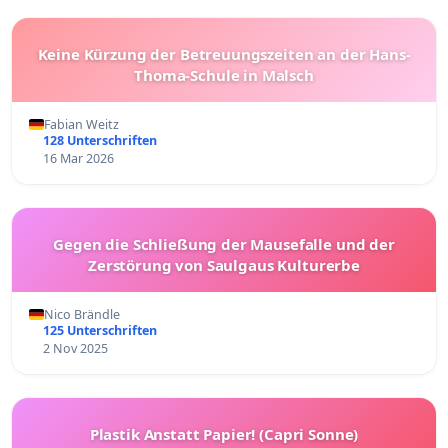
Keine Kürzung der Betreuungszeiten an der Hans-
Thoma-Schule in Malsch
Fabian Weitz
128 Unterschriften
16 Mar 2026
Gegen die Schließung der Mausefalle und der
Zerstörung von Saulgaus Kulturerbe
Nico Brändle
125 Unterschriften
2 Nov 2025
Plastik Anstatt Papier! (Capri Sonne)