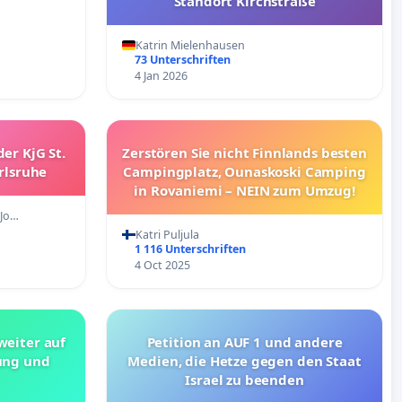
Standort Kirchstraße
Katrin Mielenhausen
73 Unterschriften
4 Jan 2026
er KjG St.
Zerstören Sie nicht Finnlands besten
rlsruhe
Campingplatz, Ounaskoski Camping
in Rovaniemi – NEIN zum Umzug!
 Jo…
Katri Puljula
1 116 Unterschriften
4 Oct 2025
eiter auf
Petition an AUF 1 und andere
ung und
Medien, die Hetze gegen den Staat
Israel zu beenden