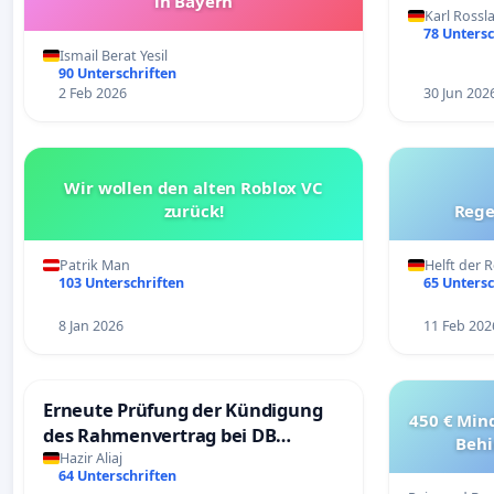
in Bayern
Karl Rossl
78 Untersc
Ismail Berat Yesil
90 Unterschriften
2 Feb 2026
30 Jun 202
Wir wollen den alten Roblox VC
zurück!
Rege
Patrik Man
Helft der
103 Unterschriften
65 Untersc
8 Jan 2026
11 Feb 202
Erneute Prüfung der Kündigung
450 € Min
des Rahmenvertrag bei DB
Behi
Fahrwegdienste Gmbh
Hazir Aliaj
64 Unterschriften