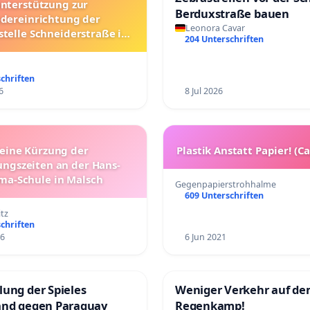
nterstützung zur
Berduxstraße bauen
dereinrichtung der
Leonora Cavar
stelle Schneiderstraße in
204 Unterschriften
Landau
chriften
6
8 Jul 2026
eine Kürzung der
Plastik Anstatt Papier! (C
ngszeiten an der Hans-
ma-Schule in Malsch
Gegenpapierstrohhalme
609 Unterschriften
tz
chriften
26
6 Jun 2021
ung der Spieles
Weniger Verkehr auf d
and gegen Paraguay
Regenkamp!