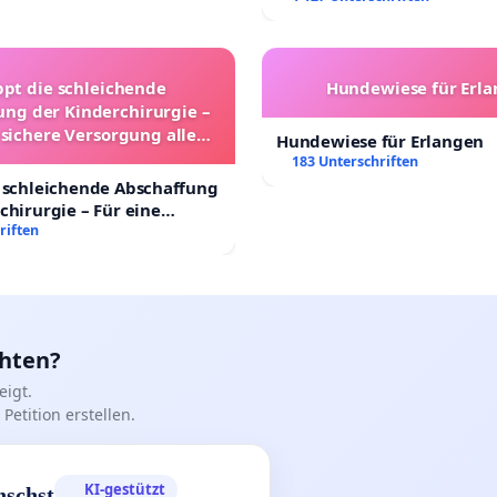
ppt die schleichende
Hundewiese für Erl
ung der Kinderchirurgie –
 sichere Versorgung aller
Hundewiese für Erlangen
nder in Deutschland
183 Unterschriften
 schleichende Abschaffung
chirurgie – Für eine
rsorgung aller Kinder in
riften
nd
chten?
igt.
Petition erstellen.
KI-gestützt
nschst