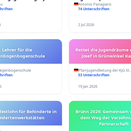
au
Antonio Panagiaris
hriften
74 Unterschriften
6
2 Jul 2026
Lehrer für die
Rettet die Jugendräume d
nbogenbogenschule
Josef in Grünwinkel Ka
 Regenbogenschule
Pfarrjugendleitung der KjG St.
hriften
53 Unterschriften
6
19 Jan 2026
destlohn für Behinderte in
Brünn 2026: Gemeinsam w
ndertenwerkstätten
dem Weg der Versöhn
Partnerschaft