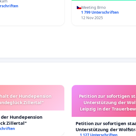
rkam
rschriften
Meeting Brno
1 799 Unterschriften
12 Nov 2025
halt der Hundepension
Petition zur sofortigen s
ndeglück Zillertal"
Unterstützung der Wol
Leipzig in der Trauerbe
t der Hundepension
k Zillertal"
Petition zur sofortigen sta
chriften
Unterstützung der Wolfst
Leipzig in der Trauerbewä
1 127 Unterschriften