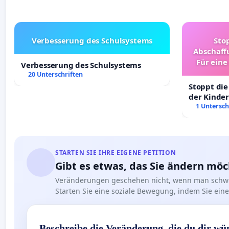
Verbesserung des Schulsystems
Sto
Abschaff
Für eine
Verbesserung des Schulsystems
Ki
20 Unterschriften
Stoppt die
der Kinder
sichere Ve
1 Untersch
Deutschla
STARTEN SIE IHRE EIGENE PETITION
Gibt es etwas, das Sie ändern mö
Veränderungen geschehen nicht, wenn man schwe
Starten Sie eine soziale Bewegung, indem Sie eine 
Beschreibe die Veränderung, die du dir wü