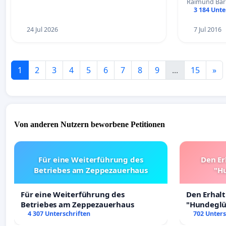
Raimund Ba
3 184 Unte
24 Jul 2026
7 Jul 2016
1
2
3
4
5
6
7
8
9
...
15
»
Von anderen Nutzern beworbene Petitionen
Für eine Weiterführung des
Den Er
Betriebes am Zeppezauerhaus
"Hu
Für eine Weiterführung des
Den Erhal
Betriebes am Zeppezauerhaus
"Hundeglüc
4 307 Unterschriften
702 Unters