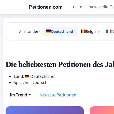
Petitionen.com
browse die G
DE ▼
Alle Länder
Deutschland
Belgien
I
›
›
›
Die beliebtesten Petitionen des Ja
Land:
Deutschland
Sprache: Deutsch
Im Trend
Neueste Petitionen