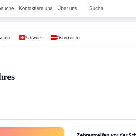
esuche
Kontaktiere uns
Über uns
Suche
talien
Schweiz
Österreich
›
›
›
hres
Zebrastreifen vor der Sch