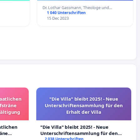
Dr. Lothar Gassmann, Theologe und…
1 040 Unterschriften
15 Dec 2023
taatlichen
"Die Villa" bleibt 2025! - Neue
fsträne
Unterschriftensammlung für den
wältigung
Erhalt der Villa
atlichen
"Die Villa" bleibt 2025! - Neue
räne
Unterschriftensammlung für den
ltigung
Erhalt der Villa
2 038 Unterschriften