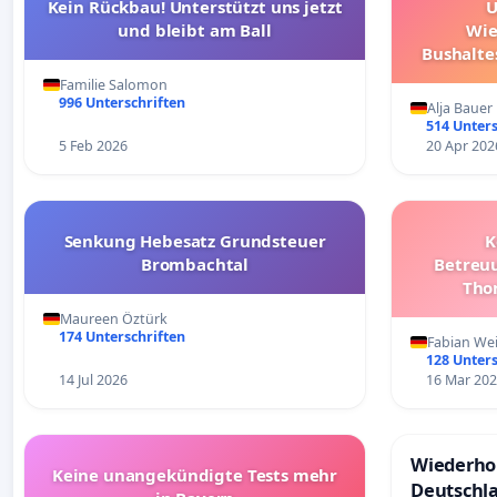
Kein Rückbau! Unterstützt uns jetzt
U
und bleibt am Ball
Wie
Bushalte
Familie Salomon
996 Unterschriften
Alja Bauer
514 Unters
5 Feb 2026
20 Apr 202
Senkung Hebesatz Grundsteuer
K
Brombachtal
Betreuu
Tho
Maureen Öztürk
174 Unterschriften
Fabian Wei
128 Unters
14 Jul 2026
16 Mar 20
Wiederhol
Keine unangekündigte Tests mehr
Deutschl