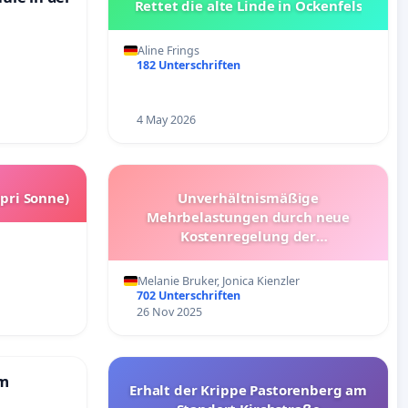
Rettet die alte Linde in Ockenfels
Aline Frings
182 Unterschriften
4 May 2026
apri Sonne)
Unverhältnismäßige
Mehrbelastungen durch neue
Kostenregelung der
Schülerbeförderung – Bitte um
Überprüfung und Alternativen
Melanie Bruker, Jonica Kienzler
702 Unterschriften
26 Nov 2025
em
Erhalt der Krippe Pastorenberg am