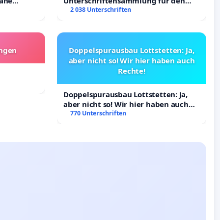
räne
Unterschriftensammlung für den
ltigung
Erhalt der Villa
2 038 Unterschriften
angen
Doppelspurausbau Lottstetten: Ja,
aber nicht so! Wir hier haben auch
Rechte!
Doppelspurausbau Lottstetten: Ja,
aber nicht so! Wir hier haben auch
Rechte!
770 Unterschriften