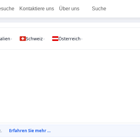
esuche
Kontaktiere uns
Über uns
Suche
talien
Schweiz
Österreich
›
›
›
t.
Erfahren Sie mehr …