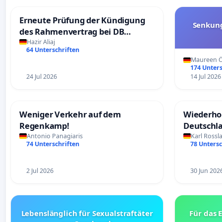
Erneute Prüfung der Kündigung
Senkung
des Rahmenvertrag bei DB
Fahrwegdienste Gmbh
Hazir Aliaj
64 Unterschriften
Maureen Ö
174 Unters
24 Jul 2026
14 Jul 2026
Weniger Verkehr auf dem
Wiederhol
Regenkamp!
Deutschl
Antonio Panagiaris
Karl Rossl
74 Unterschriften
78 Untersc
2 Jul 2026
30 Jun 202
Lebenslänglich für Sexualstraftäter
Für das 