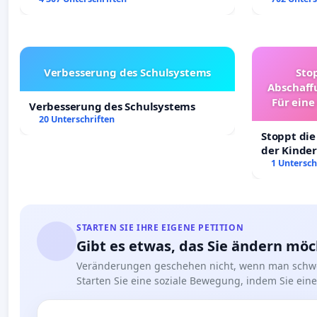
Verbesserung des Schulsystems
Sto
Abschaff
Für eine
Verbesserung des Schulsystems
Ki
20 Unterschriften
Stoppt die
der Kinder
sichere Ve
1 Untersch
Deutschla
STARTEN SIE IHRE EIGENE PETITION
Gibt es etwas, das Sie ändern mö
Veränderungen geschehen nicht, wenn man schwe
Starten Sie eine soziale Bewegung, indem Sie eine 