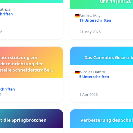
und 14 Juni 26
atrizia
hriften
Andrea May
19 Unterschriften
26
21 May 2026
nterstützung zur
Das Cannabis Gesetz 
dereinrichtung der
stelle Schneiderstraße in
Nicolas Damm
Landau
5 Unterschriften
chriften
6
1 Apr 2026
t die Springbrötchen
Verbesserung des Schu