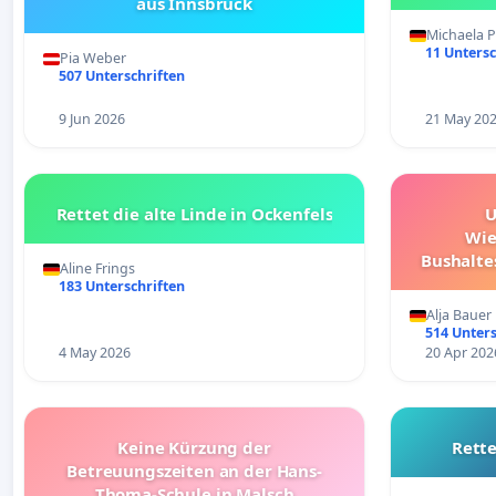
aus Innsbruck
Michaela P
11 Untersc
Pia Weber
507 Unterschriften
9 Jun 2026
21 May 20
Rettet die alte Linde in Ockenfels
U
Wie
Bushalte
Aline Frings
183 Unterschriften
Alja Bauer
514 Unters
4 May 2026
20 Apr 202
Keine Kürzung der
Rette
Betreuungszeiten an der Hans-
Thoma-Schule in Malsch