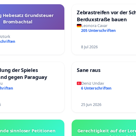
Zebrastreifen vor der Sch
 Hebesatz Grundsteuer
Berduxstraße bauen
Brombachtal
Leonora Cavar
205 Unterschriften
ztürk
chriften
8 Jul 2026
ung der Spieles
Sane raus
and gegen Paraguay
au
Deniz Undav
hriften
6 Unterschriften
6
25 Jun 2026
Ende sinnloser Petitionen
Gerechtigkeit auf der Lor