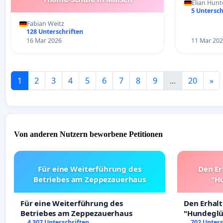
Elian Hunt
5 Untersch
Fabian Weitz
128 Unterschriften
16 Mar 2026
11 Mar 20
1
2
3
4
5
6
7
8
9
...
20
»
Von anderen Nutzern beworbene Petitionen
Für eine Weiterführung des
Den Er
Betriebes am Zeppezauerhaus
"Hu
Für eine Weiterführung des
Den Erhal
Betriebes am Zeppezauerhaus
"Hundeglüc
4 307 Unterschriften
702 Unters