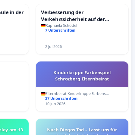
ule in der
Verbesserung der
Verkehrssicherheit auf der
Lübbeckerstraße
Raphaela Schödel
7 Unterschriften
2 Jul 2026
Kinderkrippe Farbenspiel
Schrozberg Elternbeirat
Elternbeirat Kinderkrippe Farbens…
27 Unterschriften
10 Jun 2026
eley am 13
Nach Diegos Tod – Lasst uns für