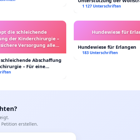
Unterstützung der Wolfst
Leipzig in der Trauerbewä
1 127 Unterschriften
ppt die schleichende
Hundewiese für Erl
ung der Kinderchirurgie –
 sichere Versorgung aller
Hundewiese für Erlangen
nder in Deutschland
183 Unterschriften
 schleichende Abschaffung
chirurgie – Für eine
rsorgung aller Kinder in
riften
nd
chten?
igt.
Petition erstellen.