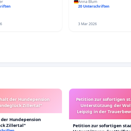
er
Anna Blum
riften
20 Unterschriften
26
3 Mar 2026
halt der Hundepension
Petition zur sofortigen s
ndeglück Zillertal"
Unterstützung der Wol
Leipzig in der Trauerbe
t der Hundepension
k Zillertal"
Petition zur sofortigen sta
chriften