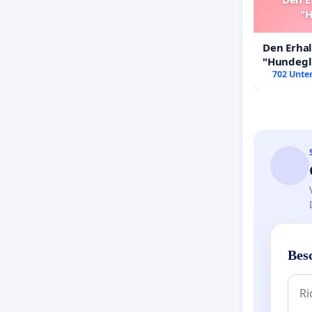
"H
Den Erha
"Hundeglü
702 Unter
Bes