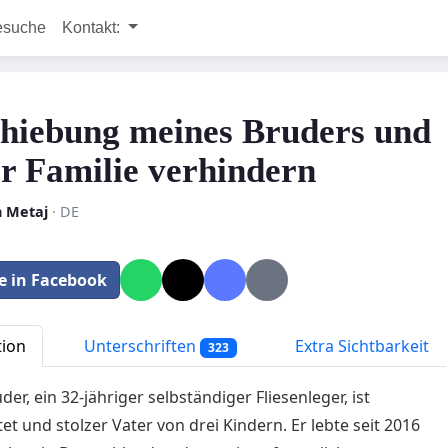
esuche
Kontakt:
hiebung meines Bruders und
er Familie verhindern
n Metaj
· DE
le in Facebook
tion
Unterschriften
Extra Sichtbarkeit
323
er, ein 32-jähriger selbständiger Fliesenleger, ist
tet und stolzer Vater von drei Kindern. Er lebte seit 2016