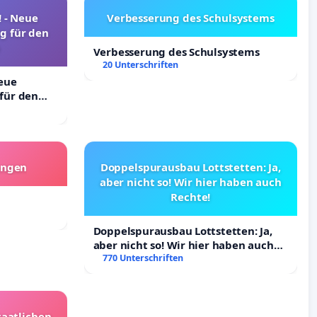
! - Neue
Verbesserung des Schulsystems
g für den
Verbesserung des Schulsystems
20 Unterschriften
Neue
für den
angen
Doppelspurausbau Lottstetten: Ja,
aber nicht so! Wir hier haben auch
Rechte!
Doppelspurausbau Lottstetten: Ja,
aber nicht so! Wir hier haben auch
Rechte!
770 Unterschriften
taatlichen