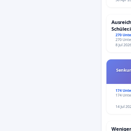
Ausreich
Schüler.
Schönbe
270 Unte
270 Unte
8 Jul 202
Senkun
174 Unte
174 Unte
14 Jul 20
Weniger