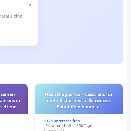
 daraus eine
rksamen
Nach Diegos Tod – Lasst uns für
ahrens in
mehr Sicherheit in Schweizer
 seltenen
Bahnhöfen handeln.
nkungen
3 175 Unterschriften
e
404 Unterschriften / 30 Tage
13 May 2026