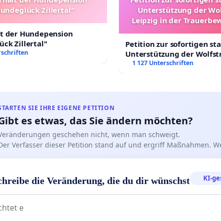
undeglück Zillertal"
Unterstützung der Wo
Leipzig in der Trauerbe
lt der Hundepension
ck Zillertal"
Petition zur sofortigen st
schriften
Unterstützung der Wolfst
Leipzig in der Trauerbew
1 127 Unterschriften
STARTEN SIE IHRE EIGENE PETITION
Gibt es etwas, das Sie ändern möchten?
Veränderungen geschehen nicht, wenn man schweigt.
Der Verfasser dieser Petition stand auf und ergriff Maßnahmen. W
KI-ge
chreibe die Veränderung, die du dir wünschst