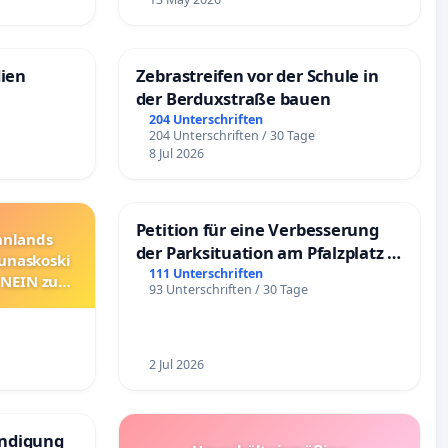
dien
Zebrastreifen vor der Schule in
der Berduxstraße bauen
204 Unterschriften
204 Unterschriften / 30 Tage
8 Jul 2026
Petition für eine Verbesserung
innlands
der Parksituation am Pfalzplatz in
unaskoski
Mannheim
111 Unterschriften
 NEIN zum
93 Unterschriften / 30 Tage
2 Jul 2026
ündigung