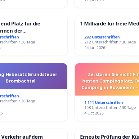
end Platz für die
1 Milliarde für freie Me
innen der
rgschule
rschriften
292 Unterschriften
rschriften / 30 Tage
212 Unterschriften / 30 Tage
6
24 Jun 2026
g Hebesatz Grundsteuer
Zerstören Sie nicht F
Brombachtal
besten Campingplatz, O
Camping in Rovaniemi –
Umzug!
rschriften
rschriften / 30 Tage
1 111 Unterschriften
153 Unterschriften / 30 Tage
26
4 Oct 2025
 Verkehr auf dem
Erneute Prüfung der K