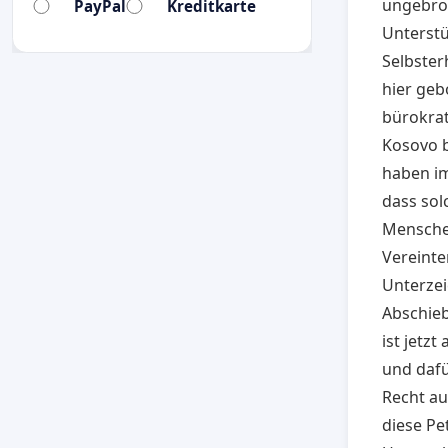
ungebroc
PayPal
Kreditkarte
Unterstü
Selbster
hier geb
bürokra
Kosovo b
haben im
dass so
Mensche
Vereinte
Unterzei
Abschieb
ist jetz
und dafü
Recht au
diese Pet