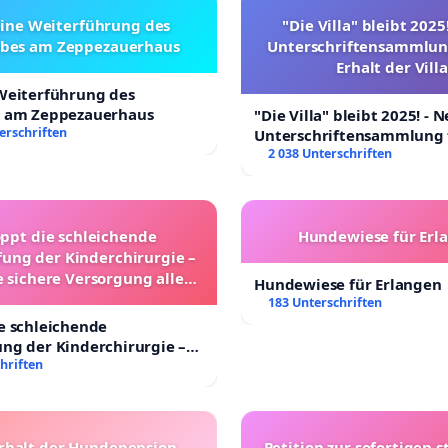
eine Weiterführung des
"Die Villa" bleibt 2025
ebes am Zeppezauerhaus
Unterschriftensammlun
Erhalt der Villa
 Weiterführung des
s am Zeppezauerhaus
"Die Villa" bleibt 2025! - 
erschriften
Unterschriftensammlung 
Erhalt der Villa
2 038 Unterschriften
oppt die schleichende
Hundewiese für Erl
ung der Kinderchirurgie –
e sichere Versorgung aller
Hundewiese für Erlangen
nder in Deutschland
183 Unterschriften
e schleichende
ng der Kinderchirurgie –
sichere Versorgung aller
hriften
 Deutschland
rhalt der Hundepension
Petition zur sofortigen s