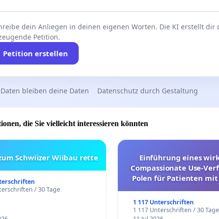
reibe dein Anliegen in deinen eigenen Worten. Die KI erstellt dir
zeugende Petition.
Petition erstellen
 Daten bleiben deine Daten
Datenschutz durch Gestaltung
ionen, die Sie vielleicht interessieren könnten
 zum Schwiizer Wiibau rette
Einführung eines wi
Compassionate Use-Verf
Polen für Patienten mit
terschriften
und ultrararen Erkra
erschriften / 30 Tage
1 117 Unterschriften
1 117 Unterschriften / 30 Tag
026
11 Jul 2026