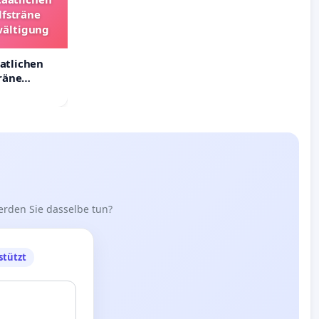
lfsträne
wältigung
aatlichen
räne
ältigung
erden Sie dasselbe tun?
stützt