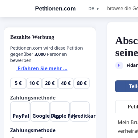
Petitionen.com
browse die G
DE ▼
Bezahlte Werbung
Absc
Petitionen.com wird diese Petition
sein
gegenüber
3,000
Personen
bewerben.
Fida
F
Erfahren Sie mehr …
5 €
10 €
20 €
40 €
80 €
Tei
Zahlungsmethode
Peti
PayPal
Google Pay
Apple Pay
Kreditkarte
Mein Brud
Zahlungsmethode
verheira