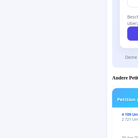
Besch
über
Deine
Andere Petit
Petition
4 109 Un
2 721 Unt
30 Apr 2