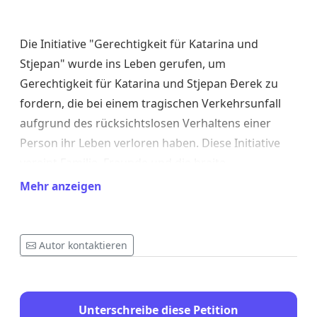
Die Initiative "Gerechtigkeit für Katarina und
Stjepan" wurde ins Leben gerufen, um
Gerechtigkeit für Katarina und Stjepan Đerek zu
fordern, die bei einem tragischen Verkehrsunfall
aufgrund des rücksichtslosen Verhaltens einer
Person ihr Leben verloren haben. Diese Initiative
vereint Familie, Freunde und die breite
Gemeinschaft, die angesichts dieses Unrechts nicht
Mehr anzeigen
schweigen kann. Unser Kampf endet nicht mit der
Suche nach Gerechtigkeit für sie, sondern hat ein
breiteres Ziel: sicherzustellen, dass sich solche
Autor kontaktieren
Tragödien nie wiederholen.
Warum ist das wichtig?
Unterschreibe diese Petition