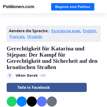
Petitionen.com
Beginne eine Petition
Aendere die Sprache.
:
български език
,
English
,
Français
,
Hrvatski
Gerechtigkeit für Katarina und
Stjepan: Der Kampf für
Gerechtigkeit und Sicherheit auf den
kroatischen Straßen
Viktor Đerek
· HR
V
Teile in Facebook