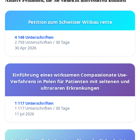
Andere Petitionen, die Sie vielleicht interessieren könnten
Für alle wichtigen Informationen und Neuigkeiten
folgen Sie uns in den sozialen Medien:
Facebook
&
Petition zum Schwiizer Wiibau rette
Instagram
.
4 148 Unterschriften
2 759 Unterschriften / 30 Tage
30 Apr 2026
Einführung eines wirksamen Compassionate Use-
Verfahrens in Polen für Patienten mit seltenen und
ultrararen Erkrankungen
1 117 Unterschriften
1 117 Unterschriften / 30 Tage
11 Jul 2026