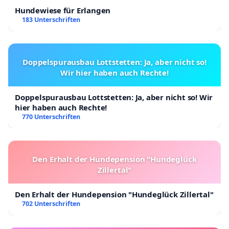
Hundewiese für Erlangen
Technologien zur Geschwindigkeits- und
183 Unterschriften
Fahrerverhaltensüberwachung einsetzt. Die
Polizeipräsenz auf den Straßen muss verstärkt
werden, insbesondere an Orten mit höherem
Doppelspurausbau Lottstetten: Ja, aber nicht so!
Unfallrisiko.
Wir hier haben auch Rechte!
Härtere Strafen und schnellere Verfahren
–
Doppelspurausbau Lottstetten: Ja, aber nicht so! Wir
Fahrer, die schwere Verstöße begehen,
hier haben auch Rechte!
770 Unterschriften
insbesondere solche, die das Leben anderer
gefährden, sollten mit strengeren Strafen,
einschließlich Freiheitsstrafen, konfrontiert
Den Erhalt der Hundepension "Hundeglück
werden, um eine klare Botschaft über die
Zillertal"
Schwere ihrer Handlungen zu senden.
Den Erhalt der Hundepension "Hundeglück Zillertal"
Aufklärung und Prävention
–
702 Unterschriften
Aufklärungskampagnen, die sich insbesondere