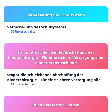
Geschwindigkeitsüberschreitungen, Fahren
unter Alkoholeinfluss oder die Nutzung von
Verbesserung des Schulsystems
Mobilgeräten während der Fahrt missachten.
Ein faires und transparentes Justizsystem
–
Verbesserung des Schulsystems
20 Unterschriften
Wir erwarten, dass alle Verkehrsdelikte mit
tödlichem Ausgang ohne Verzögerungen und
Verfahrensfehler gelöst werden. Der
Stoppt die schleichende Abschaffung der
Justizprozess muss transparent sein, und
Kinderchirurgie – Für eine sichere Versorgung aller
Verantwortliche dürfen aufgrund technischer
Kinder in Deutschland
Mängel oder Verfahrensverzögerungen nicht
Stoppt die schleichende Abschaffung der
straffrei ausgehen.
Kinderchirurgie – Für eine sichere Versorgung aller
Kinder in Deutschland
1 Unterschriften
Wie können wir zukünftige Unfälle verhindern?
Strengere Überwachung und Kontrolle
– Es
wird eine umfassendere
Hundewiese für Erlangen
Verkehrsüberwachung benötigt, die moderne