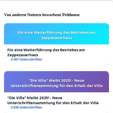
Technologien wie
Geschwindigkeitsüberwachungskameras und
Von anderen Nutzern beworbene Petitionen
verstärkter Überwachung kritischer
Straßenabschnitte. Eine kontinuierliche
Für eine Weiterführung des Betriebes am
Überwachung von Verkehrsverstößen ist
Zeppezauerhaus
unerlässlich, um das Risiko neuer Tragödien zu
verringern.
Für eine Weiterführung des Betriebes am
Zeppezauerhaus
Bewusstseinsbildung und Aufklärung
– Die
4 307 Unterschriften
Sensibilisierung der Öffentlichkeit für die
Gefahren rücksichtslosen Fahrens ist
entscheidend, um Unfälle zu verhindern. Wir
"Die Villa" bleibt 2025! - Neue
Unterschriftensammlung für den Erhalt der Villa
fordern die Einführung nationaler
Verkehrssicherheitskampagnen, die sich
"Die Villa" bleibt 2025! - Neue
besonders auf Fahrer konzentrieren, die
Unterschriftensammlung für den Erhalt der Villa
Regeln wie
2 038 Unterschriften