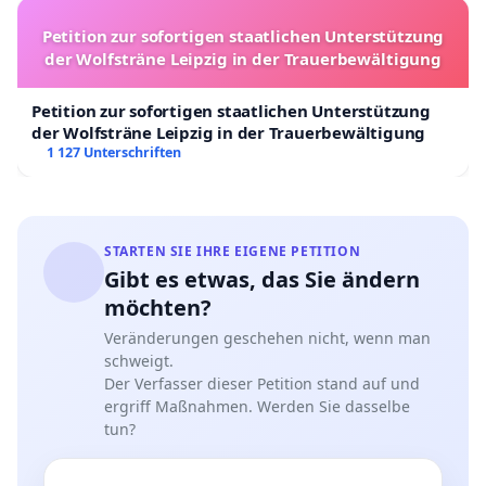
an junge Fahrer richten, können die Zahl der
Verkehrsunfälle verringern. Fahrer, die
Petition zur sofortigen staatlichen Unterstützung
der Wolfsträne Leipzig in der Trauerbewältigung
Verstöße begehen, sollten verpflichtet werden,
zusätzliche Schulungen und
Petition zur sofortigen staatlichen Unterstützung
Auffrischungskurse zur Verkehrssicherheit zu
der Wolfsträne Leipzig in der Trauerbewältigung
absolvieren.
1 127 Unterschriften
Schnelles Handeln der Justiz
– In Fällen von
tödlichen Verkehrsunfällen ist es wichtig, dass
STARTEN SIE IHRE EIGENE PETITION
die Justiz schnell und effizient handelt.
Gibt es etwas, das Sie ändern
Verzögerungen bei der Strafverfolgung
möchten?
verschlimmern nur den Schmerz der Familien
Veränderungen geschehen nicht, wenn man
und verstärken das Gefühl der
schweigt.
Ungerechtigkeit.
Der Verfasser dieser Petition stand auf und
ergriff Maßnahmen. Werden Sie dasselbe
tun?
Schlussfolgerung
Die Initiative "Gerechtigkeit für Katarina und