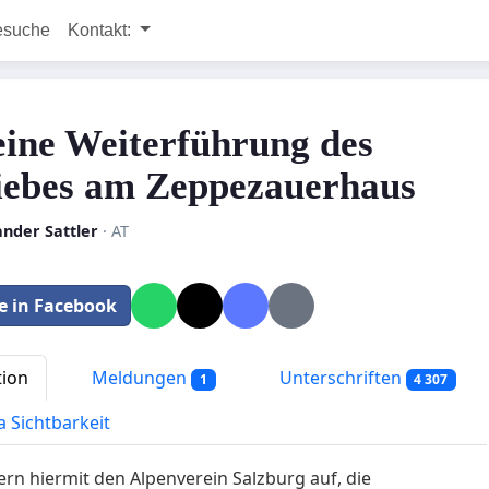
esuche
Kontakt:
eine Weiterführung des
iebes am Zeppezauerhaus
ander Sattler
· AT
le in Facebook
tion
Meldungen
Unterschriften
1
4 307
a Sichtbarkeit
ern hiermit den Alpenverein Salzburg auf, die