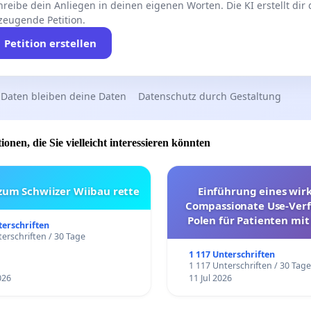
reibe dein Anliegen in deinen eigenen Worten. Die KI erstellt dir
zeugende Petition.
Petition erstellen
 Daten bleiben deine Daten
Datenschutz durch Gestaltung
ionen, die Sie vielleicht interessieren könnten
 zum Schwiizer Wiibau rette
Einführung eines wi
Compassionate Use-Verf
Polen für Patienten mit
terschriften
und ultrararen Erkra
erschriften / 30 Tage
1 117 Unterschriften
1 117 Unterschriften / 30 Tag
026
11 Jul 2026