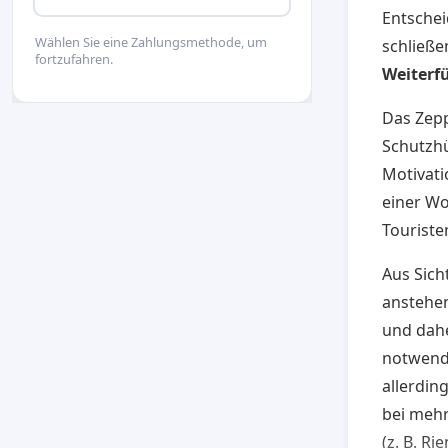
Entsche
Wählen Sie eine Zahlungsmethode, um
schließe
fortzufahren.
Weiterf
Das Zepp
Schutzh
Motivati
einer Wo
Touriste
Aus Sich
anstehe
und dahe
notwendi
allerdin
bei meh
(z. B. R