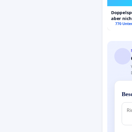
Doppelspu
aber nich
Rechte!
770 Unter
Bes