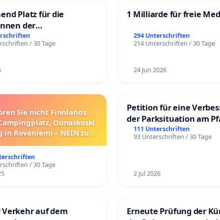
end Platz für die
1 Milliarde für freie Me
innen der
rgschule
rschriften
294 Unterschriften
rschriften / 30 Tage
214 Unterschriften / 30 Tage
6
24 Jun 2026
Petition für eine Verbe
ören Sie nicht Finnlands
der Parksituation am Pfa
Campingplatz, Ounaskoski
Mannheim
111 Unterschriften
 in Rovaniemi – NEIN zum
93 Unterschriften / 30 Tage
Umzug!
terschriften
rschriften / 30 Tage
25
2 Jul 2026
 Verkehr auf dem
Erneute Prüfung der K