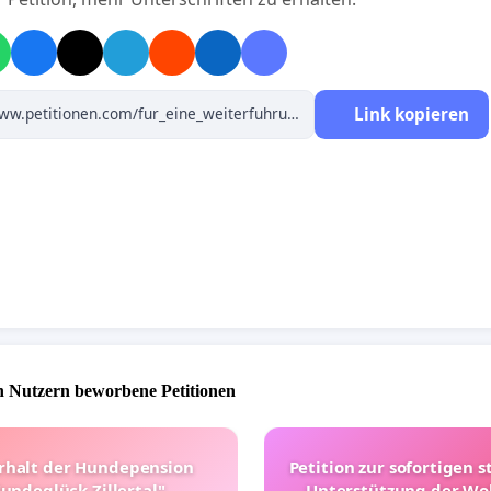
Link kopieren
 Nutzern beworbene Petitionen
rhalt der Hundepension
Petition zur sofortigen s
undeglück Zillertal"
Unterstützung der Wo