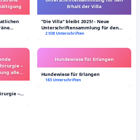
wältigung
Erhalt der Villa
aatlichen
"Die Villa" bleibt 2025! - Neue
räne
Unterschriftensammlung für den
ältigung
Erhalt der Villa
2 038 Unterschriften
hende
Hundewiese für Erlangen
hirurgie –
gung aller
Hundewiese für Erlangen
land
183 Unterschriften
irurgie –
ng aller