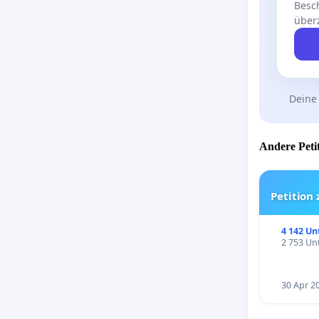
Besch
über
Deine
Andere Petit
Petition
4 142 Un
2 753 Unt
30 Apr 2