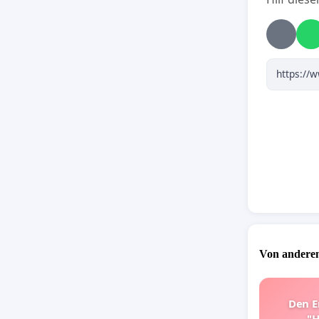
Von anderen
Den E
"H