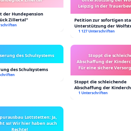
Leipzig in der Trauerbe
lt der Hundepension
ck Zillertal"
Petition zur sofortigen st
schriften
Unterstützung der Wolfst
Leipzig in der Trauerbew
1 127 Unterschriften
serung des Schulsystems
Stoppt die schleic
Abschaffung der Kinderc
Für eine sichere Versor
rung des Schulsystems
Kinder in Deutsch
chriften
Stoppt die schleichende
Abschaffung der Kinderch
Für eine sichere Versorgu
1 Unterschriften
Kinder in Deutschland
purausbau Lottstetten: Ja,
ht so! Wir hier haben auch
Rechte!