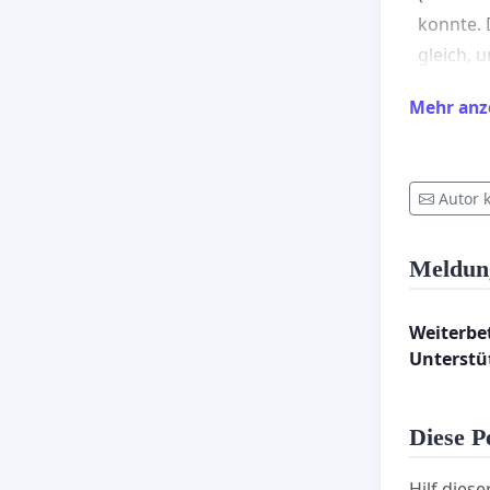
konnte. 
gleich, 
bedeuten
Mehr anz
erschwer
Eine Sch
sollte s
Autor 
Unterstü
Meldun
Weiterbe
Unterstü
Diese Pe
Hilf diese