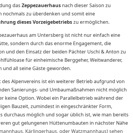
idung das
Zeppezauerhaus
nach dieser Saison zu
n nochmals zu überdenken und somit eine
ührung dieses Vorzeigebetriebs
zu ermöglichen.
ezauerhaus am Untersberg ist nicht nur einfach eine
ütte, sondern durch das enorme Engagement, die
on und den Einsatz der beiden Pächter Uschi & Anton zu
hlfühloase für einheimische Berggeher, Weitwanderer,
n und all seine Gäste geworden.
t des Alpenvereins ist ein weiterer Betrieb aufgrund von
nden Sanierungs- und Umbaumaßnahmen nicht möglich
r keine Option. Wobei ein Parallelbetrieb während der
gen Bauzeit, zumindest in eingeschränkter Form,
gs durchaus möglich und sogar üblich ist, wie man bereits
reren gut gelungenen Hüttenumbauten in nächster Nähe
iemannhaus, Kärlingerhaus, oder Watzmannhaus) sehen