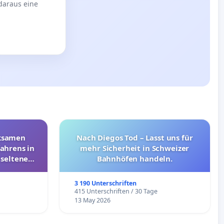
 daraus eine
rksamen
Nach Diegos Tod – Lasst uns für
ahrens in
mehr Sicherheit in Schweizer
 seltenen
Bahnhöfen handeln.
nkungen
3 190 Unterschriften
e
415 Unterschriften / 30 Tage
13 May 2026