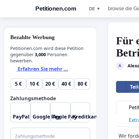
Petitionen.com
browse die G
DE ▼
Bezahlte Werbung
Für 
Petitionen.com wird diese Petition
Betr
gegenüber
3,000
Personen
bewerben.
Alex
A
Erfahren Sie mehr …
5 €
10 €
20 €
40 €
80 €
Tei
Zahlungsmethode
Peti
PayPal
Google Pay
Apple Pay
Kreditkarte
Extr
Wir ford
Zahlungsmethode