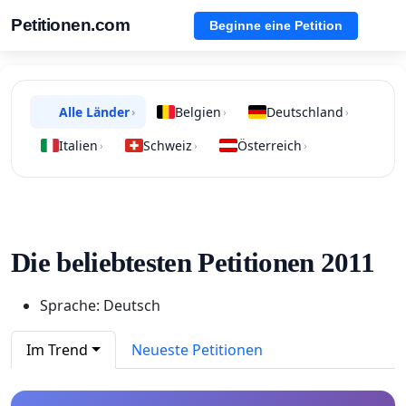
Petitionen.com
Beginne eine Petition
Alle Länder
Belgien
Deutschland
›
›
›
Italien
Schweiz
Österreich
›
›
›
Die beliebtesten Petitionen 2011
Sprache: Deutsch
Im Trend
Neueste Petitionen