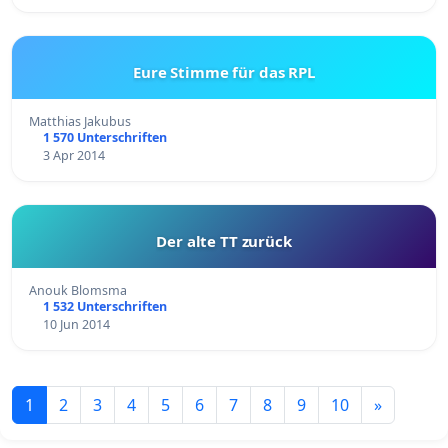
Eure Stimme für das RPL
Matthias Jakubus
1 570 Unterschriften
3 Apr 2014
Der alte TT zurück
Anouk Blomsma
1 532 Unterschriften
10 Jun 2014
1
2
3
4
5
6
7
8
9
10
»