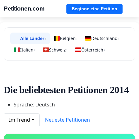
Petitionen.com
Beginne eine Petition
Alle Länder
Belgien
Deutschland
›
›
›
Italien
Schweiz
Österreich
›
›
›
Die beliebtesten Petitionen 2014
Sprache: Deutsch
Im Trend
Neueste Petitionen