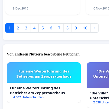
3 Dec 2015
6 Nov 201
1
2
3
4
5
6
7
8
9
10
»
Von anderen Nutzern beworbene Petitionen
Für eine Weiterführung des
"Die Vi
Betriebes am Zeppezauerhaus
Untersc
Für eine Weiterführung des
Betriebes am Zeppezauerhaus
"Die Villa"
4 307 Unterschriften
Unterschr
Erhalt der 
2 038 Unte