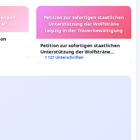
pension
Petition zur sofortigen staatlichen
tal"
Unterstützung der Wolfsträne
Leipzig in der Trauerbewältigung
ion
Petition zur sofortigen staatlichen
Unterstützung der Wolfsträne
Leipzig in der Trauerbewältigung
1 127 Unterschriften