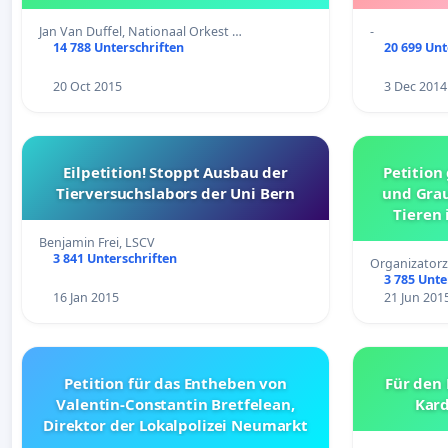
Jan Van Duffel, Nationaal Orkest …
-
14 788 Unterschriften
20 699 Unt
20 Oct 2015
3 Dec 2014
Eilpetition! Stoppt Ausbau der
Petition
Tierversuchslabors der Uni Bern
und Gra
Tieren 
Benjamin Frei, LSCV
3 841 Unterschriften
Organizatorz
3 785 Unte
16 Jan 2015
21 Jun 201
Petition für das Entheben von
Für den 
Valentin-Constantin Bretfelean,
Kard
Direktor der Lokalpolizei Neumarkt