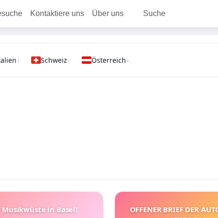
esuche
Kontaktiere uns
Über uns
Suche
talien
Schweiz
Österreich
›
›
›
 Musikwüste in Basel!
OFFENER BRIEF DER AU