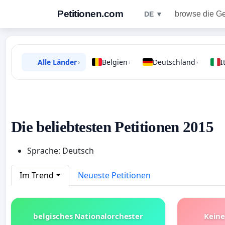
Petitionen.com
browse die G
DE ▼
Alle Länder
Belgien
Deutschland
I
›
›
›
Die beliebtesten Petitionen 2015
Sprache: Deutsch
Im Trend
Neueste Petitionen
belgisches Nationalorchester
Keine