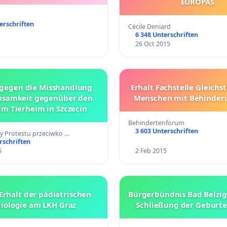
EUROPAS
erschriften
Cécile Deniard
6 348 Unterschriften
26 Oct 2015
 gegen die Misshandlung
Erhalt Fachstelle Gleichs
usamkeit gegenüber den
Menschen mit Behinder
im Tierheim in Szczecin
Behindertenforum
3 603 Unterschriften
y Protestu przeciwko …
rschriften
5
2 Feb 2015
Erhalt der pädiatrischen
Bürgerbündnis Bad Belzig
iologie am LKH Graz
Schließung der Geburte