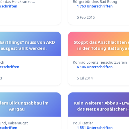
 für das Herzkranke …
Bürgerbündnis Bad Belzig
rschriften
1 763 Unterschriften
5
5 Feb 2015
"Earthlings" muss von ARD
Stoppt das Abschlachten
 ausgestrahlt werden.
in der Tötung Battonya
sch
Konrad Lorenz Tierschutzverein
erschriften
6 106 Unterschriften
13
5 Jul 2014
dem Bildungsabbau im
Kein weiterer Abbau - Erw
Aargau
das Netz europäischer 
und, Kaiseraugst
Poul Kattler
rschriften
1 551 Unterschriften