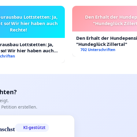
urausbau Lottstetten: Ja,
Den Erhalt der Hunde
t so! Wir hier haben auch
"Hundeglück Ziller
Rechte!
Den Erhalt der Hundepens
"Hundeglück Zillertal"
ausbau Lottstetten: Ja,
702 Unterschriften
 so! Wir hier haben auch
chriften
chten?
igt.
Petition erstellen.
KI-gestützt
nschst