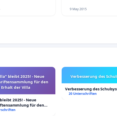
5
9 May 2015
lla" bleibt 2025! - Neue
Verbesserung des Schu
hriftensammlung für den
Erhalt der Villa
Verbesserung des Schulsy
20 Unterschriften
 bleibt 2025! - Neue
iftensammlung für den
Villa
rschriften