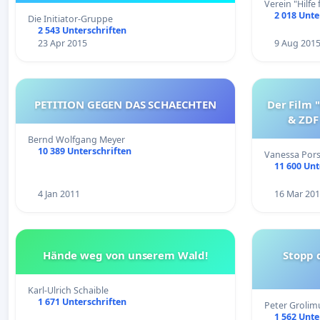
Verein "Hilfe
2 018 Unte
Die Initiator-Gruppe
2 543 Unterschriften
23 Apr 2015
9 Aug 201
PETITION GEGEN DAS SCHAECHTEN
Der Film 
& ZDF
Bernd Wolfgang Meyer
10 389 Unterschriften
Vanessa Por
11 600 Unt
4 Jan 2011
16 Mar 20
Hände weg von unserem Wald!
Stopp 
Karl-Ulrich Schaible
1 671 Unterschriften
Peter Grolim
1 562 Unte