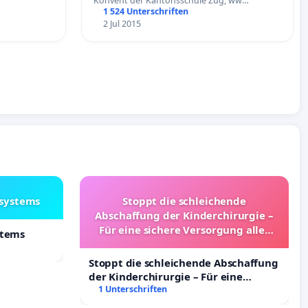
Konvent der Kantonsschule Zug, ww…
1 524 Unterschriften
2 Jul 2015
lsystems
Stoppt die schleichende
Abschaffung der Kinderchirurgie –
Für eine sichere Versorgung aller
stems
Kinder in Deutschland
Stoppt die schleichende Abschaffung
der Kinderchirurgie – Für eine
sichere Versorgung aller Kinder in
1 Unterschriften
Deutschland