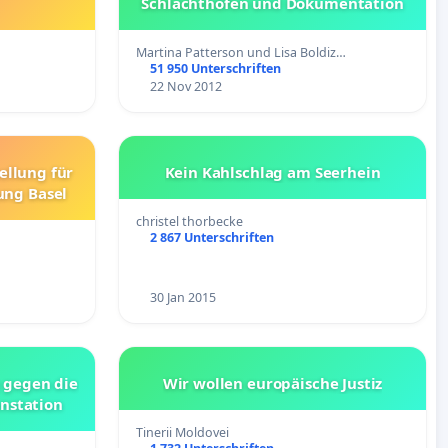
Schlachthöfen und Dokumentation
Martina Patterson und Lisa Boldiz…
51 950 Unterschriften
22 Nov 2012
tellung für
Kein Kahlschlag am Seerhein
ung Basel
christel thorbecke
2 867 Unterschriften
30 Jan 2015
 gegen die
Wir wollen europäische Justiz
nstation
Tinerii Moldovei