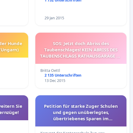
1 732 Unterschriften
29 Jan 2015
 der Hunde
SOS: Jetzt doch Abriss des
 (Ungarn)
Taubenschlages! KEIN ABRISS DES
TAUBENSCHLAGS RATHAUSGARAGE IN
STUTTGART
Britta Oettl
2 135 Unterschriften
13 Dec 2015
eitern Sie
Petition für starke Zuger Schulen
Fernzüge!
und gegen unüberlegtes,
übertriebenes Sparen im
Bildungsbereich