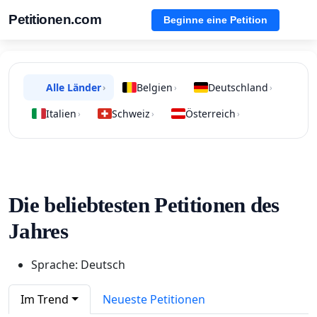
Petitionen.com
Beginne eine Petition
Alle Länder
Belgien
Deutschland
›
›
›
Italien
Schweiz
Österreich
›
›
›
Die beliebtesten Petitionen des
Jahres
Sprache: Deutsch
Im Trend
Neueste Petitionen