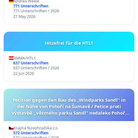
Andrea Weiße
771 Unterschriften
771 Unterschriften / 2026
27 May 2026
Hitzefrei für die HTL1
3MMA/HTL1
637 Unterschriften
637 Unterschriften / 2026
22 Jun 2026
Petition gegen den Bau des „Windparks Sandl“ in
der Nähe von Pohoří na Šumavě / Petice proti
výstavbě „větrného parku Sandl“ nedaleko Pohoří
na Šumavě (česká verze petice níže)
Krajina Novohradska z.s.
572 Unterschriften
572 Unterschriften / 2026