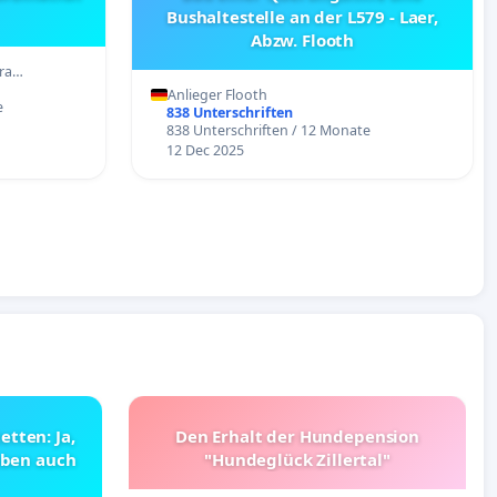
Bushaltestelle an der L579 - Laer,
Abzw. Flooth
era…
Anlieger Flooth
e
838 Unterschriften
838 Unterschriften / 12 Monate
12 Dec 2025
tten: Ja,
Den Erhalt der Hundepension
haben auch
"Hundeglück Zillertal"