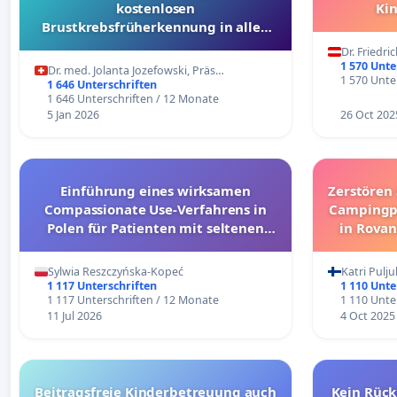
kostenlosen
Kin
Brustkrebsfrüherkennung in allen
Kantonen
Dr. Friedr
1 570 Unte
Dr. med. Jolanta Jozefowski, Präs…
1 570 Unte
1 646 Unterschriften
1 646 Unterschriften / 12 Monate
5 Jan 2026
26 Oct 202
Einführung eines wirksamen
Zerstören 
Compassionate Use-Verfahrens in
Campingpl
Polen für Patienten mit seltenen
in Rova
und ultrararen Erkrankungen
Sylwia Reszczyńska-Kopeć
Katri Pulju
1 117 Unterschriften
1 110 Unte
1 117 Unterschriften / 12 Monate
1 110 Unte
11 Jul 2026
4 Oct 2025
Beitragsfreie Kinderbetreuung auch
Kein Rück