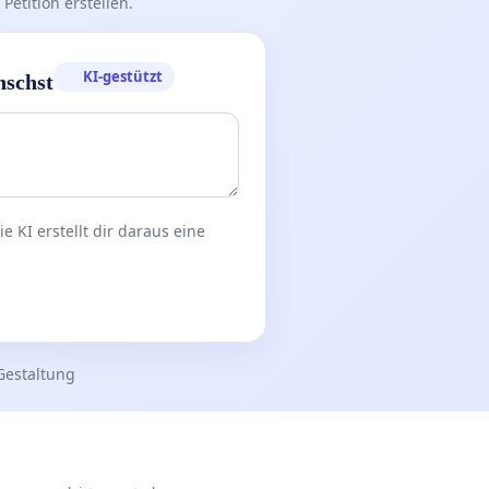
Petition erstellen.
KI-gestützt
nschst
 KI erstellt dir daraus eine
Gestaltung