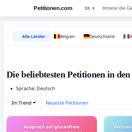
Petitionen.com
browse die G
DE ▼
Alle Länder
Belgien
Deutschland
I
›
›
›
Die beliebtesten Petitionen in de
Sprache: Deutsch
Im Trend
Neueste Petitionen
Anspruch auf glutenfreie
Petition für die Abschaffung de