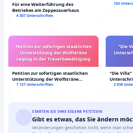
183 Unters
Für eine Weiterführung des
Betriebes am Zeppezauerhaus
4 307 Unterschriften
Petition zur sofortigen staatlichen
"Die Vi
Unterstützung der Wolfsträne
Untersc
Leipzig in der Trauerbewältigung
Petition zur sofortigen staatlichen
"Die Villa"
Unterstützung der Wolfsträne
Unterschr
Leipzig in der Trauerbewältigung
1 127 Unterschriften
Erhalt der 
2 038 Unte
STARTEN SIE IHRE EIGENE PETITION
Gibt es etwas, das Sie ändern mö
Veränderungen geschehen nicht, wenn man schwe