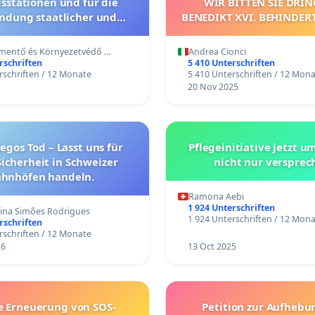
sstationen und für die
WIR BITTEN SIE DRIN
ndung staatlicher und
BENEDIKT XVI. BEHINDER
er Mittel zur Prävention
ZU ERKLÄREN UND/OD
ENTSPRECHENDE VER
tmentő és Környezetvédő …
Andrea Cionci
EINZULEITEN.
rschriften
5 410 Unterschriften
rschriften / 12 Monate
5 410 Unterschriften / 12 Mon
20 Nov 2025
egos Tod – Lasst uns für
Pflegeinitiative jetzt u
icherheit in Schweizer
nicht nur versprec
hnhöfen handeln.
Ramona Aebi
1 924 Unterschriften
tina Simões Rodrigues
1 924 Unterschriften / 12 Mon
rschriften
rschriften / 12 Monate
26
13 Oct 2025
e Erneuerung von SOS-
Petition zur Aufhebu