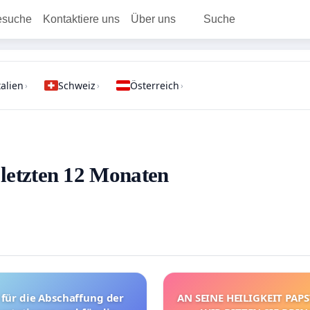
esuche
Kontaktiere uns
Über uns
Suche
talien
Schweiz
Österreich
›
›
›
n letzten 12 Monaten
r
AN SEINE HEILIGKEIT PAPST