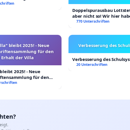
chriften
Doppelspurausbau Lottstet
aber nicht so! Wir hier ha
Rechte!
770 Unterschriften
lla" bleibt 2025! - Neue
Verbesserung des Schu
hriftensammlung für den
Erhalt der Villa
Verbesserung des Schulsy
20 Unterschriften
 bleibt 2025! - Neue
iftensammlung für den
Villa
rschriften
chten?
igt.