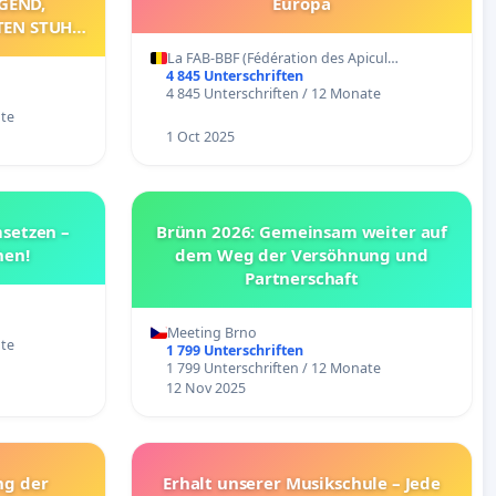
GEND,
Europa
TEN STUHL
ER DAS
La FAB-BBF (Fédération des Apicul…
FAHREN
4 845 Unterschriften
4 845 Unterschriften / 12 Monate
ate
1 Oct 2025
msetzen –
Brünn 2026: Gemeinsam weiter auf
hen!
dem Weg der Versöhnung und
Partnerschaft
Meeting Brno
ate
1 799 Unterschriften
1 799 Unterschriften / 12 Monate
12 Nov 2025
ng der
Erhalt unserer Musikschule – Jede