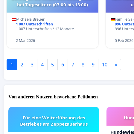
bei Tageseltern (07:00 bis 13:00)
u
Michaela Breuer
Familie S
1 007 Unterschriften
996 Unters
1 007 Unterschriften / 12 Monate
996 Unters
2 Mar 2026
5 Feb 2026
1
2
3
4
5
6
7
8
9
10
»
Von anderen Nutzern beworbene Petitionen
Für eine Weiterführung des
Hund
Betriebes am Zeppezauerhaus
Hundewies