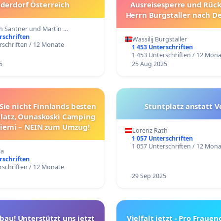
derdorf Österreich
Ausreisesperre und Rüc
Herrn Burgstaller nach D
ich Santner und Martin …
rschriften
Wassilij Burgstaller
rschriften / 12 Monate
1 453 Unterschriften
1 453 Unterschriften / 12 Mon
5
25 Aug 2025
Sie nicht Finnlands besten
Stuntplatz anstatt V
atz, Ounaskoski Camping
niemi – NEIN zum Umzug!
Lorenz Rath
1 057 Unterschriften
1 057 Unterschriften / 12 Mon
la
rschriften
rschriften / 12 Monate
29 Sep 2025
bau! Unterstützt uns jetzt
Vielfalt jetzt - Pro Fraue