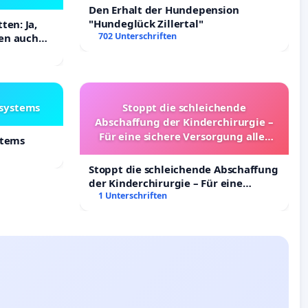
Den Erhalt der Hundepension
"Hundeglück Zillertal"
ten: Ja,
702 Unterschriften
ben auch
lsystems
Stoppt die schleichende
Abschaffung der Kinderchirurgie –
Für eine sichere Versorgung aller
stems
Kinder in Deutschland
Stoppt die schleichende Abschaffung
der Kinderchirurgie – Für eine
sichere Versorgung aller Kinder in
1 Unterschriften
Deutschland