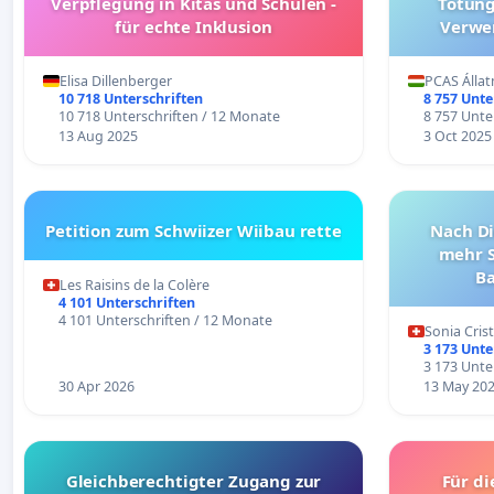
Verpflegung in Kitas und Schulen -
Tötung
für echte Inklusion
Verwe
kommunal
Elisa Dillenberger
PCAS Álla
10 718 Unterschriften
8 757 Unte
10 718 Unterschriften / 12 Monate
8 757 Unte
13 Aug 2025
3 Oct 2025
Petition zum Schwiizer Wiibau rette
Nach Di
mehr S
Ba
Les Raisins de la Colère
4 101 Unterschriften
4 101 Unterschriften / 12 Monate
Sonia Cris
3 173 Unte
3 173 Unte
30 Apr 2026
13 May 20
Gleichberechtigter Zugang zur
Für di