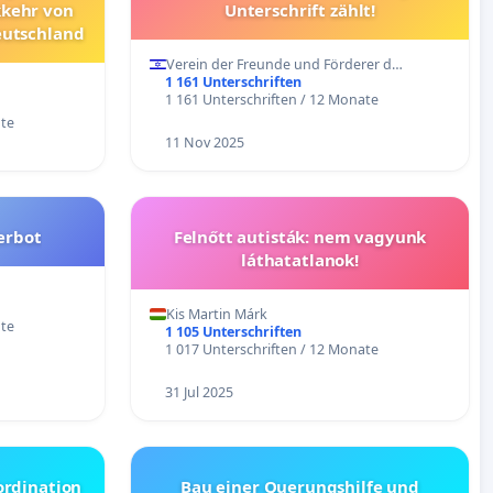
kkehr von
Unterschrift zählt!
eutschland
Verein der Freunde und Förderer d…
1 161 Unterschriften
1 161 Unterschriften / 12 Monate
ate
11 Nov 2025
erbot
Felnőtt autisták: nem vagyunk
láthatatlanok!
Kis Martin Márk
ate
1 105 Unterschriften
1 017 Unterschriften / 12 Monate
31 Jul 2025
nordination
Bau einer Querungshilfe und