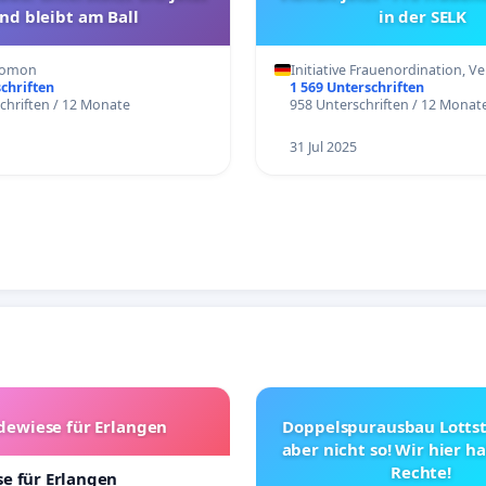
nd bleibt am Ball
in der SELK
alomon
Initiative Frauenordination, V
chriften
1 569 Unterschriften
chriften / 12 Monate
958 Unterschriften / 12 Monat
31 Jul 2025
ewiese für Erlangen
Doppelspurausbau Lottste
aber nicht so! Wir hier 
Rechte!
e für Erlangen