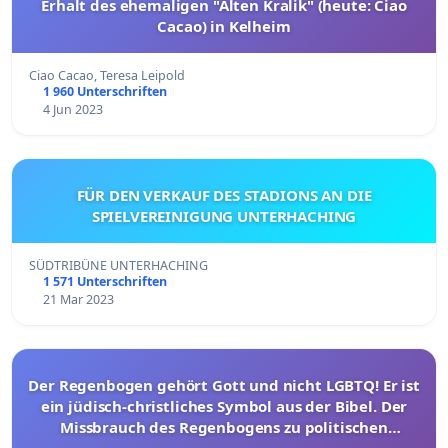
Erhalt des ehemaligen "Alten Kralik" (heute: Ciao
Cacao) in Kelheim
Ciao Cacao, Teresa Leipold
1 960 Unterschriften
4 Jun 2023
FÜR DEN VERKAUF DES STADIONS AN DIE
SPIELVEREINIGUNG UNTERHACHING
SÜDTRIBÜNE UNTERHACHING
1 571 Unterschriften
21 Mar 2023
Der Regenbogen gehört Gott und nicht LGBTQ! Er ist
ein jüdisch-christliches Symbol aus der Bibel. Der
Missbrauch des Regenbogens zu politischen
Zwecken muss aufhören!