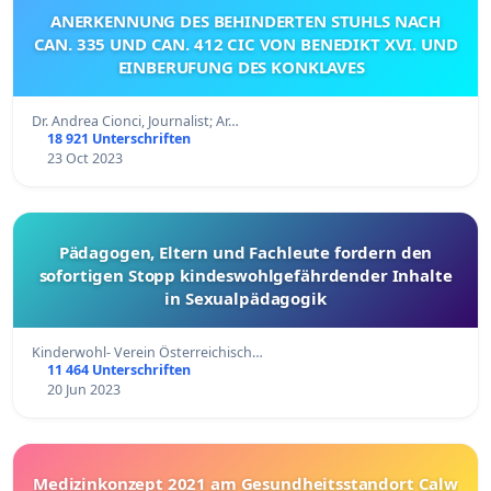
ANERKENNUNG DES BEHINDERTEN STUHLS NACH
CAN. 335 UND CAN. 412 CIC VON BENEDIKT XVI. UND
EINBERUFUNG DES KONKLAVES
Dr. Andrea Cionci, Journalist; Ar…
18 921 Unterschriften
23 Oct 2023
Pädagogen, Eltern und Fachleute fordern den
sofortigen Stopp kindeswohlgefährdender Inhalte
in Sexualpädagogik
Kinderwohl- Verein Österreichisch…
11 464 Unterschriften
20 Jun 2023
Medizinkonzept 2021 am Gesundheitsstandort Calw