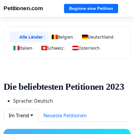
Petitionen.com
Beginne eine Petition
Alle Länder
Belgien
Deutschland
›
›
›
Italien
Schweiz
Österreich
›
›
›
Die beliebtesten Petitionen 2023
Sprache: Deutsch
Im Trend
Neueste Petitionen