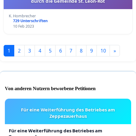
durch die Gemeinde St. Leon-Rot
K. Hombrecher
729 Unterschriften
10 Feb 2023
1
2
3
4
5
6
7
8
9
10
»
Von anderen Nutzern beworbene Petitionen
Für eine Weiterführung des Betriebes am
Zeppezauerhaus
Für eine Weiterführung des Betriebes am