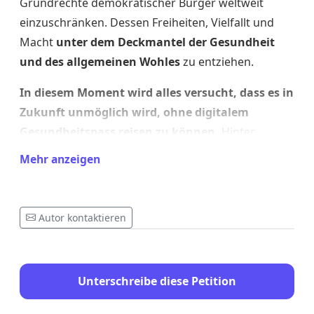
Grundrechte demokratischer Bürger weltweit
einzuschränken. Dessen Freiheiten, Vielfallt und
Macht
unter dem Deckmantel der Gesundheit
und des allgemeinen Wohles
zu entziehen.
In diesem Moment wird alles versucht, dass es in
Zukunft unmöglich wird, ohne digitalem
Gesundheitspass reisen zu können.
Hinter
diesem Treiben verbergen sich dem Bürger
Mehr anzeigen
unzugängliche oder stark geschwärzte Vertrags-
Dokumente, die von unserer Regierung in eigener
Regie unterzeichnet werden.
Autor kontaktieren
Wie kann es sein
, dass Milliarden-Investitionen
und -Verträge mit der WHO und Privat-Firmen
von unserer Regierung getätigt werden, ohne
Unterschreibe diese Petition
das WIR als Bürger deren Inhalt kennen
dürfen?