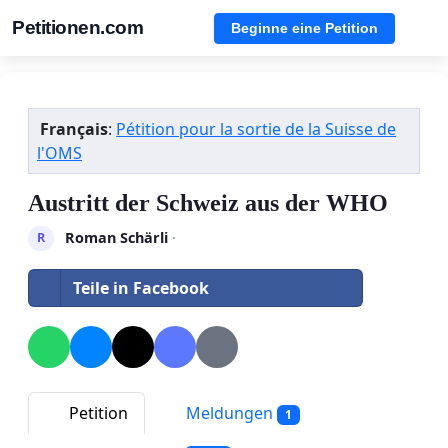
Petitionen.com
Beginne eine Petition
Français
:
Pétition pour la sortie de la Suisse de
l'OMS
Austritt der Schweiz aus der WHO
Roman Schärli
·
R
Teile in Facebook
Petition
Meldungen
1