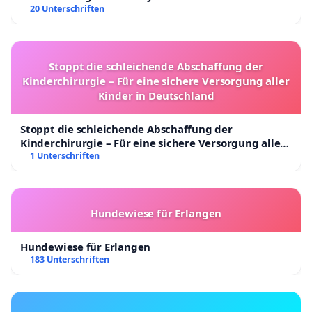
20 Unterschriften
Setzen wir ein Zeichen. Ein Zeichen für die
Grundrechte und damit verbundenen,
unumstösslichen Freiheiten für jeden Bürger.
Stoppt die schleichende Abschaffung der
Kinderchirurgie – Für eine sichere Versorgung aller
Kinder in Deutschland
Stoppt die schleichende Abschaffung der
Kinderchirurgie – Für eine sichere Versorgung aller
Kinder in Deutschland
1 Unterschriften
Hundewiese für Erlangen
Hundewiese für Erlangen
183 Unterschriften