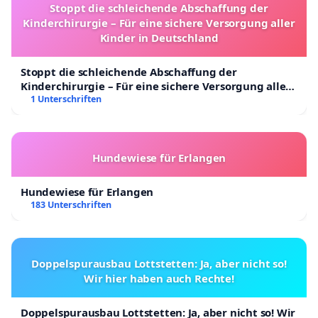
Stoppt die schleichende Abschaffung der
Kinderchirurgie – Für eine sichere Versorgung aller
Kinder in Deutschland
Stoppt die schleichende Abschaffung der
Kinderchirurgie – Für eine sichere Versorgung aller
Kinder in Deutschland
1 Unterschriften
Hundewiese für Erlangen
Hundewiese für Erlangen
183 Unterschriften
Doppelspurausbau Lottstetten: Ja, aber nicht so!
Wir hier haben auch Rechte!
Doppelspurausbau Lottstetten: Ja, aber nicht so! Wir