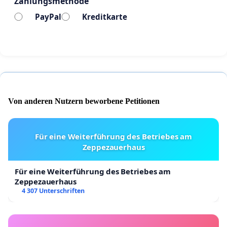
Zahlungsmethode
wichtigen Anliegen.
PayPal
Kreditkarte
Setzen Sie sich für eine gesunde und gerechte
Bildung ein, indem Sie diese Petition
unterschreiben. Jede Unterschrift zählt!
Von anderen Nutzern beworbene Petitionen
Für eine Weiterführung des Betriebes am
Zeppezauerhaus
Für eine Weiterführung des Betriebes am
Zeppezauerhaus
4 307 Unterschriften