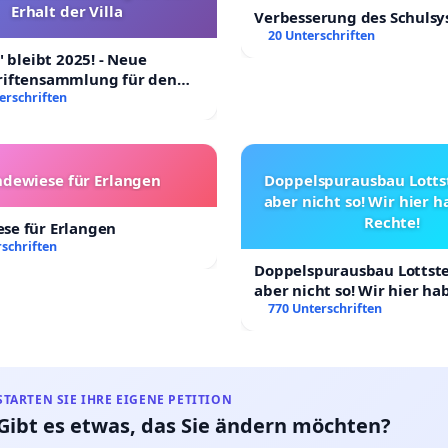
Erhalt der Villa
Verbesserung des Schuls
krainer, morgen wird Ihnen die ganze Welt dankbar
20 Unterschriften
" bleibt 2025! - Neue
riftensammlung für den
 Villa
erschriften
dewiese für Erlangen
Doppelspurausbau Lottst
aber nicht so! Wir hier 
Rechte!
se für Erlangen
schriften
Doppelspurausbau Lottstet
aber nicht so! Wir hier h
Rechte!
770 Unterschriften
STARTEN SIE IHRE EIGENE PETITION
Gibt es etwas, das Sie ändern möchten?