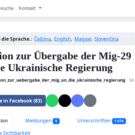
esuche
Kontakt:
 die Sprache.
:
Čeština
,
English
,
Magyar
,
Slovenčina
tion zur Übergabe der Mig-29
ie Ukrainische Regierung
tion_zur_uebergabe_der_mig_an_die_ukrainische_regierung
· SK
le in Facebook (83)
tion
Meldungen
Unterschriften
5
1 074
a Sichtbarkeit