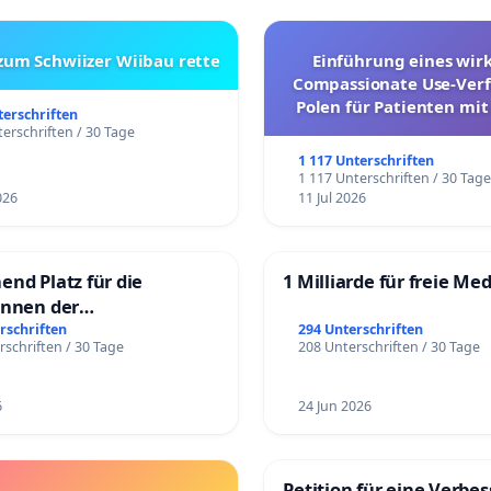
 zum Schwiizer Wiibau rette
Einführung eines wi
Compassionate Use-Verf
Polen für Patienten mit
terschriften
und ultrararen Erkra
erschriften / 30 Tage
1 117 Unterschriften
1 117 Unterschriften / 30 Tag
026
11 Jul 2026
end Platz für die
1 Milliarde für freie Me
innen der
rgschule
rschriften
294 Unterschriften
rschriften / 30 Tage
208 Unterschriften / 30 Tage
6
24 Jun 2026
Petition für eine Verbe