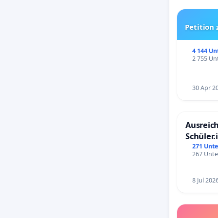
Petition
4 144 Un
2 755 Unt
30 Apr 2
Ausreich
Schüler.
Schönbe
271 Unte
267 Unte
8 Jul 202