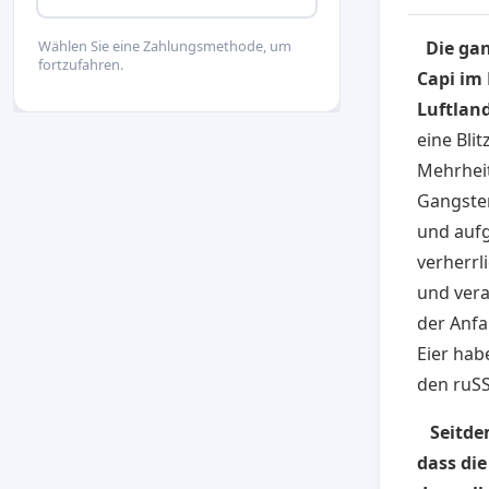
Die gan
Wählen Sie eine Zahlungsmethode, um
fortzufahren.
Capi im 
Luftlan
eine Bli
Mehrheit
Gangster
und aufg
verherrl
und vera
der Anfa
Eier hab
den ruSS
Seitde
dass di