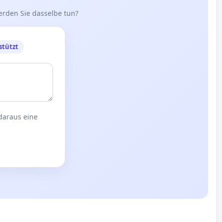
erden Sie dasselbe tun?
stützt
 daraus eine