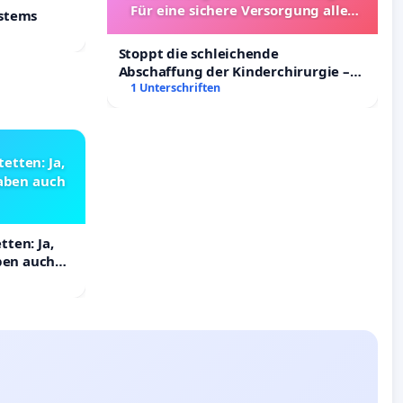
Für eine sichere Versorgung aller
ystems
Kinder in Deutschland
Stoppt die schleichende
Abschaffung der Kinderchirurgie –
Für eine sichere Versorgung aller
1 Unterschriften
Kinder in Deutschland
etten: Ja,
haben auch
ten: Ja,
aben auch