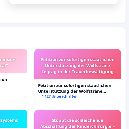
pension
Petition zur sofortigen staatlichen
tal"
Unterstützung der Wolfsträne
Leipzig in der Trauerbewältigung
sion
Petition zur sofortigen staatlichen
Unterstützung der Wolfsträne
Leipzig in der Trauerbewältigung
1 127 Unterschriften
lsystems
Stoppt die schleichende
Abschaffung der Kinderchirurgie –