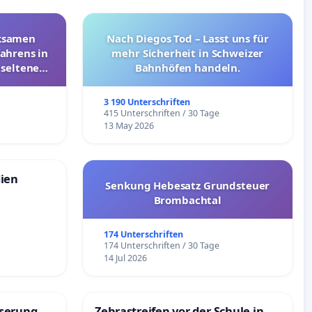
rksamen
Nach Diegos Tod – Lasst uns für
ahrens in
mehr Sicherheit in Schweizer
 seltenen
Bahnhöfen handeln.
nkungen
3 190 Unterschriften
e
415 Unterschriften / 30 Tage
13 May 2026
dien
Senkung Hebesatz Grundsteuer
Brombachtal
174 Unterschriften
174 Unterschriften / 30 Tage
14 Jul 2026
sserung
Zebrastreifen vor der Schule in