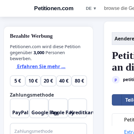
Petitionen.com
browse die G
DE ▼
Bezahlte Werbung
Aendere
Petitionen.com wird diese Petition
gegenüber
3,000
Personen
Peti
bewerben.
an d
Erfahren Sie mehr …
peti
p
5 €
10 €
20 €
40 €
80 €
Zahlungsmethode
Tei
PayPal
Google Pay
Apple Pay
Kreditkarte
Peti
Zahlungsmethode
Extr