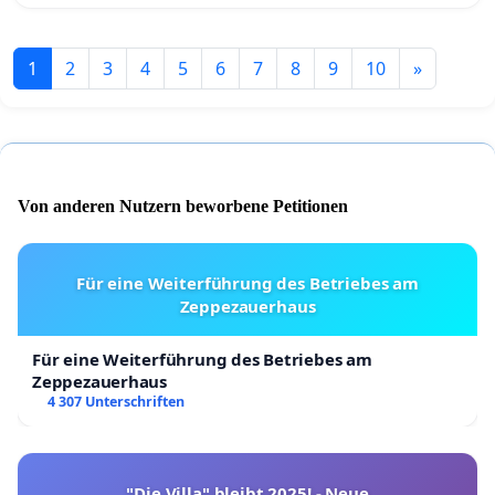
1
2
3
4
5
6
7
8
9
10
»
Von anderen Nutzern beworbene Petitionen
Für eine Weiterführung des Betriebes am
Zeppezauerhaus
Für eine Weiterführung des Betriebes am
Zeppezauerhaus
4 307 Unterschriften
"Die Villa" bleibt 2025! - Neue