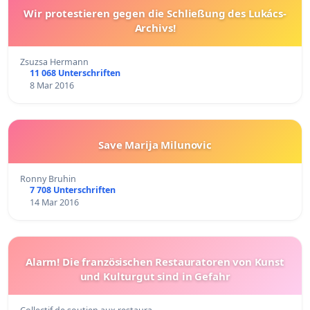
Wir protestieren gegen die Schließung des Lukács-
Archivs!
Zsuzsa Hermann
11 068 Unterschriften
8 Mar 2016
Save Marija Milunovic
Ronny Bruhin
7 708 Unterschriften
14 Mar 2016
Alarm! Die französischen Restauratoren von Kunst
und Kulturgut sind in Gefahr