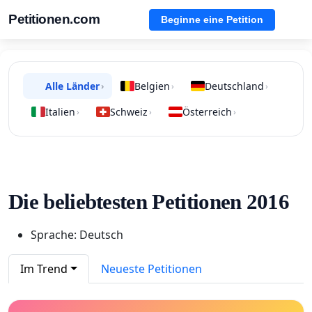
Petitionen.com
Beginne eine Petition
Alle Länder
Belgien
Deutschland
›
›
›
Italien
Schweiz
Österreich
›
›
›
Die beliebtesten Petitionen 2016
Sprache: Deutsch
Im Trend
Neueste Petitionen