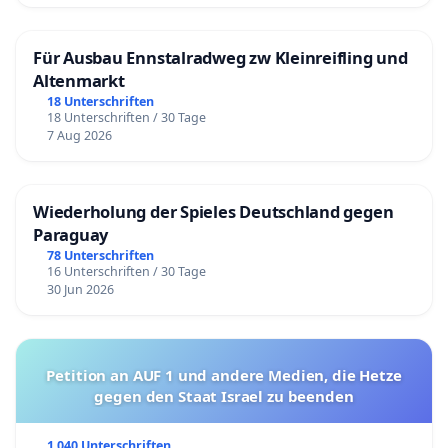
Für Ausbau Ennstalradweg zw Kleinreifling und
Da vorbezeichnete strafbare Verstöße gegen das
Altenmarkt
Tierschutzgesetz akruell andauern und weiter
18 Unterschriften
fortgeführt werden, bitte ich um schnelle
18 Unterschriften / 30 Tage
Bearbeitung. Es wird um Eingangsbestätigung und
7 Aug 2026
Mitteilung des Aktenzeichens gebeten.
Wiederholung der Spieles Deutschland gegen
Paraguay
In Vertretung aller Unterzeichner
78 Unterschriften
16 Unterschriften / 30 Tage
Britta Oettl
30 Jun 2026
Petition an AUF 1 und andere Medien, die Hetze
gegen den Staat Israel zu beenden
1 040 Unterschriften