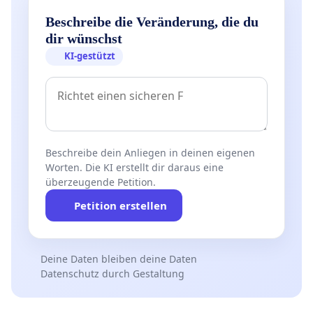
20a GG) ist die Tötung von Tieren, hier speziell Tauben,
Beschreibe die Veränderung, die du
rein aus Bestandsregulierungs- oder
dir wünschst
Belästigungsgründen strikt verboten. Hier wird auf die
– justizbekannten – Aktivitäten aus Mannheim
KI-gestützt
verwiesen und die entsprechenden Kommentierungen.
„Für Tötungsaktionen zur Bestandsregulierung von
verwilderten Haustauben („Stadttauben“) gibt es keinen
vernünftigen Grund, denn sie sind weder geeignet noch
erforderlich noch verhältnismäßig ieS … .“
Beschreibe dein Anliegen in deinen eigenen
(Hirt/Maisack/Moritz: Tierschutzgesetz 2. Auflage,
Worten. Die KI erstellt dir daraus eine
überzeugende Petition.
München 2007).
Petition erstellen
Auch im Infektionsschutzgesetz (früher:
Bundesseuchengesetz) ist die Taube ausdrücklich nicht
mehr aufgenommen worden (§ 13 IfSG).
Deine Daten bleiben deine Daten
Das Fangen von Tauben stellt grundsätzlich einen
Datenschutz durch Gestaltung
Verstoß gegen das Tierschutzgesetz dar, da es hierfür
an der Geeignetheit, der Erforderlichkeit und der