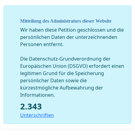
Unterzeichner Anfang nächster Woche bei der
Stadtsanwaltschaft Stuttgart eingereicht:
Mitteilung des Administrators dieser Website
Wir haben diese Petition geschlossen und die
Alle XXX Unterzeichner stellen hiermit bei Ihnen
persönlichen Daten der unterzeichnenden
Personen entfernt.
Anzeige, wegen Verstoß gegen das § 17 Nr. 2b
Tierschutzgesetz und Verstoß gegen die
Die Datenschutz-Grundverordnung der
Bundesartenschutzverordnung der BRD,
gegen
die
Europäischen Union (DSGVO) erfordert einen
Taubenvergrämungsfirma All Ex und den
legitimen Grund für die Speicherung
Verantwortlichen der Antrag erteilenden Deutschen
persönlicher Daten sowie die
Bahn wegen Verstoßes gegen § 17 TierSchG erstattet.
kürzestmögliche Aufbewahrung der
Die gemäß § 15 TierSchG zur Durchführung des
Informationen.
Tierschutzgesetzes zuständige untere
2.343
Verwaltungsbehörde wird aufgefordert, das weitere
Einfangen von Tauben am Hauptbahnhof in
Unterschriften
Stuttgart mit sofortiger Wirkung zu untersagen.
1. Sachverhalt: