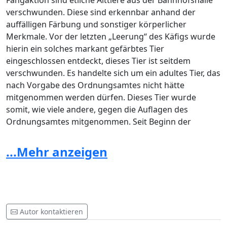
Fangaktion sind etliche Alttiere aus der Bahnhofshalle
verschwunden. Diese sind erkennbar anhand der
auffälligen Färbung und sonstiger körperlicher
Merkmale. Vor der letzten „Leerung“ des Käfigs wurde
hierin ein solches markant gefärbtes Tier
eingeschlossen entdeckt, dieses Tier ist seitdem
verschwunden. Es handelte sich um ein adultes Tier, das
nach Vorgabe des Ordnungsamtes nicht hätte
mitgenommen werden dürfen. Dieses Tier wurde
somit, wie viele andere, gegen die Auflagen des
Ordnungsamtes mitgenommen. Seit Beginn der
Fangaktion werden am Hauptbahnhof von uns etliche
verwaiste Jungtiere aufgefunden. Sie sind abgemagert
...Mehr anzeigen
und völlig dehydriert, da sie noch auf die Versorgung
der Elterntiere angewiesen wären, diese aber nicht
mehr da sind.
Autor kontaktieren
Folgender Anzeigentext wird im Namen aller