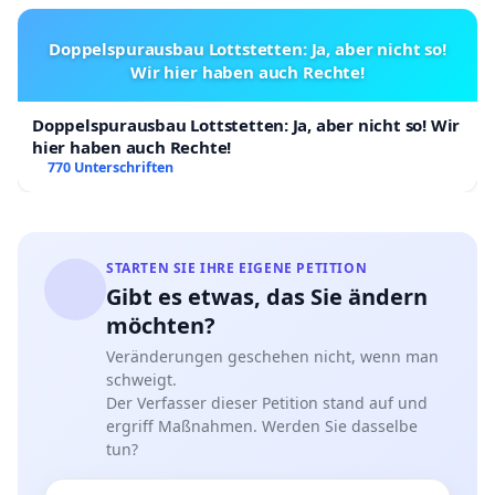
betreuten Taubenschlägen mit Geburtenkontrolle
durch Eieraustausch und kontrollierte Fütterung. Die
Doppelspurausbau Lottstetten: Ja, aber nicht so!
Verhältnismäßigkeit im engeren Sinne scheitert bereits
Wir hier haben auch Rechte!
am zweifelhaften Nutzen. Da Stadttauben infolge
zuchtbedingter gewollter genetischer Veränderung im
Doppelspurausbau Lottstetten: Ja, aber nicht so! Wir
hier haben auch Rechte!
Gegensatz zu Wildtieren ganzjährig brüten und beide
770 Unterschriften
Elterntiere für die Brutpflege benötigt werden, ist das
durch den Fang der Elterntiere kausal bedingte
Verhungern der Nestlinge und noch nicht
selbstständigen Jungtiere vorhersehbar, weshalb
STARTEN SIE IHRE EIGENE PETITION
zumindest bedingter Vorsatz bei der
Gibt es etwas, das Sie ändern
Tatbestandsverwirklichung des § 17 Nr. 2 b TierSchG
möchten?
anzunehmen ist. Unvereinbar ist das Verenden der
Veränderungen geschehen nicht, wenn man
Jungtiere auch mit Art. 20 a GG.
schweigt.
Der Verfasser dieser Petition stand auf und
b) Fang von verwilderten Haustauben in Fallen:
ergriff Maßnahmen. Werden Sie dasselbe
tun?
Seit Aufnahme des Tierschutzes als Staatsschutzziel in
die Verfassung der Bundesrepublik Deutschland (Art.