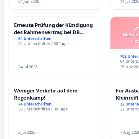
24 Jun 2026
14 Jul 202
Erneute Prüfung der Kündigung
Un
des Rahmenvertrag bei DB
Mehrbe
Fahrwegdienste Gmbh
64 Unterschriften
K
64 Unterschriften / 30 Tage
Schüler
Überpr
702 Unter
64 Untersc
24 Jul 2026
26 Nov 20
Weniger Verkehr auf dem
Für Ausb
Regenkamp!
Kleinreif
74 Unterschriften
32 Unters
36 Unterschriften / 30 Tage
32 Untersc
2 Jul 2026
7 Aug 202