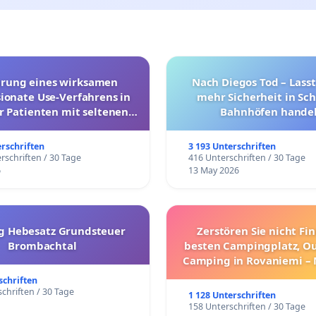
hrung eines wirksamen
Nach Diegos Tod – Lasst
onate Use-Verfahrens in
mehr Sicherheit in Sc
r Patienten mit seltenen
Bahnhöfen handel
trararen Erkrankungen
erschriften
3 193 Unterschriften
rschriften / 30 Tage
416 Unterschriften / 30 Tage
6
13 May 2026
g Hebesatz Grundsteuer
Zerstören Sie nicht Fi
Brombachtal
besten Campingplatz, O
Camping in Rovaniemi –
Umzug!
schriften
chriften / 30 Tage
1 128 Unterschriften
158 Unterschriften / 30 Tage