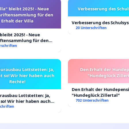
lla" bleibt 2025! - Neue
Verbesserung des Schu
hriftensammlung für den
Erhalt der Villa
Verbesserung des Schulsy
20 Unterschriften
 bleibt 2025! - Neue
iftensammlung für den
Villa
rschriften
urausbau Lottstetten: Ja,
Den Erhalt der Hunde
t so! Wir hier haben auch
"Hundeglück Ziller
Rechte!
Den Erhalt der Hundepens
"Hundeglück Zillertal"
ausbau Lottstetten: Ja,
702 Unterschriften
 so! Wir hier haben auch
chriften