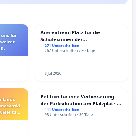
Ausreichend Platz für die
 uns für
Schüler.innen der
hweizer
Schönbergschule
271 Unterschriften
n.
267 Unterschriften / 30 Tage
8 Jul 2026
Petition für eine Verbesserung
nnlands
der Parksituation am Pfalzplatz in
unaskoski
Mannheim
111 Unterschriften
 NEIN zum
93 Unterschriften / 30 Tage