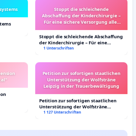
lsystems
Stoppt die schleichende
Abschaffung der Kinderchirurgie –
Für eine sichere Versorgung aller
stems
Kinder in Deutschland
Stoppt die schleichende Abschaffung
der Kinderchirurgie – Für eine
sichere Versorgung aller Kinder in
1 Unterschriften
Deutschland
pension
Petition zur sofortigen staatlichen
tal"
Unterstützung der Wolfsträne
Leipzig in der Trauerbewältigung
ion
Petition zur sofortigen staatlichen
Unterstützung der Wolfsträne
Leipzig in der Trauerbewältigung
1 127 Unterschriften