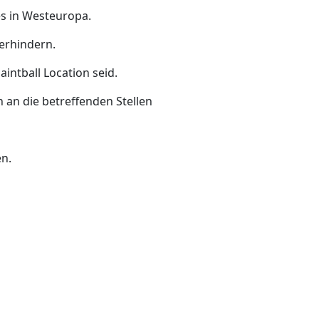
es in Westeuropa.
erhindern.
intball Location seid.
 an die betreffenden Stellen
en.