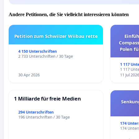
Andere Petitionen, die Sie vielleicht interessieren könnten
Petition zum Schwiizer Wiibau rette
Einfü
Compassi
Polen fü
4 150 Unterschriften
und ul
2 733 Unterschriften / 30 Tage
1 117 Unt
1 117 Unte
30 Apr 2026
11 Jul 202
1 Milliarde für freie Medien
Senkun
294 Unterschriften
196 Unterschriften / 30 Tage
174 Unter
174 Unters