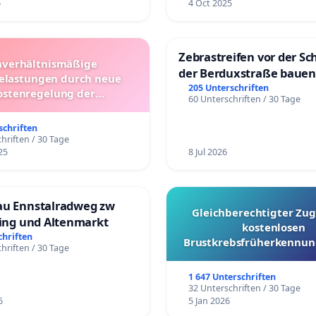
6
4 Oct 2025
Zebrastreifen vor der Sc
verhältnismäßige
der Berduxstraße bauen
lastungen durch neue
205 Unterschriften
ostenregelung der
60 Unterschriften / 30 Tage
beförderung – Bitte um
üfung und Alternativen
schriften
hriften / 30 Tage
25
8 Jul 2026
au Ennstalradweg zw
Gleichberechtigter Zug
ling und Altenmarkt
kostenlosen
chriften
Brustkrebsfrüherkennung
hriften / 30 Tage
Kantonen
1 647 Unterschriften
32 Unterschriften / 30 Tage
6
5 Jan 2026