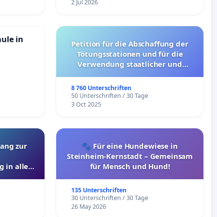
2 Jul 2026
hule in
Petition für die Abschaffung der
Tötungsstationen und für die
Verwendung staatlicher und
kommunaler Mittel zur Prävention
8 760 Unterschriften
50 Unterschriften / 30 Tage
3 Oct 2025
ang zur
🐾 Für eine Hundewiese in
Steinheim-Kernstadt – Gemeinsam
 in allen
für Mensch und Hund!
135 Unterschriften
30 Unterschriften / 30 Tage
26 May 2026