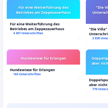
Für eine Weiterführung des
"Die Vi
Betriebes am Zeppezauerhaus
Untersc
Für eine Weiterführung des
Betriebes am Zeppezauerhaus
"Die Villa"
4 307 Unterschriften
Unterschr
Erhalt der 
2 038 Unte
Hundewiese für Erlangen
Doppelsp
aber nich
Hundewiese für Erlangen
183 Unterschriften
Doppelspur
aber nicht
Rechte!
770 Unters