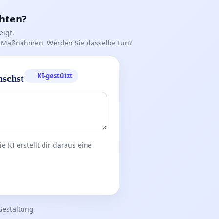
chten?
igt.
iff Maßnahmen. Werden Sie dasselbe tun?
KI-gestützt
nschst
 KI erstellt dir daraus eine
Gestaltung