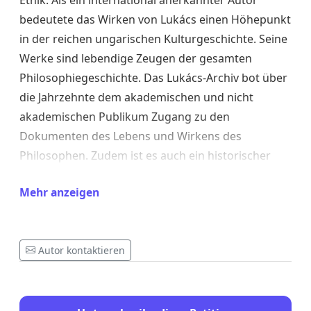
Ethik. Als ein international anerkannter Autor
bedeutete das Wirken von Lukács einen Höhepunkt
in der reichen ungarischen Kulturgeschichte. Seine
Werke sind lebendige Zeugen der gesamten
Philosophiegeschichte. Das Lukács-Archiv bot über
die Jahrzehnte dem akademischen und nicht
akademischen Publikum Zugang zu den
Dokumenten des Lebens und Wirkens des
Philosophen. Zudem ist es auch ein historischer
Erinnerungsort, da es sich in der Wohnung
Mehr anzeigen
befindet, in der der Philosoph seine letzten Jahre
verbrachte. Das Archiv ist also die
Erinnerungsstätte einer wichtigen Persönlichkeit
Autor kontaktieren
unserer Zeit überhaupt. Die internationale
Gemeinschaft der PhilosophInnen und
KulturwissenschaftlerInnen ist bestürzt und traurig