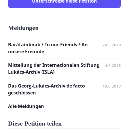
über diese Entscheidung. Wir fordern die
Unterschreibe diese Petition
zuständigen Behörden auf, ihre Entscheidung noch
einmal zu überdenken.
Meldungen
Barátainknak / To our Friends / An
24.5.2019
unsere Freunde
Mitteilung der Internationalen Stiftung
4.7.2018
Lukács-Archiv (ISLA)
Das Georg-Lukács-Archiv de facto
18.6.2018
geschlossen
Alle Meldungen
Diese Petition teilen