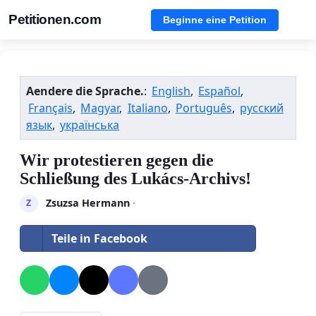
Petitionen.com
Beginne eine Petition
Aendere die Sprache.
:
English
,
Español
,
Français
,
Magyar
,
Italiano
,
Português
,
русский
язык
,
українська
Wir protestieren gegen die
Schließung des Lukács-Archivs!
Zsuzsa Hermann
·
Z
Teile in Facebook