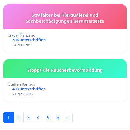
Strafalter bei Tierquälerei und
Sachbeschädigungen heruntersetze
Isabel Manzano
508 Unterschriften
31 Mar 2011
Stoppt die Raucherbevormundung
Steffen Ranisch
408 Unterschriften
21 Nov 2012
1
2
3
4
5
6
»