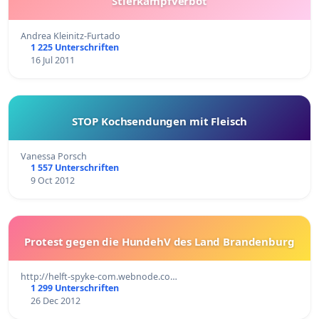
Stierkampfverbot
Andrea Kleinitz-Furtado
1 225 Unterschriften
16 Jul 2011
STOP Kochsendungen mit Fleisch
Vanessa Porsch
1 557 Unterschriften
9 Oct 2012
Protest gegen die HundehV des Land Brandenburg
http://helft-spyke-com.webnode.co…
1 299 Unterschriften
26 Dec 2012