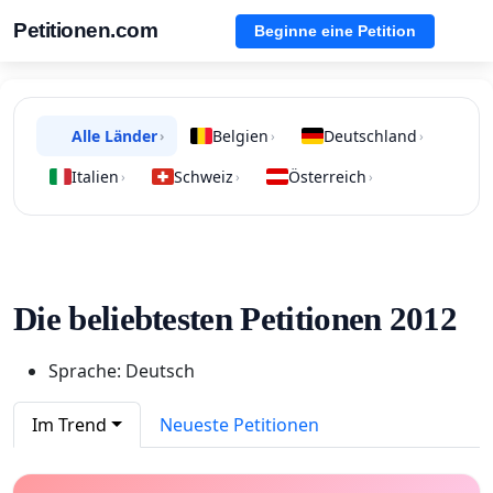
Petitionen.com
Beginne eine Petition
Alle Länder
Belgien
Deutschland
›
›
›
Italien
Schweiz
Österreich
›
›
›
Die beliebtesten Petitionen 2012
Sprache: Deutsch
Im Trend
Neueste Petitionen