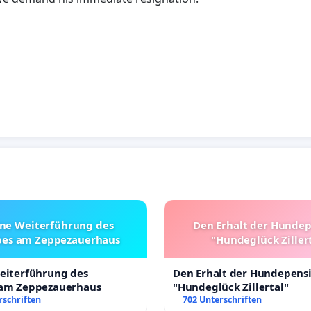
ine Weiterführung des
Den Erhalt der Hunde
bes am Zeppezauerhaus
"Hundeglück Ziller
Weiterführung des
Den Erhalt der Hundepens
 am Zeppezauerhaus
"Hundeglück Zillertal"
rschriften
702 Unterschriften