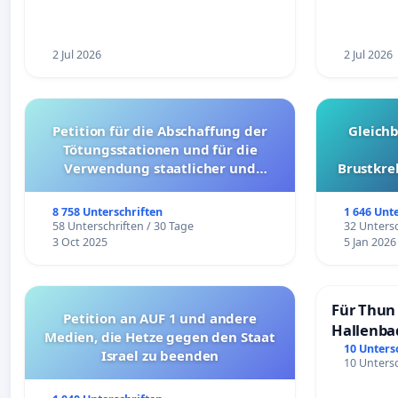
2 Jul 2026
2 Jul 2026
Petition für die Abschaffung der
Gleich
Tötungsstationen und für die
Verwendung staatlicher und
Brustkre
kommunaler Mittel zur Prävention
8 758 Unterschriften
1 646 Unt
58 Unterschriften / 30 Tage
32 Untersc
3 Oct 2025
5 Jan 2026
Für Thun 
Petition an AUF 1 und andere
Hallenba
Medien, die Hetze gegen den Staat
schaffen
10 Unters
Israel zu beenden
10 Untersc