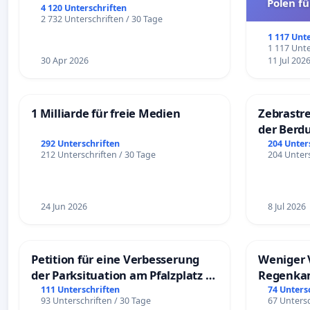
Polen fü
4 120 Unterschriften
und ul
2 732 Unterschriften / 30 Tage
1 117 Unt
1 117 Unte
30 Apr 2026
11 Jul 202
1 Milliarde für freie Medien
Zebrastre
der Berd
292 Unterschriften
204 Unter
212 Unterschriften / 30 Tage
204 Unters
24 Jun 2026
8 Jul 2026
Petition für eine Verbesserung
Weniger 
der Parksituation am Pfalzplatz in
Regenka
Mannheim
111 Unterschriften
74 Unters
93 Unterschriften / 30 Tage
67 Untersc