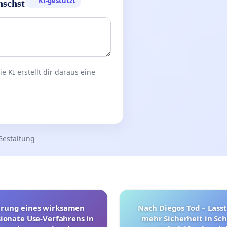
KI-gestützt
nschst
 KI erstellt dir daraus eine
Gestaltung
hrung eines wirksamen
Nach Diegos Tod – Lasst
onate Use-Verfahrens in
mehr Sicherheit in Sc