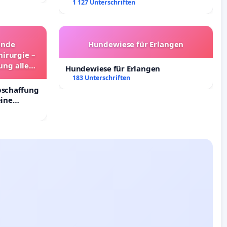
Leipzig in der Trauerbewältigung
1 127 Unterschriften
ende
Hundewiese für Erlangen
irurgie –
ung aller
Hundewiese für Erlangen
and
183 Unterschriften
bschaffung
eine
inder in