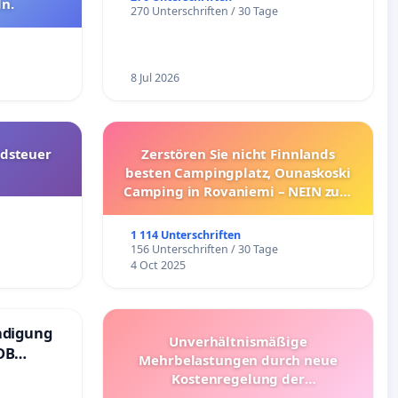
n.
270 Unterschriften / 30 Tage
8 Jul 2026
dsteuer
Zerstören Sie nicht Finnlands
besten Campingplatz, Ounaskoski
Camping in Rovaniemi – NEIN zum
Umzug!
1 114 Unterschriften
156 Unterschriften / 30 Tage
4 Oct 2025
ndigung
Unverhältnismäßige
DB
Mehrbelastungen durch neue
Kostenregelung der
Schülerbeförderung – Bitte um