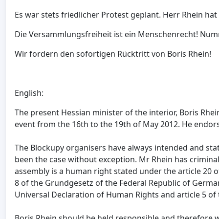
Es war stets friedlicher Protest geplant. Herr Rhein hat
Die Versammlungsfreiheit ist ein Menschenrecht! Numm
Wir fordern den sofortigen Rücktritt von Boris Rhein!
English:
The present Hessian minister of the interior, Boris Rhei
event from the 16th to the 19th of May 2012. He endors
The Blockupy organisers have always intended and state
been the case without exception. Mr Rhein has crimina
assembly is a human right stated under the article 20 o
8 of the Grundgesetz of the Federal Republic of Germany
Universal Declaration of Human Rights and article 5 of
Boris Rhein should be held responsible and therefore