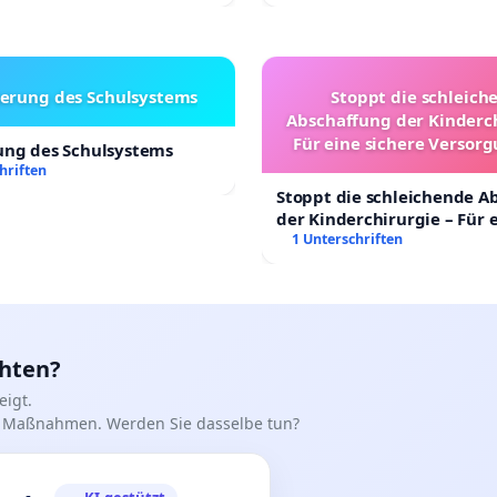
erung des Schulsystems
Stoppt die schleich
Abschaffung der Kinderch
Für eine sichere Versorg
ung des Schulsystems
Kinder in Deutschl
hriften
Stoppt die schleichende A
der Kinderchirurgie – Für 
sichere Versorgung aller K
1 Unterschriften
Deutschland
chten?
igt.
iff Maßnahmen. Werden Sie dasselbe tun?