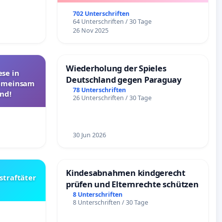
Überprüfung und Alternativen
702 Unterschriften
64 Unterschriften / 30 Tage
26 Nov 2025
Wiederholung der Spieles
se in
Deutschland gegen Paraguay
Gemeinsam
78 Unterschriften
nd!
26 Unterschriften / 30 Tage
30 Jun 2026
Kindesabnahmen kindgerecht
straftäter
prüfen und Elternrechte schützen
8 Unterschriften
8 Unterschriften / 30 Tage