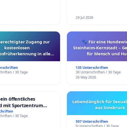
24 Jul 2026
berechtigter Zugang zur
🐾 Für eine Hundewie
kostenlosen
Steinheim-Kernstadt – 
bsfrüherkennung in allen
für Mensch und Hu
Kantonen
erschriften
135 Unterschriften
hriften / 30 Tage
30 Unterschriften / 30 Tage
26 May 2026
ein öffentliches
Lebenslänglich für Sexual
d mit Sportzentrum
aus Innsbruck
chriften
hriften / 30 Tage
507 Unterschriften
9 Unterschriften / 30 Tage