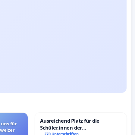
Ausreichend Platz für die
 uns für
Schüler.innen der
hweizer
Schönbergschule
270 Unterschriften