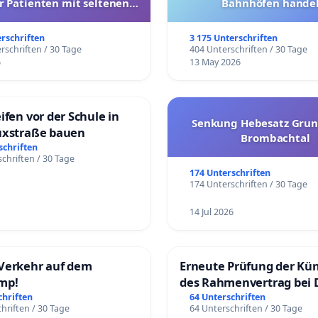
r Patienten mit seltenen
Bahnhöfen handel
trararen Erkrankungen
erschriften
3 175 Unterschriften
rschriften / 30 Tage
404 Unterschriften / 30 Tage
6
13 May 2026
ifen vor der Schule in
Senkung Hebesatz Grun
uxstraße bauen
Brombachtal
schriften
chriften / 30 Tage
174 Unterschriften
174 Unterschriften / 30 Tage
14 Jul 2026
Verkehr auf dem
Erneute Prüfung der Kü
mp!
des Rahmenvertrag bei 
Fahrwegdienste Gmbh
chriften
64 Unterschriften
hriften / 30 Tage
64 Unterschriften / 30 Tage