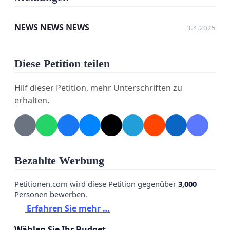
Aber trotzdem… trotzdem wurde das Warehouse
NEWS NEWS NEWS
3.4.2025
nie gefördert.
Diese Petition teilen
Doch ohne diese Unterstützung wird es nicht
Hilf dieser Petition, mehr Unterschriften zu
weitergehen. Ohne Förderung wird das Warehouse
erhalten.
sterben.
Deshalb: Lasst uns das ändern! Jede Unterschrift
Bezahlte Werbung
zählt. Zeigt, dass St. Pölten sein Warehouse nicht
einfach so aufgibt! Gemeinsam können wir etwas
Petitionen.com wird diese Petition gegenüber
3,000
Personen bewerben.
bewegen!
Erfahren Sie mehr …
Wählen Sie Ihr Budget