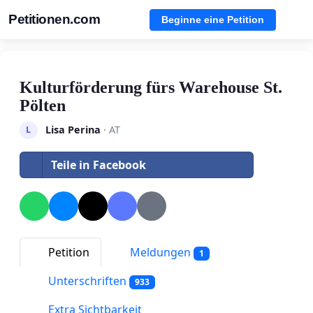
Petitionen.com
Beginne eine Petition
Kulturförderung fürs Warehouse St.
Pölten
Lisa Perina
· AT
L
Teile in Facebook
Petition
Meldungen
1
Unterschriften
933
Extra Sichtbarkeit