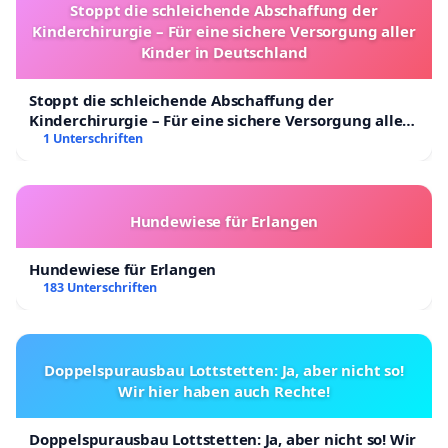
Stoppt die schleichende Abschaffung der
Kinderchirurgie – Für eine sichere Versorgung aller
Kinder in Deutschland
Stoppt die schleichende Abschaffung der
Kinderchirurgie – Für eine sichere Versorgung aller
Kinder in Deutschland
1 Unterschriften
Hundewiese für Erlangen
Hundewiese für Erlangen
183 Unterschriften
Doppelspurausbau Lottstetten: Ja, aber nicht so!
Wir hier haben auch Rechte!
Doppelspurausbau Lottstetten: Ja, aber nicht so! Wir