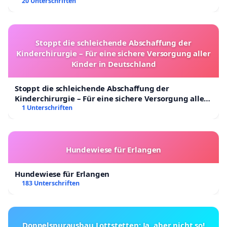
20 Unterschriften
Stoppt die schleichende Abschaffung der
Kinderchirurgie – Für eine sichere Versorgung aller
Kinder in Deutschland
Stoppt die schleichende Abschaffung der
Kinderchirurgie – Für eine sichere Versorgung aller
Kinder in Deutschland
1 Unterschriften
Hundewiese für Erlangen
Hundewiese für Erlangen
183 Unterschriften
Doppelspurausbau Lottstetten: Ja, aber nicht so!