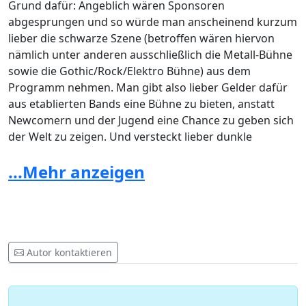
Grund dafür: Angeblich wären Sponsoren
abgesprungen und so würde man anscheinend kurzum
lieber die schwarze Szene (betroffen wären hiervon
nämlich unter anderen ausschließlich die Metall-Bühne
sowie die Gothic/Rock/Elektro Bühne) aus dem
Programm nehmen. Man gibt also lieber Gelder dafür
aus etablierten Bands eine Bühne zu bieten, anstatt
Newcomern und der Jugend eine Chance zu geben sich
der Welt zu zeigen. Und versteckt lieber dunkle
Wurzeln, die das Ruhrgebiet nun mal einfach hat.
...Mehr anzeigen
Und das ist in unseren Augen eine Beschneidung der
kulturellen Vielfältigkeit unserer Region! Es wird den
Besuchern des Festivals ein falsches Bild verkauft!
Dabei sind die Kosten für gute regionale Künstler wie
Noisuf X, Roter Sand, Amox Mind usw. verschwindend
Autor kontaktieren
gering, solchen Künstlern wird die Bühne entzogen!
In unserem Gespräch mit der EMG
wurde uns
mitgeteilt, dass die Verhandlungen über dieses Thema