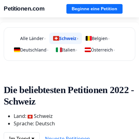
Petitionen.com
Beginne eine Petition
Alle Länder
Schweiz
Belgien
›
›
›
Deutschland
Italien
Österreich
›
›
›
Die beliebtesten Petitionen 2022 -
Schweiz
Land:
Schweiz
Sprache: Deutsch
Im Trend
Neueste Petitionen