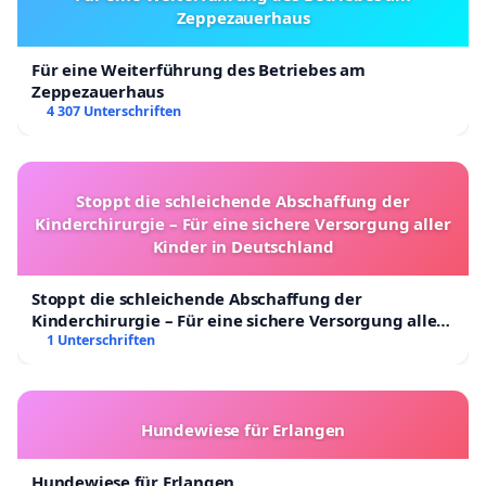
Zeppezauerhaus
Für eine Weiterführung des Betriebes am
Zeppezauerhaus
4 307 Unterschriften
Stoppt die schleichende Abschaffung der
Kinderchirurgie – Für eine sichere Versorgung aller
Kinder in Deutschland
Stoppt die schleichende Abschaffung der
Kinderchirurgie – Für eine sichere Versorgung aller
Kinder in Deutschland
1 Unterschriften
Hundewiese für Erlangen
Hundewiese für Erlangen