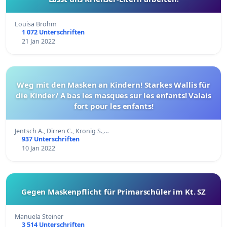
Louisa Brohm
1 072 Unterschriften
21 Jan 2022
Weg mit den Masken an Kindern! Starkes Wallis für
die Kinder/ A bas les masques sur les enfants! Valais
fort pour les enfants!
Jentsch A., Dirren C., Kronig S.,…
937 Unterschriften
10 Jan 2022
Gegen Maskenpflicht für Primarschüler im Kt. SZ
Manuela Steiner
3 514 Unterschriften