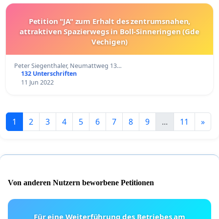
Petition "JA" zum Erhalt des zentrumsnahen,
attraktiven Spazierwegs in Boll-Sinneringen (Gde
Vechigen)
Peter Siegenthaler, Neumattweg 13…
132 Unterschriften
11 Jun 2022
1
2
3
4
5
6
7
8
9
...
11
»
Von anderen Nutzern beworbene Petitionen
Für eine Weiterführung des Betriebes am