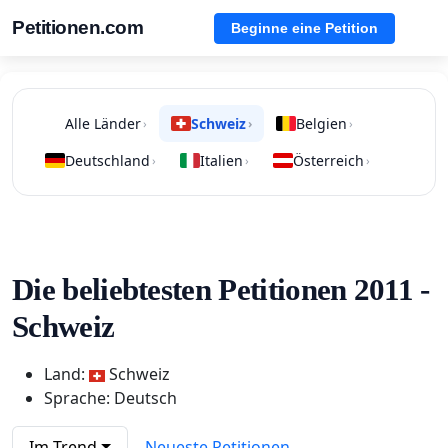
Petitionen.com
Beginne eine Petition
Alle Länder
Schweiz
Belgien
›
›
›
Deutschland
Italien
Österreich
›
›
›
Die beliebtesten Petitionen 2011 -
Schweiz
Land:
Schweiz
Sprache: Deutsch
Im Trend
Neueste Petitionen