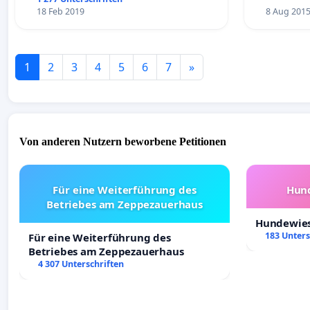
18 Feb 2019
8 Aug 201
1
2
3
4
5
6
7
»
Von anderen Nutzern beworbene Petitionen
Für eine Weiterführung des
Hund
Betriebes am Zeppezauerhaus
Hundewies
183 Unters
Für eine Weiterführung des
Betriebes am Zeppezauerhaus
4 307 Unterschriften