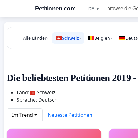
Petitionen.com
browse die G
DE ▼
Alle Länder
Schweiz
Belgien
Deuts
›
›
›
Die beliebtesten Petitionen 2019 
Land:
Schweiz
Sprache: Deutsch
Im Trend
Neueste Petitionen