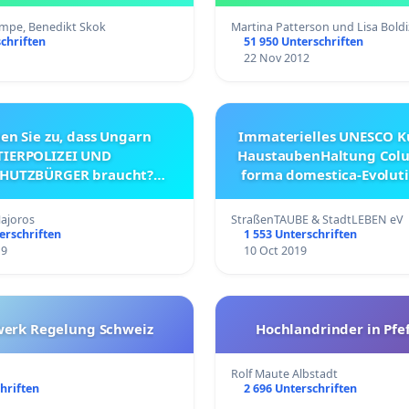
ampe, Benedikt Skok
Martina Patterson und Lisa Bold
chriften
51 950 Unterschriften
22 Nov 2012
n Sie zu, dass Ungarn
Immaterielles UNESCO K
TIERPOLIZEI UND
HaustaubenHaltung Colu
CHUTZBÜRGER braucht?
forma domestica-Evolut
tion und offener Brief)
Jahrtausende Vo
Mythos+Ökonomie
ajoros
StraßenTAUBE & StadtLEBEN eV
Soziokulturellen Element
erschriften
1 553 Unterschriften
& Würde im Augsburger
19
10 Oct 2019
erk Regelung Schweiz
Hochlandrinder in Pfe
Rolf Maute Albstadt
hriften
2 696 Unterschriften