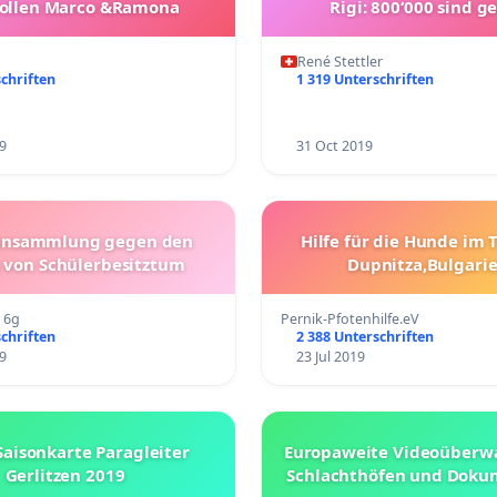
ollen Marco &Ramona
Rigi: 800‘000 sind g
René Stettler
chriften
1 319 Unterschriften
9
31 Oct 2019
nsammlung gegen den
Hilfe für die Hunde im 
 von Schülerbesitztum
Dupnitza,Bulgarie
 6g
Pernik-Pfotenhilfe.eV
chriften
2 388 Unterschriften
9
23 Jul 2019
Saisonkarte Paragleiter
Europaweite Videoüberw
Gerlitzen 2019
Schlachthöfen und Doku