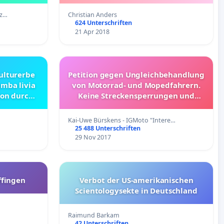
iz…
Christian Anders
624 Unterschriften
21 Apr 2018
ulturerbe
Petition gegen Ungleichbehandlung
mba livia
von Motorrad- und Mopedfahrern.
ion durch
Keine Streckensperrungen und
n
Beschränkungen, die nur für
 zum
Motorräder gelten.
Kai-Uwe Bürskens - IGMoto "Intere…
 der Stadt
25 488 Unterschriften
 Modell.
29 Nov 2017
ffingen
Verbot der US-amerikanischen
Scientologysekte in Deutschland
Raimund Barkam
42 Unterschriften