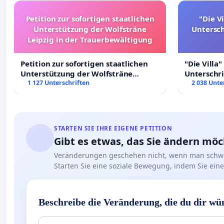
Petition zur sofortigen staatlichen
"Die Vi
Unterstützung der Wolfsträne
Untersc
Leipzig in der Trauerbewältigung
Petition zur sofortigen staatlichen
"Die Villa"
Unterstützung der Wolfsträne
Unterschr
Leipzig in der Trauerbewältigung
1 127 Unterschriften
Erhalt der 
2 038 Unte
STARTEN SIE IHRE EIGENE PETITION
Gibt es etwas, das Sie ändern mö
Veränderungen geschehen nicht, wenn man schwe
Starten Sie eine soziale Bewegung, indem Sie eine 
Beschreibe die Veränderung, die du dir wü