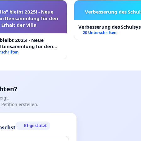
lla" bleibt 2025! - Neue
Verbesserung des Schu
hriftensammlung für den
Erhalt der Villa
Verbesserung des Schulsy
20 Unterschriften
 bleibt 2025! - Neue
iftensammlung für den
Villa
rschriften
chten?
igt.
Petition erstellen.
KI-gestützt
nschst