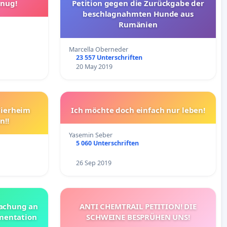
enug!
Petition gegen die Zurückgabe der
beschlagnahmten Hunde aus
Rumänien
Marcella Oberneder
23 557 Unterschriften
20 May 2019
Tierheim
Ich möchte doch einfach nur leben!
n!!
Yasemin Seber
5 060 Unterschriften
26 Sep 2019
achung an
ANTI CHEMTRAIL PETITION! DIE
mentation
SCHWEINE BESPRÜHEN UNS!