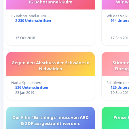
IG Bahntunnel-Kulm
Wir w
IG Bahntunnel-Kulm
Wir das Volk
2 230 Unterschriften
914 Unters
15 Oct 2018
17 Sep 201
Gegen den Abschuss der Schwäne in
Stimme
Nidwalden
Einzug
Nadia Spiegelberg
Schülerin der
536 Unterschriften
126 Unters
23 Jan 2019
10 Sep 201
Der Film "Earthlings" muss von ARD
Preise 
& ZDF ausgestrahlt werden.