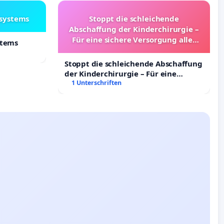
lsystems
Stoppt die schleichende
Abschaffung der Kinderchirurgie –
Für eine sichere Versorgung aller
stems
Kinder in Deutschland
Stoppt die schleichende Abschaffung
der Kinderchirurgie – Für eine
sichere Versorgung aller Kinder in
1 Unterschriften
Deutschland