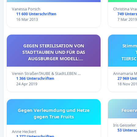
Vanessa Porsch
Christina Vr
11 600 Unterschriften
749 Unters
16 Mar 2013
7 Mar 2019
GEGEN STERILISATION VON
Stimme
STADTTAUBEN UND FÜR DAS
AUGSBURGER MODELL:
TIERS
FLÄCHENDECKENDE
(Peti
TAUBENUNTERKÜNFTE UND
Verein StraßenTAUBE & StadtLEBEN …
Annamaria M
KONTROLLIERTE FUTTERSTELLEN
1 366 Unterschriften
27 969 Unt
24 Apr 2019
18 Nov 20
Gegen Verleumdung und Hetze
Feuerw
gegen True Fruits
Iris Geisseler
53 Untersc
Anne Heckert
1 277 Unterschriften