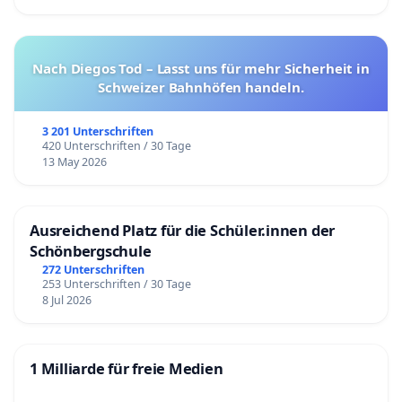
Partner, SH Swiss Hospitality Group AG, Hergiswil
Monica Chappuis-Speiser,
Meggen
Seraina Gunzinger Morell,
Zürich
Nach Diegos Tod – Lasst uns für mehr Sicherheit in
Schweizer Bahnhöfen handeln.
Frieder Hiss,
Architekt / Fachberater
Landschaftsschutz, Luzern
3 201 Unterschriften
Regula Kunz Bechtler
und
Ruedi Bechtler, Hotel
420 Unterschriften / 30 Tage
13 May 2026
Castell,
Zuoz
Robert Schwere,
Zahnarzt (Praxis Luzern von 1987
bis 2016)
Ausreichend Platz für die Schüler.innen der
Stanislaus von Moos,
Kunsthistoriker, Zürich /
Schönbergschule
Ennetbürgen
272 Unterschriften
253 Unterschriften / 30 Tage
8 Jul 2026
Erstunterzeichnende (58 Personen)
René Stettler, Kulturwissenschaftler, Rigi Kaltbad,
1 Milliarde für freie Medien
Initiant der Petition