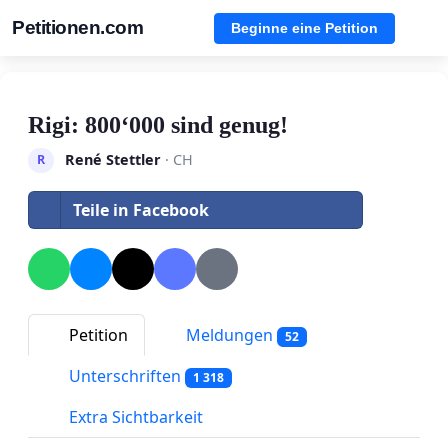
Petitionen.com
Beginne eine Petition
Rigi: 800‘000 sind genug!
René Stettler
· CH
R
Teile in Facebook
Petition
Meldungen
52
Unterschriften
1 318
Extra Sichtbarkeit