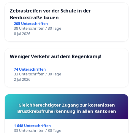
David Roth, Kantonsrat SP, Luzern
Zebrastreifen vor der Schule in der
Martin Rumscheidt, Theologe, Atlantic School of
Berduxstraße bauen
Theology, Dover, New Hampshire, USA
205 Unterschriften
38 Unterschriften / 30 Tage
Antoinette Schmid, Fotografin, Rigi Kaltbad
8 Jul 2026
Robert Schwere, Zahnarzt (Praxis Luzern von 1987
bis 2016)
Rosemary Smeets und Gustaaf Smeets, Weggis
Weniger Verkehr auf dem Regenkamp!
Regula Stämpfli, Politologin, Diepoldsau / München
74 Unterschriften
Anita Stettler, Comano / Zürich
33 Unterschriften / 30 Tage
Peter Vock, Wohlen / Rigi Kaltbad
2 Jul 2026
Elisabeth und Ivo Voehringer, Weggis / Rigi Kaltbad
Stanislaus von Moos, Kunsthistoriker, Zürich /
Ennetbürgen
Gleichberechtigter Zugang zur kostenlosen
Brustkrebsfrüherkennung in allen Kantonen
Monica von Rosen Nestler, Künstlerin und
Journalistin, Berlin
1 648 Unterschriften
Franziska Waldis Guglielmetti, Eidg. anerkannte
33 Unterschriften / 30 Tage