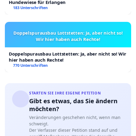
mit 13 Masten absieht. Eine Gondelbahn
Hundewiese für Erlangen
183 Unterschriften
verschandelt das Landschaftsbild aufs Gröbste –
und sie hat eine vom Vierwaldstättersee aus gut
sichtbare und massiv störende “Wöschhänki” am
Doppelspurausbau Lottstetten: Ja, aber nicht so!
Rigi-Südhang zur Folge.
Wir hier haben auch Rechte!
Um die in der Verantwortung des
Doppelspurausbau Lottstetten: Ja, aber nicht so! Wir
Verwaltungsrats der Rigi Bahnen AG liegenden
hier haben auch Rechte!
770 Unterschriften
offenkundigen Fehlentwicklungen auf der Rigi
zu korrigieren benötigen wir Ihre Stimme!
·
Engagieren Sie sich mit der Unterschrift unter
STARTEN SIE IHRE EIGENE PETITION
diese Petition, die die Anliegen breiter
Gibt es etwas, das Sie ändern
Bevölkerungskreise und von umweltbewussten
möchten?
Politikerinnen / Politikern aufnimmt sowie ein
Veränderungen geschehen nicht, wenn man
Aufruf an alle Entscheidungsträgerinnen und -
schweigt.
Der Verfasser dieser Petition stand auf und
träger ist, sich mit uns für einen