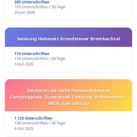
295 Unterschriften
Herbert Reinecke, Dipl. Betriebsökonom – EMBA,
195 Unterschriften / 30 Tage
24 Jun 2026
Zug / Rigi Kaltbad, Mitinitiant
Werner Bätzing, emeritierter Professor für
Senkung Hebesatz Grundsteuer Brombachtal
Kulturgeographie, Bamberg
Edwin Beeler, Filmemacher, Innerschweizer
174 Unterschriften
Kulturpreisträger 2017, Luzern
174 Unterschriften / 30 Tage
14 Jul 2026
Renate und Wolf Berthold, Weggis
Andrea Bollinger, alt Grossrätin SP, Basel-Stadt
Toni Bottinelli, röm. kath. Kirchenmusiker, Zürich
Zerstören Sie nicht Finnlands besten
John Wolf Brennan, Musiker und Komponist,
Campingplatz, Ounaskoski Camping in Rovaniemi –
Weggis
NEIN zum Umzug!
Rolf E. Brönnimann, Präsident und Managing
Partner, SH Swiss Hospitality Group AG, Hergiswil
1 133 Unterschriften
159 Unterschriften / 30 Tage
Beat Bühlmann, Journalist und Gerontologe, Luzern
4 Oct 2025
Cécile Bühlmann, alt Nationalrätin Grüne, Luzern