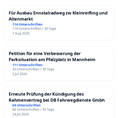
Monica Chappuis-Speiser, Meggen
Manuel Eichmann, vormaliger CEO Zürich, Japan,
Für Ausbau Ennstalradweg zw Kleinreifling und
Altenmarkt
Hildisrieden / Rigi Kaltbad
114 Unterschriften
Hanspeter Fischer, Architekt HTL, Ennetbürgen
114 Unterschriften / 30 Tage
Konrad Fischer, Hotelier und Kulturorganisator,
7 Aug 2026
Hotel Hammer, Eigenthal
Dorly Frei und Max Ulrich, Rigi Kaltbad
Petition für eine Verbesserung der
Monique Frey, Kantonsrätin Grüne, Luzern
Parksituation am Pfalzplatz in Mannheim
Laura Gallati, Musikerin, ehemalige Grossrätin
111 Unterschriften
93 Unterschriften / 30 Tage
Unabhängige Frauenliste Luzern, wohnhaft in
2 Jul 2026
Berlin
Anton Gunzinger und Seraina Gunzinger Morell,
Super Computing Systems AG, Zürich
Erneute Prüfung der Kündigung des
Rahmenvertrag bei DB Fahrwegdienste Gmbh
Diego Hangartner, Küsnacht
64 Unterschriften
Eveline Hasler, Schriftstellerin und Autorin
64 Unterschriften / 30 Tage
Regula Hasler, MAS Soziale Arbeit, Weggis
24 Jul 2026