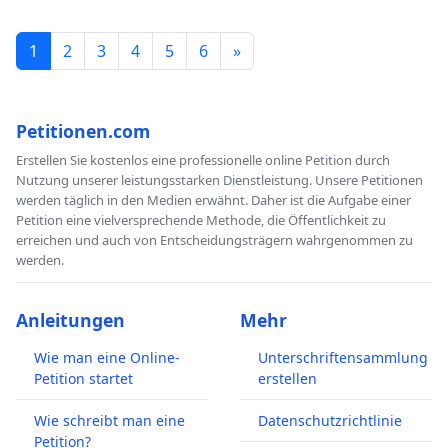
"Erbitterter Kampf an der Rigi"
, Die Pläne für eine
neue Seilbahn stossen auf heftigen Widerstand,
1
2
3
4
5
6
»
Andreas Schmid, Blick am Sonntag, 14.7.24, S. 10-
11.
Petitionen.com
"Es braucht den Schutzwald"
, René Stettler,
Leserbrief Luzerner Zeitung, S. 11, 13.5.24
Erstellen Sie kostenlos eine professionelle online Petition durch
Nutzung unserer leistungsstarken Dienstleistung. Unsere Petitionen
„1:1-Ersatz der bestehenden Weggis-Rigi-Bahn
werden täglich in den Medien erwähnt. Daher ist die Aufgabe einer
gefordert“
, htr online, 10.5.24
Petition eine vielversprechende Methode, die Öffentlichkeit zu
erreichen und auch von Entscheidungsträgern wahrgenommen zu
"Das Kantonsgericht muss entscheiden – Zwei
werden.
Beschwerden gegen den geplanten Luftseilbahn-
Korridor"
, Das Kantonsgericht Luzern muss über
Anleitungen
Mehr
zwei Beschwerden gegen die raumplanerische
Grundlage für eine neue Gondelbahn Weggis –
Wie man eine Online-
Unterschriftensammlung
Petition startet
erstellen
Rigi-Kaltbad entscheiden, Beatrix Angst, Wochen-
Zeitung Vitznau, 22.3.24, S. 5.
Wie schreibt man eine
Datenschutzrichtlinie
"'Keine Sonderrechte für Seilbahnen':
Petition?