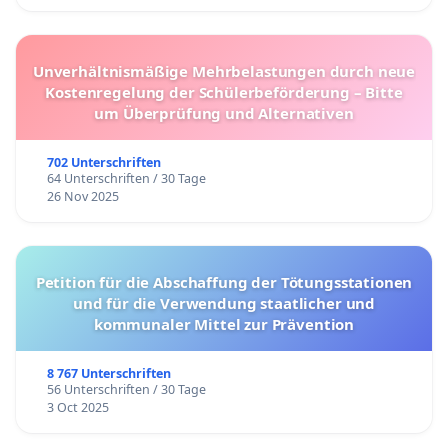
Frieder Hiss, Architekt / Fachberater
Landschaftsschutz, Luzern
Katharina Christina Hüni, Küsnacht / Rigi Kaltbad
Unverhältnismäßige Mehrbelastungen durch neue
Kostenregelung der Schülerbeförderung – Bitte
Christina Hurst-Prager, Zürich / Lumbrein, GR
um Überprüfung und Alternativen
Peter Klemm, Technischer Direktor, Luzerner
Theater
702 Unterschriften
64 Unterschriften / 30 Tage
Regula Kunz Bechtler und Ruedi Bechtler, Hotel
26 Nov 2025
Castell, Zuoz
Christina Ljungberg, Titularprofessorin, Englisches
Seminar, Universität Zürich
Petition für die Abschaffung der Tötungsstationen
Richard Maurer, Weggis
und für die Verwendung staatlicher und
Werner und Bernadette Naef-Bienz, Weggis
kommunaler Mittel zur Prävention
Rita Oberli, Zug / Rigi Kaltbad
8 767 Unterschriften
Margareta Reinecke, Fachpsychologin für
56 Unterschriften / 30 Tage
Psychotherapie FSP, Luzern / Rigi Kaltbad
3 Oct 2025
Ruth Reinecke-Dahinden, Luzern