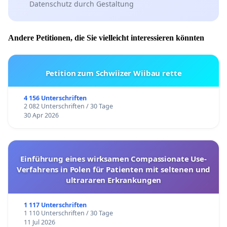
Datenschutz durch Gestaltung
Jede Stimme zählt, um die Rigi auch für künftige
Generationen als Erholungs- und Freizeitgebiet
zu erhalten!
Sie können bis zum
30. September
Andere Petitionen, die Sie vielleicht interessieren könnten
2025
unterschreiben und
über diesen Link
für die
handschriftliche Unterzeichnung auch
Petition zum Schwiizer Wiibau rette
Unterschriftenbögen herunterladen und diese auf
dem Postweg einreichen.
Machen Sie Bekannte
4 156 Unterschriften
2 082 Unterschriften / 30 Tage
und Freunde via soziale Medien oder eine
30 Apr 2026
persönliche E-Mail auf die Petition aufmerksam.
Herzlichen Dank!
Einführung eines wirksamen Compassionate Use-
Petitionskomitee "Rigi: 800'000 sind genug!"
Verfahrens in Polen für Patienten mit seltenen und
ultrararen Erkrankungen
Werner Bätzing,
emeritierter Professor für
1 117 Unterschriften
Kulturgeographie, Bamberg
1 110 Unterschriften / 30 Tage
Rolf E. Brönnimann,
Präsident und Managing
11 Jul 2026