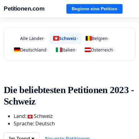
Petitionen.com
Beginne eine Petition
Alle Länder
Schweiz
Belgien
›
›
›
Deutschland
Italien
Österreich
›
›
›
Die beliebtesten Petitionen 2023 -
Schweiz
Land:
Schweiz
Sprache: Deutsch
Im Trend
Neueste Petitionen