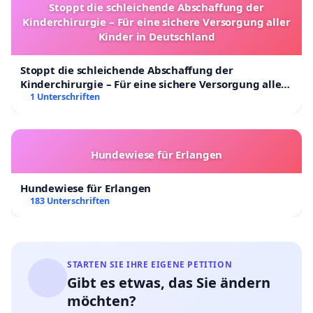
Stoppt die schleichende Abschaffung der
Kinderchirurgie – Für eine sichere Versorgung aller
Kinder in Deutschland
Stoppt die schleichende Abschaffung der
Kinderchirurgie – Für eine sichere Versorgung aller
Kinder in Deutschland
1 Unterschriften
Hundewiese für Erlangen
Hundewiese für Erlangen
183 Unterschriften
STARTEN SIE IHRE EIGENE PETITION
Gibt es etwas, das Sie ändern
möchten?