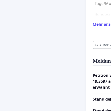
Tage/Mo
Bundesra
sie schi
Mehr anz
Handeln.
sich die 
Motionen
Autor 
an Ihnen
kundzut
Meldun
Die Schw
den Kont
Petition
gegen den
19.3597 
erwähnt
Gesetz d
Strassen
Stand der
nur Emp
Vorgaben
Stand de