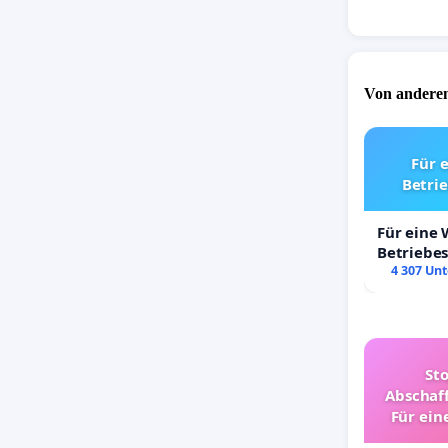
Von anderen
Für 
Betri
Für eine
Betriebe
4 307 Unt
St
Abschaff
Für ein
Ki