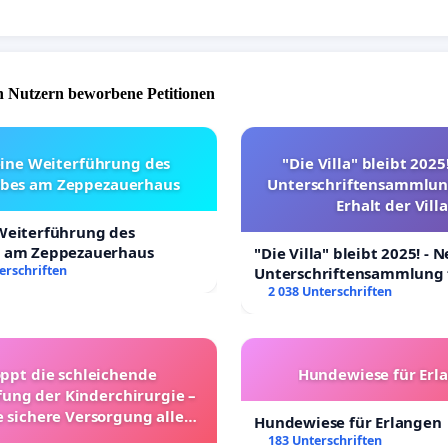
 Nutzern beworbene Petitionen
eine Weiterführung des
"Die Villa" bleibt 2025
ebes am Zeppezauerhaus
Unterschriftensammlun
Erhalt der Villa
 Weiterführung des
s am Zeppezauerhaus
"Die Villa" bleibt 2025! - 
erschriften
Unterschriftensammlung 
Erhalt der Villa
2 038 Unterschriften
oppt die schleichende
Hundewiese für Erl
ung der Kinderchirurgie –
e sichere Versorgung aller
Hundewiese für Erlangen
nder in Deutschland
183 Unterschriften