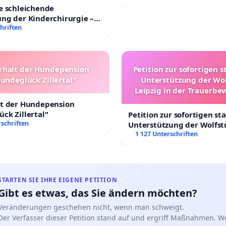
e schleichende
ng der Kinderchirurgie –
sichere Versorgung aller
hriften
 Deutschland
rhalt der Hundepension
Petition zur sofortigen s
undeglück Zillertal"
Unterstützung der Wo
Leipzig in der Trauerbe
lt der Hundepension
ck Zillertal"
Petition zur sofortigen st
schriften
Unterstützung der Wolfst
Leipzig in der Trauerbew
1 127 Unterschriften
STARTEN SIE IHRE EIGENE PETITION
Gibt es etwas, das Sie ändern möchten?
Veränderungen geschehen nicht, wenn man schweigt.
Der Verfasser dieser Petition stand auf und ergriff Maßnahmen. W