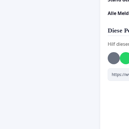
-
Mit die
Alle Mel
vorwärt
Scheidun
Diese Pe
-
Das Pa
Hilf diese
Gleichs
gewährl
Bitte unt
Grosselt
Kindsent