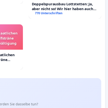
Doppelspurausbau Lottstetten: Ja,
aber nicht so! Wir hier haben auch
Rechte!
770 Unterschriften
taatlichen
lfsträne
wältigung
aatlichen
räne
ältigung
erden Sie dasselbe tun?