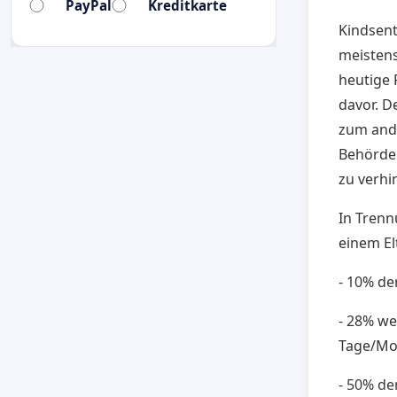
PayPal
Kreditkarte
Kindsent
meistens
heutige 
davor. D
zum ande
Behörden
zu verhi
In Trenn
einem El
- 10% de
- 28% we
Tage/Mo
- 50% de