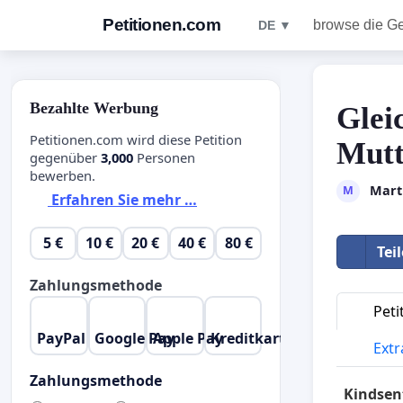
Petitionen.com
browse die G
DE ▼
Bezahlte Werbung
Glei
Petitionen.com wird diese Petition
Mutt
gegenüber
3,000
Personen
bewerben.
Marti
M
Erfahren Sie mehr …
5 €
10 €
20 €
40 €
80 €
Tei
Zahlungsmethode
Peti
PayPal
Google Pay
Apple Pay
Kreditkarte
Extr
Zahlungsmethode
Kindsen