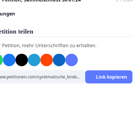
5.1.2024
ser Petition soll das Parlament aufgefordert
dungen
szumachen und Vater und Mutter in Trennung und
g für Kinder gleich zu stellen.
tition teilen
rlament wird aufgefordert den Vollzug dieser
r Petition, mehr Unterschriften zu erhalten.
tellung durch Gerichte und Behörden im Vollzug zu
eisten.
erstützen sie dieses Verlangen für all unser Kinder, Eltern,
Link kopieren
ern und Verwandte, die unter dieser systematischen
fremdung leiden.