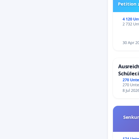
Petition
4 120 Un
2 732 Unt
30 Apr 2
Ausreich
Schüler.
Schönbe
270 Unte
270 Unte
8 Jul 202
Senkun
174 Unte