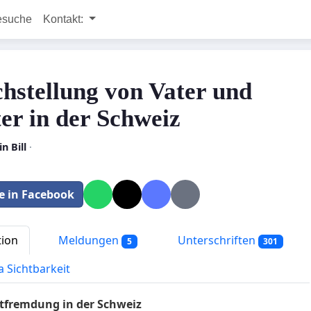
esuche
Kontakt:
chstellung von Vater und
er in der Schweiz
n Bill
·
le in Facebook
tion
Meldungen
Unterschriften
5
301
a Sichtbarkeit
tfremdung in der Schweiz