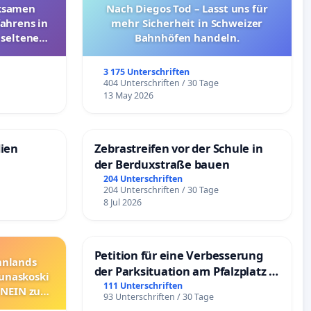
rksamen
Nach Diegos Tod – Lasst uns für
ahrens in
mehr Sicherheit in Schweizer
 seltenen
Bahnhöfen handeln.
nkungen
3 175 Unterschriften
e
404 Unterschriften / 30 Tage
13 May 2026
dien
Zebrastreifen vor der Schule in
der Berduxstraße bauen
204 Unterschriften
204 Unterschriften / 30 Tage
8 Jul 2026
Petition für eine Verbesserung
innlands
der Parksituation am Pfalzplatz in
unaskoski
Mannheim
111 Unterschriften
 NEIN zum
93 Unterschriften / 30 Tage