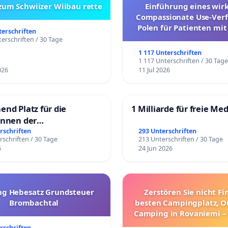
 zum Schwiizer Wiibau rette
Einführung eines wi
Compassionate Use-Verf
Polen für Patienten mit
terschriften
und ultrararen Erkra
erschriften / 30 Tage
1 117 Unterschriften
1 117 Unterschriften / 30 Tag
026
11 Jul 2026
end Platz für die
1 Milliarde für freie Me
innen der
rgschule
rschriften
293 Unterschriften
rschriften / 30 Tage
213 Unterschriften / 30 Tage
6
24 Jun 2026
g Hebesatz Grundsteuer
Zerstören Sie nicht F
Brombachtal
besten Campingplatz, O
Camping in Rovaniemi –
Umzug!
rschriften