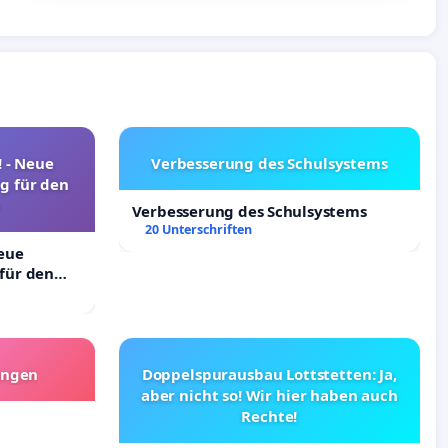
! - Neue
Verbesserung des Schulsystems
g für den
Verbesserung des Schulsystems
20 Unterschriften
Neue
für den
angen
Doppelspurausbau Lottstetten: Ja,
aber nicht so! Wir hier haben auch
Rechte!