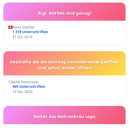
Rigi: 800‘000 sind genug!
René Stettler
1 319 Unterschriften
31 Oct 2019
Geschäfte die am Sonntag normalerweise geöffnet
sind sofort wieder öffnen
Claude Neumeyer
469 Unterschriften
13 Dec 2020
Rettet das Mohrenbräu Logo