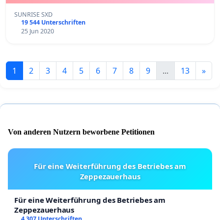
SUNRISE SXD
19 544 Unterschriften
25 Jun 2020
1
2
3
4
5
6
7
8
9
...
13
»
Von anderen Nutzern beworbene Petitionen
Für eine Weiterführung des Betriebes am
Zeppezauerhaus
Für eine Weiterführung des Betriebes am
Zeppezauerhaus
4 307 Unterschriften