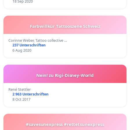
18 Sep 2020
Farbwillkür Tattooszene Schweiz
Corinne Weber, Tattoo collective …
237 Unterschriften
6 Aug 2020
Nein! zu Rigi-Disney-World
René Stettler
2 963 Unterschriften
8 Oct 2017
#savesunexpress #rettetsunexpress