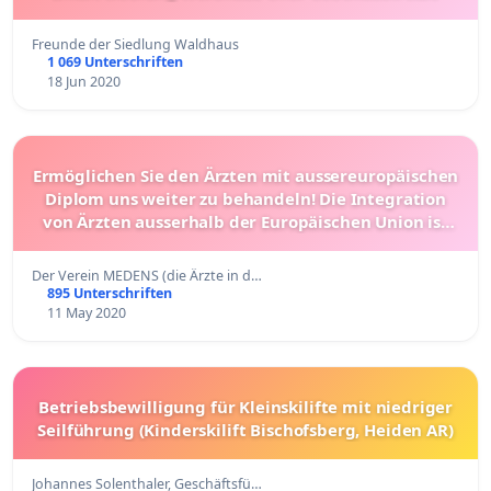
Freunde der Siedlung Waldhaus
1 069 Unterschriften
18 Jun 2020
Ermöglichen Sie den Ärzten mit aussereuropäischen
Diplom uns weiter zu behandeln! Die Integration
von Ärzten ausserhalb der Europäischen Union ist
für unseres Gesundheitssystem sehr wichtig.
Der Verein MEDENS (die Ärzte in d…
895 Unterschriften
11 May 2020
Betriebsbewilligung für Kleinskilifte mit niedriger
Seilführung (Kinderskilift Bischofsberg, Heiden AR)
Johannes Solenthaler, Geschäftsfü…