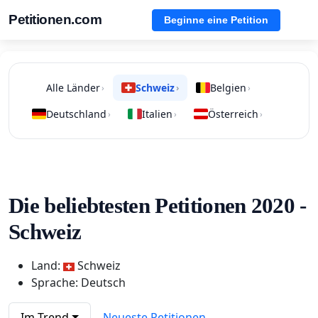
Petitionen.com
Beginne eine Petition
Alle Länder
Schweiz
Belgien
›
›
›
Deutschland
Italien
Österreich
›
›
›
Die beliebtesten Petitionen 2020 -
Schweiz
Land:
Schweiz
Sprache: Deutsch
Im Trend
Neueste Petitionen