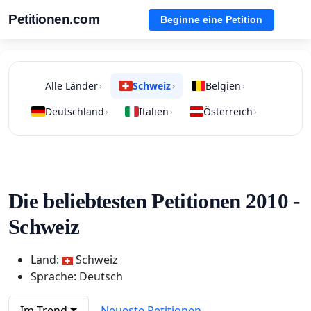
Petitionen.com
Beginne eine Petition
Alle Länder
Schweiz
Belgien
›
›
›
Deutschland
Italien
Österreich
›
›
›
Die beliebtesten Petitionen 2010 -
Schweiz
Land:
Schweiz
Sprache: Deutsch
Im Trend
Neueste Petitionen