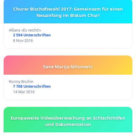
Churer Bischofswahl 2017: Gemeinsam für einen
Neuanfang im Bistum Chur!
Allianz «Es reicht!»
2 594 Unterschriften
8 Nov 2016
Save Marija Milunovic
Ronny Bruhin
7 708 Unterschriften
14 Mar 2016
Europaweite Videoüberwachung an Schlachthöfen
und Dokumentation