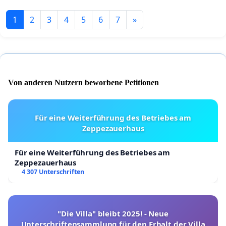
1
2
3
4
5
6
7
»
Von anderen Nutzern beworbene Petitionen
Für eine Weiterführung des Betriebes am
Zeppezauerhaus
Für eine Weiterführung des Betriebes am
Zeppezauerhaus
4 307 Unterschriften
"Die Villa" bleibt 2025! - Neue
Unterschriftensammlung für den Erhalt der Villa