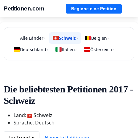
Petitionen.com
Beginne eine Petition
Alle Länder
Schweiz
Belgien
›
›
›
Deutschland
Italien
Österreich
›
›
›
Die beliebtesten Petitionen 2017 -
Schweiz
Land:
Schweiz
Sprache: Deutsch
Im Trend
Neueste Petitionen