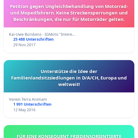
Petition gegen Ungleichbehandlung von Motorrad-
und Mopedfahrern. Keine Streckensperrungen und
Beschränkungen, die nur für Motorräder gelten.
Kai-Uwe Bürskens - IGMoto "Intere…
25 488 Unterschriften
29 Nov 2017
Unterstütze die Idee der
Familienlandsitzsiedlungen in D/A/CH, Europa und
weltweit!
Verein Terra Animam
1 991 Unterschriften
12 May 2016
FÜR EINE KONSEQUENT FRIEDENSORIENTIERTE