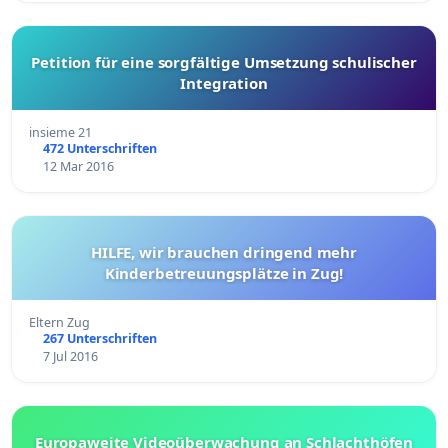
Petition für eine sorgfältige Umsetzung schulischer
Integration
insieme 21
472 Unterschriften
12 Mar 2016
HILFE, wir brauchen dringend mehr
Kinderbetreuungsplätze in Zug!
Eltern Zug
267 Unterschriften
7 Jul 2016
Europaweite Videoüberwachung an Schlachthöfen