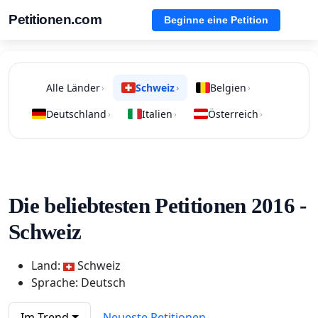
Petitionen.com
Beginne eine Petition
Alle Länder
Schweiz
Belgien
›
›
›
Deutschland
Italien
Österreich
›
›
›
Die beliebtesten Petitionen 2016 -
Schweiz
Land:
Schweiz
Sprache: Deutsch
Im Trend
Neueste Petitionen