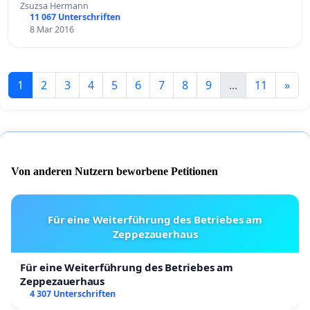
Zsuzsa Hermann
11 067 Unterschriften
8 Mar 2016
1
2
3
4
5
6
7
8
9
...
11
»
Von anderen Nutzern beworbene Petitionen
Für eine Weiterführung des Betriebes am
Zeppezauerhaus
Für eine Weiterführung des Betriebes am
Zeppezauerhaus
4 307 Unterschriften