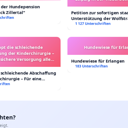
t der Hundepension
k Zillertal"
Petition zur sofortigen sta
chriften
Unterstützung der Wolfst
Leipzig in der Trauerbewä
1 127 Unterschriften
ppt die schleichende
Hundewiese für Erl
ung der Kinderchirurgie –
 sichere Versorgung aller
Hundewiese für Erlangen
nder in Deutschland
183 Unterschriften
 schleichende Abschaffung
chirurgie – Für eine
rsorgung aller Kinder in
riften
nd
chten?
igt.