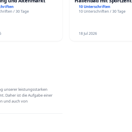
ling und Altenmarkt
Hallenbad mit Sportzen
schaffen
chriften
10 Unterschriften
hriften / 30 Tage
10 Unterschriften / 30 Tage
6
18 Jul 2026
ung unserer leistungsstarken
t. Daher ist die Aufgabe einer
hen und auch von