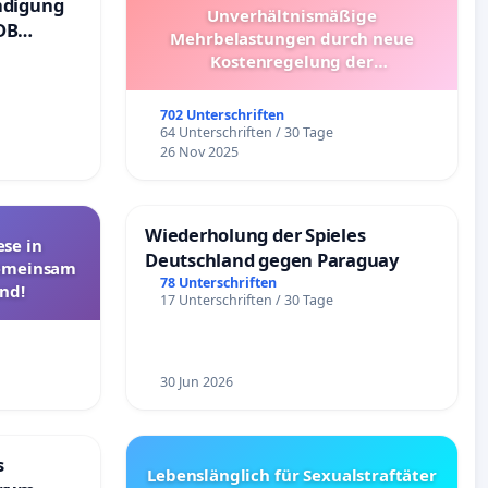
ndigung
Unverhältnismäßige
DB
Mehrbelastungen durch neue
Kostenregelung der
Schülerbeförderung – Bitte um
Überprüfung und Alternativen
702 Unterschriften
64 Unterschriften / 30 Tage
26 Nov 2025
Wiederholung der Spieles
se in
Deutschland gegen Paraguay
Gemeinsam
78 Unterschriften
nd!
17 Unterschriften / 30 Tage
30 Jun 2026
s
Lebenslänglich für Sexualstraftäter