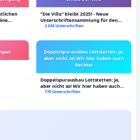
atlichen
"Die Villa" bleibt 2025! - Neue
räne
Unterschriftensammlung für den
ltigung
Erhalt der Villa
2 038 Unterschriften
angen
Doppelspurausbau Lottstetten: Ja,
aber nicht so! Wir hier haben auch
Rechte!
Doppelspurausbau Lottstetten: Ja,
aber nicht so! Wir hier haben auch
Rechte!
770 Unterschriften