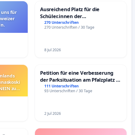
Ausreichend Platz für die
 uns für
Schüler.innen der
hweizer
Schönbergschule
270 Unterschriften
n.
270 Unterschriften / 30 Tage
8 Jul 2026
Petition für eine Verbesserung
nnlands
der Parksituation am Pfalzplatz in
unaskoski
Mannheim
111 Unterschriften
 NEIN zum
93 Unterschriften / 30 Tage
2 Jul 2026