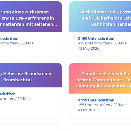
hrung eines wirksamen
Nach Diegos Tod – Lasst
onate Use-Verfahrens in
mehr Sicherheit in Sc
r Patienten mit seltenen
Bahnhöfen handel
trararen Erkrankungen
erschriften
3 190 Unterschriften
rschriften / 30 Tage
415 Unterschriften / 30 Tage
6
13 May 2026
g Hebesatz Grundsteuer
Zerstören Sie nicht Fi
Brombachtal
besten Campingplatz, O
Camping in Rovaniemi –
Umzug!
schriften
chriften / 30 Tage
1 119 Unterschriften
155 Unterschriften / 30 Tage
6
4 Oct 2025