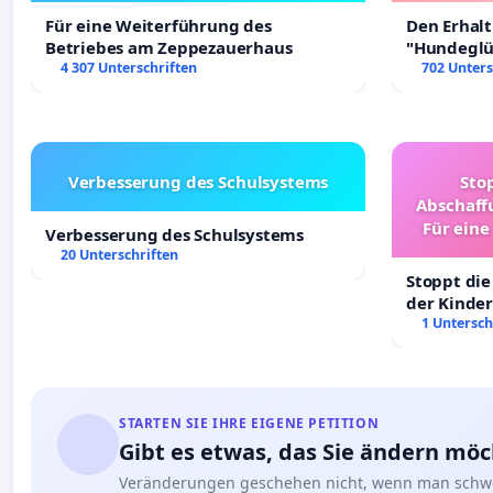
Für eine Weiterführung des
Den Erhal
Betriebes am Zeppezauerhaus
"Hundeglüc
4 307 Unterschriften
702 Unters
Verbesserung des Schulsystems
Sto
Abschaff
Für eine
Verbesserung des Schulsystems
Ki
20 Unterschriften
Stoppt die
der Kinder
sichere Ve
1 Untersch
Deutschla
STARTEN SIE IHRE EIGENE PETITION
Gibt es etwas, das Sie ändern mö
Veränderungen geschehen nicht, wenn man schwe