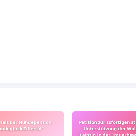
halt der Hundepension
Petition zur sofortigen s
ndeglück Zillertal"
Unterstützung der Wol
Leipzig in der Trauerbe