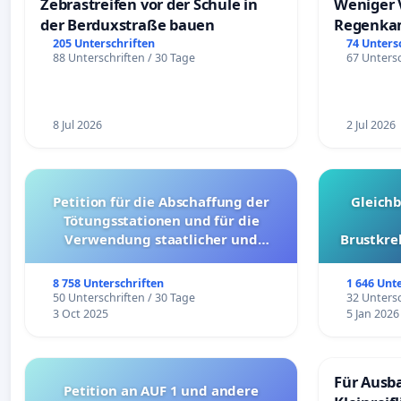
Zebrastreifen vor der Schule in
Weniger 
der Berduxstraße bauen
Regenka
205 Unterschriften
74 Unters
88 Unterschriften / 30 Tage
67 Untersc
8 Jul 2026
2 Jul 2026
Petition für die Abschaffung der
Gleich
Tötungsstationen und für die
Verwendung staatlicher und
Brustkre
kommunaler Mittel zur Prävention
8 758 Unterschriften
1 646 Unt
50 Unterschriften / 30 Tage
32 Untersc
3 Oct 2025
5 Jan 2026
Für Ausb
Petition an AUF 1 und andere