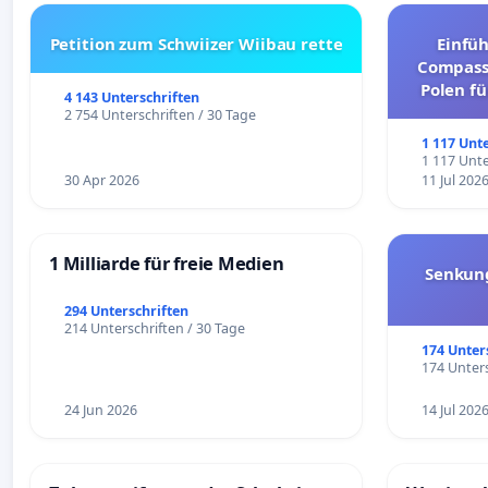
Petition zum Schwiizer Wiibau rette
Einfü
Compassi
Polen fü
4 143 Unterschriften
und ul
2 754 Unterschriften / 30 Tage
1 117 Unt
1 117 Unte
30 Apr 2026
11 Jul 202
1 Milliarde für freie Medien
Senkun
294 Unterschriften
214 Unterschriften / 30 Tage
174 Unter
174 Unters
24 Jun 2026
14 Jul 202