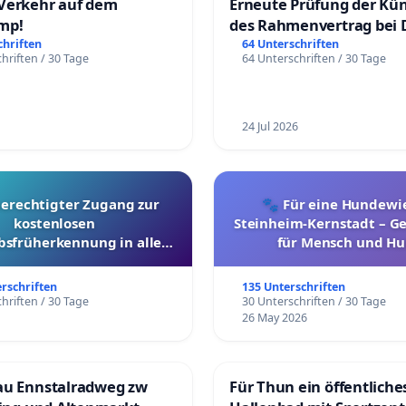
Verkehr auf dem
Erneute Prüfung der Kü
mp!
des Rahmenvertrag bei 
Fahrwegdienste Gmbh
chriften
64 Unterschriften
hriften / 30 Tage
64 Unterschriften / 30 Tage
24 Jul 2026
berechtigter Zugang zur
🐾 Für eine Hundewie
kostenlosen
Steinheim-Kernstadt – 
bsfrüherkennung in allen
für Mensch und Hu
Kantonen
erschriften
135 Unterschriften
hriften / 30 Tage
30 Unterschriften / 30 Tage
26 May 2026
au Ennstalradweg zw
Für Thun ein öffentliche