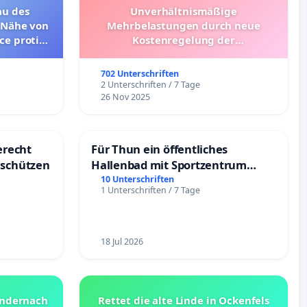
au des
Unverhältnismäßige
 Nähe von
Mehrbelastungen durch neue
ce proti
Kostenregelung der
ku Sandl“
Schülerbeförderung – Bitte um
vě (česká
Überprüfung und Alternativen
702 Unterschriften
)
2 Unterschriften / 7 Tage
26 Nov 2025
recht
Für Thun ein öffentliches
 schützen
Hallenbad mit Sportzentrum
schaffen
10 Unterschriften
1 Unterschriften / 7 Tage
18 Jul 2026
Andernach
Rettet die alte Linde in Ockenfels