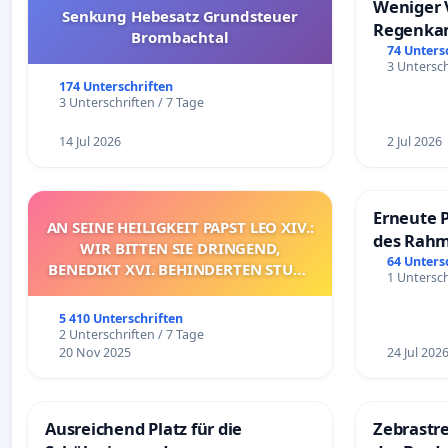
Weniger 
Senkung Hebesatz Grundsteuer
Regenka
Brombachtal
74 Unters
3 Untersch
174 Unterschriften
3 Unterschriften / 7 Tage
14 Jul 2026
2 Jul 2026
Erneute 
AN SEINE HEILIGKEIT PAPST LEO XIV.:
des Rahm
WIR BITTEN SIE DRINGEND,
Fahrweg
64 Unters
BENEDIKT XVI. BEHINDERTEN STUHL
1 Untersch
ZU ERKLÄREN UND/ODER DAS
ENTSPRECHENDE VERFAHREN
5 410 Unterschriften
EINZULEITEN.
2 Unterschriften / 7 Tage
20 Nov 2025
24 Jul 202
Ausreichend Platz für die
Zebrastre