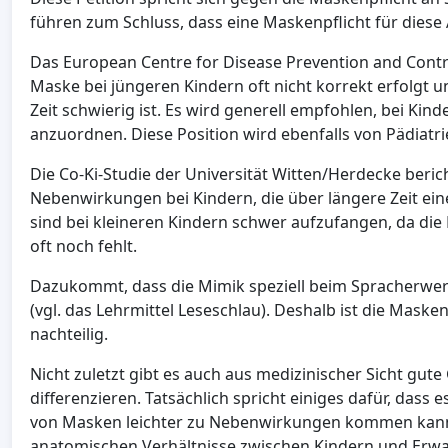
führen zum Schluss, dass eine Maskenpflicht für diese
Das European Centre for Disease Prevention and Cont
Maske bei jüngeren Kindern oft nicht korrekt erfolgt 
Zeit schwierig ist. Es wird generell empfohlen, bei Kin
anzuordnen. Diese Position wird ebenfalls von Pädiatri
Die Co-Ki-Studie der Universität Witten/Herdecke bericht
Nebenwirkungen bei Kindern, die über längere Zeit e
sind bei kleineren Kindern schwer aufzufangen, da die 
oft noch fehlt.
Dazukommt, dass die Mimik speziell beim Spracherwerb
(vgl. das Lehrmittel Leseschlau). Deshalb ist die Mas
nachteilig.
Nicht zuletzt gibt es auch aus medizinischer Sicht gut
differenzieren. Tatsächlich spricht einiges dafür, dass
von Masken leichter zu Nebenwirkungen kommen kann 
anatomischen Verhältnisse zwischen Kindern und Erwac