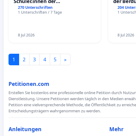
Schüler.innen der
der Berd
Schönbergschule
270 Unterschriften
204 Unter
1 Unterschriften / 7 Tage
1 Untersch
8 Jul 2026
8 Jul 2026
1
2
3
4
5
»
Petitionen.com
Erstellen Sie kostenlos eine professionelle online Petition durch Nutz
Dienstleistung. Unsere Petitionen werden täglich in den Medien erwähn
Petition eine vielversprechende Methode, die Öffentlichkeit zu erreic
Entscheidungsträgern wahrgenommen zu werden.
Anleitungen
Mehr