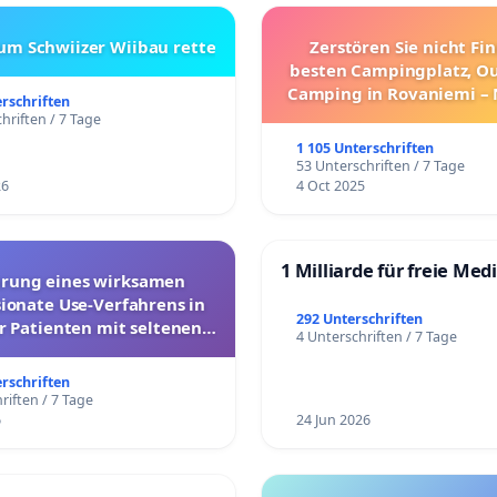
zum Schwiizer Wiibau rette
Zerstören Sie nicht Fi
besten Campingplatz, O
Camping in Rovaniemi –
erschriften
Umzug!
hriften / 7 Tage
1 105 Unterschriften
53 Unterschriften / 7 Tage
26
4 Oct 2025
1 Milliarde für freie Med
hrung eines wirksamen
onate Use-Verfahrens in
292 Unterschriften
r Patienten mit seltenen
4 Unterschriften / 7 Tage
trararen Erkrankungen
erschriften
riften / 7 Tage
6
24 Jun 2026