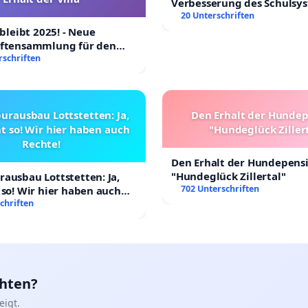
Verbesserung des Schulsy
20 Unterschriften
 bleibt 2025! - Neue
iftensammlung für den
Villa
rschriften
urausbau Lottstetten: Ja,
Den Erhalt der Hunde
t so! Wir hier haben auch
"Hundeglück Ziller
Rechte!
Den Erhalt der Hundepens
"Hundeglück Zillertal"
ausbau Lottstetten: Ja,
702 Unterschriften
 so! Wir hier haben auch
chriften
chten?
igt.