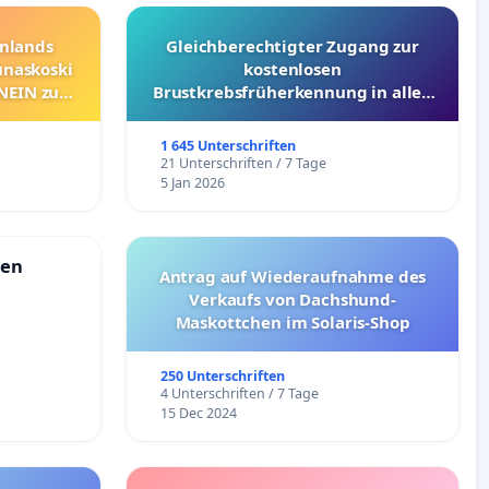
nnlands
Gleichberechtigter Zugang zur
unaskoski
kostenlosen
 NEIN zum
Brustkrebsfrüherkennung in allen
Kantonen
1 645 Unterschriften
21 Unterschriften / 7 Tage
5 Jan 2026
ien
Antrag auf Wiederaufnahme des
Verkaufs von Dachshund-
Maskottchen im Solaris-Shop
250 Unterschriften
4 Unterschriften / 7 Tage
15 Dec 2024