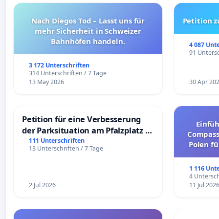
Nach Diegos Tod – Lasst uns für
Petition 
mehr Sicherheit in Schweizer
Bahnhöfen handeln.
4 087 Unt
91 Untersc
3 172 Unterschriften
314 Unterschriften / 7 Tage
13 May 2026
30 Apr 20
Petition für eine Verbesserung
Einfü
der Parksituation am Pfalzplatz in
Compassi
Mannheim
111 Unterschriften
Polen fü
13 Unterschriften / 7 Tage
und ul
1 116 Unt
4 Untersch
2 Jul 2026
11 Jul 202