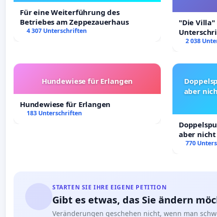
Für eine Weiterführung des
Betriebes am Zeppezauerhaus
"Die Villa"
4 307 Unterschriften
Unterschr
Erhalt der 
2 038 Unte
Hundewiese für Erlangen
Doppelsp
aber nich
Hundewiese für Erlangen
183 Unterschriften
Doppelspur
aber nicht
Rechte!
770 Unters
STARTEN SIE IHRE EIGENE PETITION
Gibt es etwas, das Sie ändern mö
Veränderungen geschehen nicht, wenn man schwe