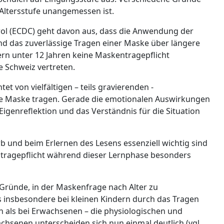
 Altersstufe unangemessen ist.
rol (ECDC) geht davon aus, dass die Anwendung der
und das zuverlässige Tragen einer Maske über längere
dern unter 12 Jahren keine Maskentragepflicht
e Schweiz vertreten.
et von vielfältigen – teils gravierenden -
ine Maske tragen. Gerade die emotionalen Auswirkungen
Eigenreflektion und das Verständnis für die Situation
 und beim Erlernen des Lesens essenziell wichtig sind
kentragepflicht während dieser Lernphase besonders
e Gründe, in der Maskenfrage nach Alter zu
 es insbesondere bei kleinen Kindern durch das Tragen
als bei Erwachsenen – die physiologischen und
hsenen unterscheiden sich nun einmal deutlich (vgl.