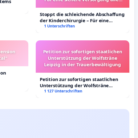
stems
Kinder in Deutschland
Stoppt die schleichende Abschaffung
der Kinderchirurgie – Für eine
sichere Versorgung aller Kinder in
1 Unterschriften
Deutschland
pension
Petition zur sofortigen staatlichen
tal"
Unterstützung der Wolfsträne
Leipzig in der Trauerbewältigung
ion
Petition zur sofortigen staatlichen
Unterstützung der Wolfsträne
Leipzig in der Trauerbewältigung
1 127 Unterschriften