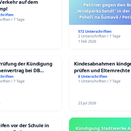
Verkehr auf dem
Petition gegen den B
mp!
„Windparks Sandl“ in der
chriften
Pohoří na Šumavě / Peti
riften / 7 Tage
výstavbě „větrného par
nedaleko Pohoří na Šuma
572 Unterschriften
verze petice níže
2 Unterschriften / 7 Tage
1 Feb 2026
Prüfung der Kündigung
Kindesabnahmen kindge
envertrag bei DB
prüfen und Elternrechte
dienste Gmbh
chriften
8 Unterschriften
riften / 7 Tage
1 Unterschriften / 7 Tage
6
23 Jul 2026
ifen vor der Schule in
Kündigung Stadtwerke 