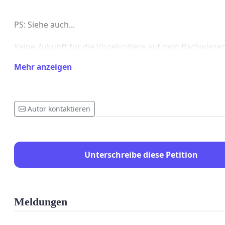
PS: Siehe auch...
Keine Zukunft für die Vogelvolliere auf dem Bachwiesen
https://www.telezueri.ch/zuerinews/keine-zukunft-fuer-
Mehr anzeigen
vogelvolliere-auf-dem-bachwiesen-areal-144153303?
utm_source=shared-
whatsapp&utm_medium=shared&utm_campaign=Soci
Autor kontaktieren
Unterschreibe diese Petition
Meldungen