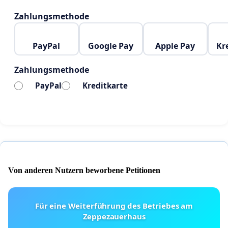
Zahlungsmethode
PayPal
Google Pay
Apple Pay
Kr
Zahlungsmethode
PayPal
Kreditkarte
Von anderen Nutzern beworbene Petitionen
Für eine Weiterführung des Betriebes am
Zeppezauerhaus