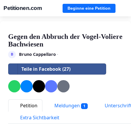
Petitionen.com
Beginne eine Petition
Gegen den Abbruch der Vogel-Voliere
Bachwiesen
Bruno Cappellaro
·
B
Teile in Facebook (27)
Petition
Meldungen
Unterschrif
1
Extra Sichtbarkeit