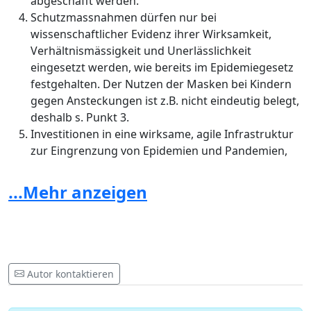
abgeschafft werden.
Schutzmassnahmen dürfen nur bei
wissenschaftlicher Evidenz ihrer Wirksamkeit,
Verhältnismässigkeit und Unerlässlichkeit
eingesetzt werden, wie bereits im Epidemiegesetz
festgehalten. Der Nutzen der Masken bei Kindern
gegen Ansteckungen ist z.B. nicht eindeutig belegt,
deshalb s. Punkt 3.
Investitionen in eine wirksame, agile Infrastruktur
zur Eingrenzung von Epidemien und Pandemien,
d.h. Ausbau genügenden Laborkapazitäten, die ein
flächedeckendes repetitives Testen mit Resultaten
...Mehr anzeigen
am selben Tag ermöglichen; digital unterstütztes
Contact Tracing mit Erhebung von empirischen
Daten zu den Transmissionswegen;
Luftwaschgeräte oder zumindest CO2-Messgeräte
in den Schulzimmern; ausreichende
Autor kontaktieren
Impfkapazitäten.