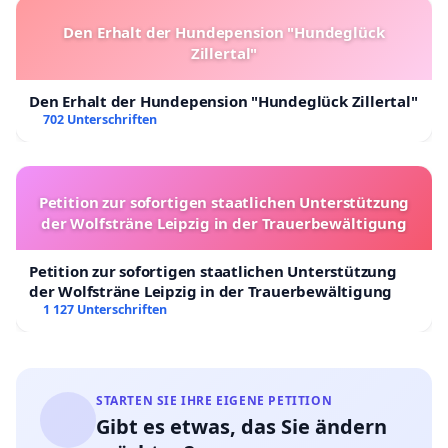
Schutz von Grundrechten Dritter gerechtfertigt
sein.
Den Erhalt der Hundepension "Hundeglück
3 Einschränkungen von Grundrechten müssen
Zillertal"
verhältnismässig sein.
UNO Kinderrechtskonvention, Art. 3
Den Erhalt der Hundepension "Hundeglück Zillertal"
1 Bei allen Massnahmen, die Kinder betreffen,
702 Unterschriften
gleichviel ob sie von öffentlichen oder privaten
Einrichtungen der sozialen Fürsorge, Gerichten,
Verwaltungsbehörden oder
Petition zur sofortigen staatlichen Unterstützung
Gesetzgebungsorganen getroffen werden, ist das
der Wolfsträne Leipzig in der Trauerbewältigung
Wohl des Kindes ein Gesichtspunkt, der vorrangig
zu berücksichtigen ist.
Petition zur sofortigen staatlichen Unterstützung
UNO Kinderrechtskonvention,
Art. 28 und 29
der Wolfsträne Leipzig in der Trauerbewältigung
1 127 Unterschriften
„Recht auf Bildung; Schule; Berufsausbildung“
UNO Kinderrechtskonvention,
Art. 3
„Recht auf Ruhe und Freizeit, auf Spiel und
altersgemässe aktive Erholung sowie auf freie
STARTEN SIE IHRE EIGENE PETITION
Teilnahme am kulturellen und künstlerischen
Gibt es etwas, das Sie ändern
Leben“