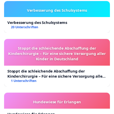
Verbesserung des Schulsystems
Verbesserung des Schulsystems
20 Unterschriften
Stoppt die schleichende Abschaffung der
Kinderchirurgie – Für eine sichere Versorgung aller
Kinder in Deutschland
Stoppt die schleichende Abschaffung der
Kinderchirurgie – Für eine sichere Versorgung aller
Kinder in Deutschland
1 Unterschriften
Hundewiese für Erlangen