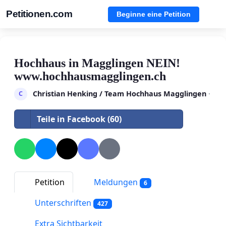
Petitionen.com
Beginne eine Petition
Hochhaus in Magglingen NEIN!
www.hochhausmagglingen.ch
Christian Henking / Team Hochhaus Magglingen
·
C
Teile in Facebook (60)
Petition
Meldungen
6
Unterschriften
427
Extra Sichtbarkeit